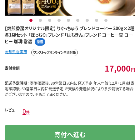
1
2
3
4
5
6
7
8
9
【焙煎香房オリジナル限定】 りぐっちゅう ブレンドコーヒー 200g×2種
各1袋セット 「ぼっちり」ブレンド 「はちきん」ブレンド コーヒー豆 コー
ヒー 珈琲 常温
常温
高知県香美市
ワンストップオンライン申請対象
17,000
寄付金額
円
配送予定時期：
寄附確認後、30営業日以内に発送予定 年末年始(12月・1月)は寄
附確認後、60営業日以内に発送予定 ※天候や発送状況により多少前後する場合
がございますので、予めご了承ください。
0
レビュー
件
寄付へ進む