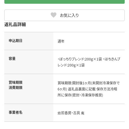
お気に入り
返礼品詳細
申込期日
通年
容量
・ぼっちりブレンド:200g×1袋 ・はちきんブ
レンド:200g×1袋
賞味期限
賞味期限:開封後1ヶ月(未開封冷凍保存で
消費期限
6ヶ月) 返礼品裏面に記載 保存方法冷暗
所に保存(密封・冷凍保存推奨)
事業者名
焙煎香房・古具 庵