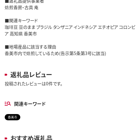
■返礼品提供事業者
焙煎香房・古具 庵
■関連キーワード
珈琲豆 豆のまま ブラジル タンザニア インドネシア エチオピア コロンビ
ア 高知県 香美市
■地場産品に該当する理由
香美市内で焙煎しているため(告示第5条第3号に該当)
返礼品レビュー
投稿されたレビューは0件です。
関連キーワード
香美市
おすすめ返礼品