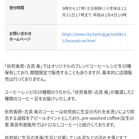
受付時間
９時から１７時（土日祝除く）※年末は１２
月３１日１７時まで、年始は１月４日１０時
お問い合わせ
https://www.city.kami.lg.jp/soshiki/1
ホームページ
1/furusato-no.html
「焙煎香房・古具 庵」ではオリジナルのブレンドコーヒーレシピを10種
保有しており、期間限定で販売することもありますが、基本的に店頭販
売は行っておりません。
コーヒーレシピの10種類のうちから、「焙煎香房・古具 庵」が厳選した2
種類のコーヒー豆をお届けいたします。
焙煎香房・古具 庵のコーヒーは焙煎前に生豆の汚れを水洗いにより除
去する過程をアピールポイントとしており、pre-washed coffee(韮生の
里 美良布直販所ではドロなしコーヒー)と紹介しております。
焙煎前に生豆の洗浄(生豆に付着している泥などの汚れを落とす工