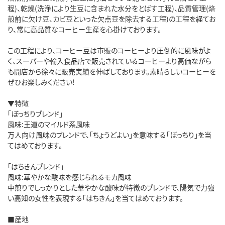
程)、乾燥(洗浄により生豆に含まれた水分をとばす工程)、品質管理(焙
煎前に欠け豆、カビ豆といった欠点豆を除去する工程)の工程を経てお
り、常に高品質なコーヒー生産を心掛けております。
この工程により、コーヒー豆は市販のコーヒーより圧倒的に風味がよ
く、スーパーや輸入食品店で販売されているコーヒーより高価ながら
も開店から徐々に販売実績を伸ばしております。素晴らしいコーヒーを
ぜひお楽しみください!
▼特徴
「ぼっちりブレンド」
風味:王道のマイルド系風味
万人向け風味のブレンドで、「ちょうどよい」を意味する「ぼっちり」を当
てはめております。
「はちきんブレンド」
風味:華やかな酸味を感じられるモカ風味
中煎りでしっかりとした華やかな酸味が特徴のブレンドで、陽気で力強
い高知の女性を表現する「はちきん」を当てはめております。
■産地