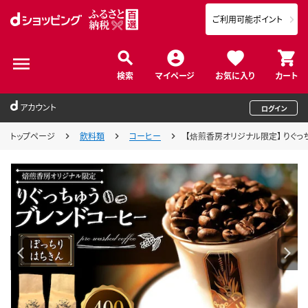
ご利用可能ポイント
検索
マイページ
お気に入り
カート
アカウント
ログイン
トップページ
飲料類
コーヒー
【焙煎香房オリジナル限定】 りぐっち