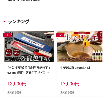
ランキング
【土佐打刃物】黒打舟行 万能包丁 1
生姜ぽん酢 360ml×5本
6.5cm （両刃） 万能包丁 ナイフ キ
ッチン 手打鍛造刃物
18,000
円
13,000
円
高知県香美市
高知県香美市