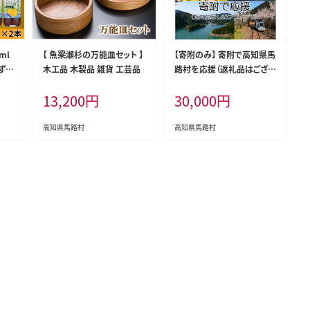
ml
【 魚梁瀬杉の万能皿セット 】
【寄附のみ】 寄附で高知県馬
ゆずポ
木工品 木製品 雑貨 工芸品
路村を応援（返礼品はござい
ン酢
ません）
13,200
円
30,000
円
ダシ
中
熨斗
高知県馬路村
高知県馬路村
ッシ
路