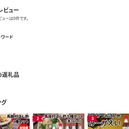
レビュー
ビューは0件です。
ーワード
め返礼品
ング