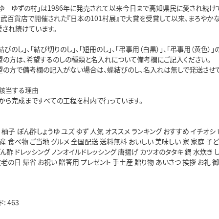
うゆ ゆずの村」は1986年に発売されて以来今日まで高知県民に愛され続け
は西武百貨店で開催された『日本の101村展』で大賞を受賞して以来、まろやか
愛され続けています。
結びのし」、「結び切りのし」、「短冊のし」、「弔事用（白黒）」、「弔事用（黄色）
の方は、希望するのしの種類と名入れについて備考欄にご記入ください。
の方で備考欄の記入がない場合は、蝶結びのし、名入れは無しで発送させて
該当する理由
から完成まですべての工程を村内で行っています。
 柚子 ぽん酢しょうゆ ユズ ゆず 人気 オススメ ランキング おすすめ イチオシ
国産 食べ物 ご当地 グルメ 全国配送 送料無料 おいしい 美味しい 家 家庭 子
ん酢 ドレッシング ノンオイルドレッシング 唐揚げ カツオのタタキ 鍋 水炊き 
敬老の日 帰省 お祝い 贈答用 プレゼント 手土産 贈り物 あいさつ 挨拶 お礼 御
 463