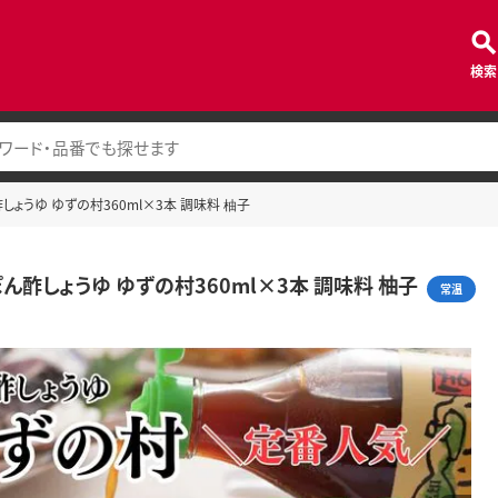
検索
しょうゆ ゆずの村360ml×3本 調味料 柚子
ぽん酢しょうゆ ゆずの村360ml×3本 調味料 柚子
常温