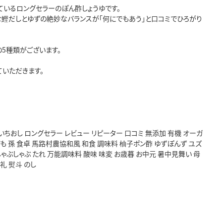
ているロングセラーのぽん酢しょうゆです。
な鰹だしとゆずの絶妙なバランスが「何にでもあう」と口コミでひろがり
」の5種類がございます。
いただきます。
 いちおし ロングセラー レビュー リピーター 口コミ 無添加 有機 オーガ
ども 孫 食卓 馬路村農協和風 和食 調味料 柚子ポン酢 ゆずぽんず ユズ
しゃぶしゃぶ たれ 万能調味料 酸味 味変 お歳暮 お中元 暑中見舞い 母
礼 熨斗 のし