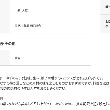
受
小麦、大豆
お
馬路村農業協同組合
ホ
送・その他
常温
うゆ ゆずの村」は旨味、酸味、柚子の香りのバランスがとれたぽん酢です。
、なすの焼き浸しなどの素材の味を楽しむものがおすすめですが、料理を選ば
高知の馬路村のゆずぽん酢をお楽しみください。
ヶ月
を楽しみながら美味しく召し上がっていただくために、賞味期限を短く設定し