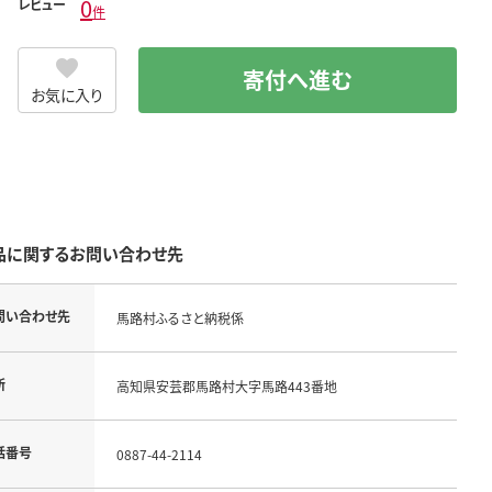
0
レビュー
件
寄付へ進む
お気に入り
品に関するお問い合わせ先
問い合わせ先
馬路村ふるさと納税係
所
高知県安芸郡馬路村大字馬路443番地
話番号
0887-44-2114