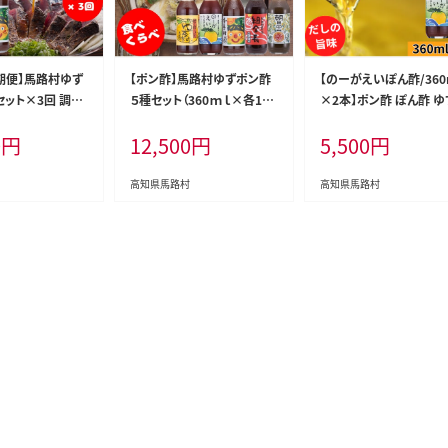
期便】馬路村ゆず
【ポン酢】馬路村ゆずポン酢
【のーがえいぽん酢/360
セット×3回 調味
５種セット（360ｍｌ×各1
×2本】ポン酢 ぽん酢 
本）大容量
ン酢 ゆずぽん酢 だしポ
0
円
12,500
円
5,500
円
調味料 ユズ 柚子 出汁 
贈答用 ギフト お歳暮 お
元 母の日 父の日 のし 
高知県馬路村
高知県馬路村
有機 オーガニック ドレ
ング 鍋 水炊き 高知県馬
村 【498】