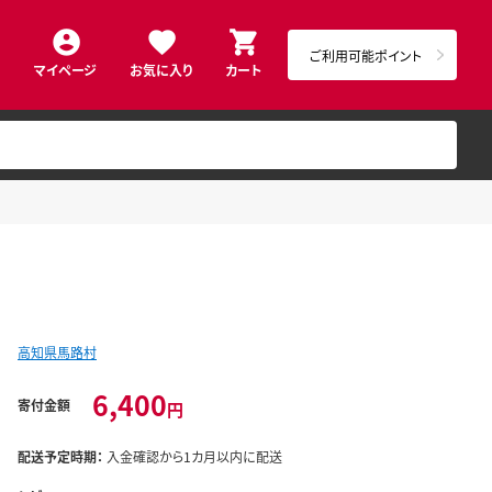
ご利用可能ポイント
マイページ
お気に入り
カート
高知県馬路村
6,400
寄付金額
円
配送予定時期：
入金確認から1カ月以内に配送