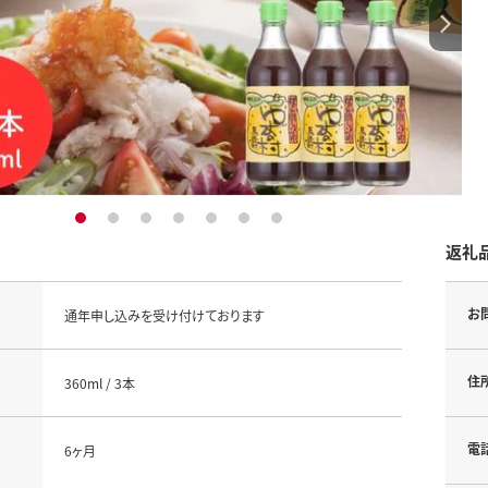
1
2
3
4
5
6
7
返礼
お
通年申し込みを受け付けております
住
360ml / 3本
電
6ヶ月