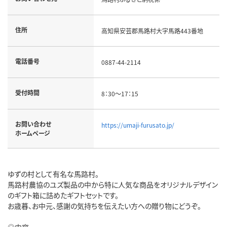
住所
高知県安芸郡馬路村大字馬路443番地
電話番号
0887-44-2114
受付時間
8：30～17：15
お問い合わせ
https://umaji-furusato.jp/
ホームページ
ゆずの村として有名な馬路村。
馬路村農協のユズ製品の中から特に人気な商品をオリジナルデザイン
のギフト箱に詰めたギフトセットです。
お歳暮、お中元、感謝の気持ちを伝えたい方への贈り物にどうぞ。