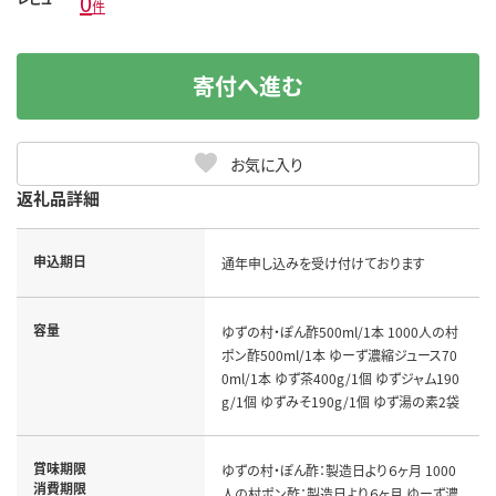
0
件
寄付へ進む
お気に入り
返礼品詳細
申込期日
通年申し込みを受け付けております
容量
ゆずの村・ぽん酢500ml/1本 1000人の村
ポン酢500ml/1本 ゆーず濃縮ジュース70
0ml/1本 ゆず茶400g/1個 ゆずジャム190
g/1個 ゆずみそ190g/1個 ゆず湯の素2袋
賞味期限
ゆずの村・ぽん酢：製造日より６ヶ月 1000
消費期限
人の村ポン酢：製造日より６ヶ月 ゆーず濃