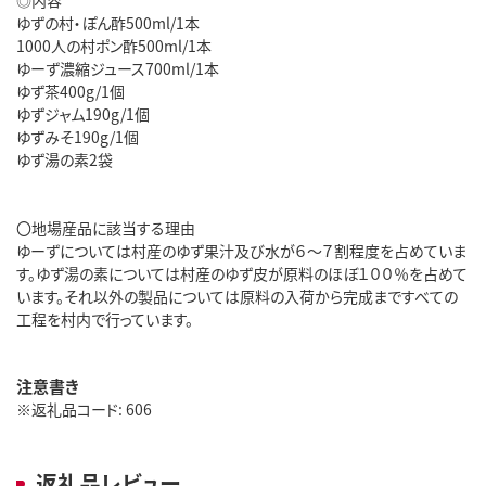
◎内容
ゆずの村・ぽん酢500ml/1本
1000人の村ポン酢500ml/1本
ゆーず濃縮ジュース700ml/1本
ゆず茶400g/1個
ゆずジャム190g/1個
ゆずみそ190g/1個
ゆず湯の素2袋
〇地場産品に該当する理由
ゆーずについては村産のゆず果汁及び水が６～７割程度を占めていま
す。ゆず湯の素については村産のゆず皮が原料のほぼ１００％を占めて
います。それ以外の製品については原料の入荷から完成まですべての
工程を村内で行っています。
注意書き
※返礼品コード: 606
返礼品レビュー