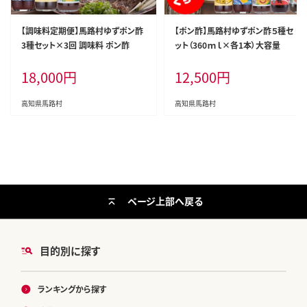
【調味料定期便】馬路村ゆずポン酢
【ポン酢】馬路村ゆずポン酢５種セ
3種セット×3回 調味料 ポン酢
ット（360ｍｌ×各1本）大容量
18,000
円
12,500
円
高知県馬路村
高知県馬路村
ページ上部へ戻る
目的別に探す
ランキングから探す