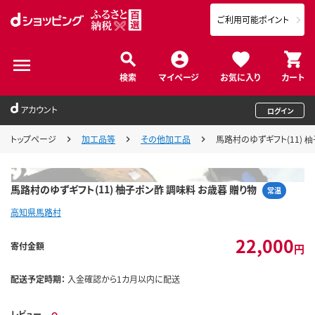
ご利用可能ポイント
検索
マイページ
お気に入り
カート
アカウント
ログイン
トップページ
加工品等
その他加工品
馬路村のゆずギフト(11) 
馬路村のゆずギフト(11) 柚子ポン酢 調味料 お歳暮 贈り物
常温
高知県馬路村
22,000
寄付金額
円
配送予定時期：
入金確認から1カ月以内に配送
レビュー