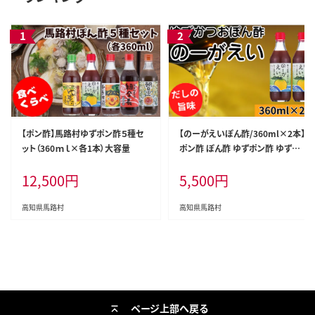
【ポン酢】馬路村ゆずポン酢５種セ
【のーがえいぽん酢/360ml×2本】
ット（360ｍｌ×各1本）大容量
ポン酢 ぽん酢 ゆずポン酢 ゆずぽ
ん酢 だしポン酢 調味料 ユズ 柚子
12,500
円
5,500
円
出汁 ダシ 贈答用 ギフト お歳暮 お
中元 母の日 父の日 のし 熨斗 有機
オーガニック ドレッシング 鍋 水炊
高知県馬路村
高知県馬路村
き 高知県馬路村 【498】
ページ上部へ戻る