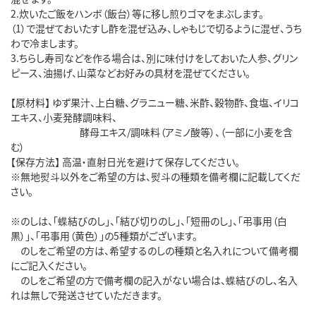
2.炊いたご飯をハンボ（飯台）等に移し煎りゴマをまぶします。
（1）で混ぜておいたすし酢を混ぜ込み、しゃもじで切るように混ぜ、うち
わで冷まします。
3.ちらし寿司などを作る場合は、別に味付けをしておいた人参、グリン
ピース、油揚げ、山菜などお好みの具材を混ぜてください。
【原材料】 ゆず果汁、上白糖、グラニュー糖、米酢、穀物酢、食塩、イリコ
エキス、小麦発酵調味料、
酵母エキス/調味料（アミノ酸等）、（一部に小麦を含
む）
【保存方法】 高温・直射日光を避けて保存してください。
※無地熨斗以外をご希望の方は、熨斗の種類を備考欄に記載してくだ
さい。
※のしは、「蝶結びのし」、「結び切りのし」、「短冊のし」、「弔事用（白
黒）」、「弔事用（黄色）」の5種類がございます。
のしをご希望の方は、希望するのしの種類と名入れについて備考欄
にご記入ください。
のしをご希望の方で備考欄の記入がない場合は、蝶結びのし、名入
れは無しで発送させていただきます。