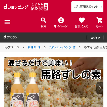
ご利用可能ポイント
検索
マイページ
お気に入り
カート
アカウント
ログイン
トップページ
調味料・油
たれ・ドレッシング・酢
ゆず寿司酢「馬路ず