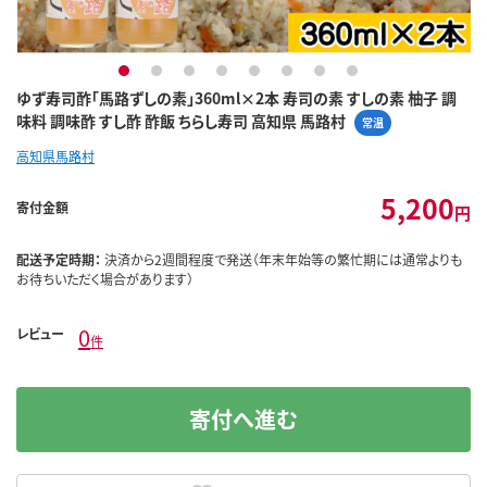
1
2
3
4
5
6
7
8
ゆず寿司酢「馬路ずしの素」360ml×2本 寿司の素 すしの素 柚子 調
味料 調味酢 すし酢 酢飯 ちらし寿司 高知県 馬路村
常温
高知県馬路村
5,200
寄付金額
円
配送予定時期：
決済から2週間程度で発送（年末年始等の繁忙期には通常よりも
お待ちいただく場合があります）
0
レビュー
件
寄付へ進む