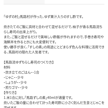
「ゆずの村」馬路村が作った、ゆず果汁入りのすし酢です。
炊きたてのご飯に具材と合わせて混ぜるだけで、柚子が香る馬路流ち
らし寿司の出来上がり。
また、ご飯と混ぜるだけで美味しい酢飯が作れますので、手巻き寿司や
海鮮丼を作るときにも大変便利です。
使い勝手が良く、「すしの素」の用途にとどまらず色んな料理に活用でき
る、馬路村の隠れた人気者です。
【馬路流ゆずちらし寿司のつくり方】
材料
・炊き立てのごはん・・1合
・じゃこ・・少々
・しょうが・・少々
・煎りゴマ・・少々
【作り方】
1.米1合に対し「馬路ずしの素」40mlが適量です。
炊いたご飯の量に合わせて計った寿司酢に小さく刻んだ生姜とじゃこを
混ぜます。