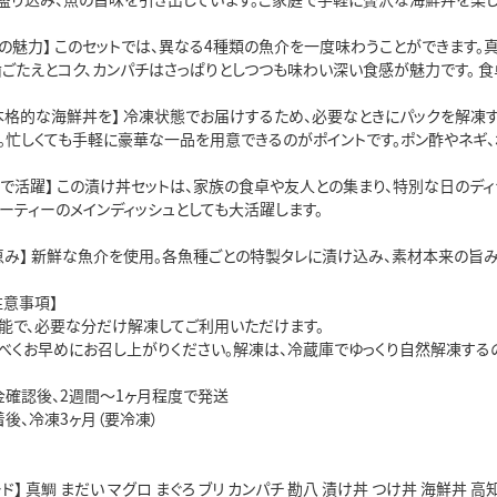
トの魅力】 このセットでは、異なる4種類の魚介を一度味わうことができます
歯ごたえとコク、カンパチはさっぱりとしつつも味わい深い食感が魅力です。 
本格的な海鮮丼を】 冷凍状態でお届けするため、必要なときにパックを解凍
。忙しくても手軽に豪華な一品を用意できるのがポイントです。ポン酢やネギ、
ンで活躍】 この漬け丼セットは、家族の食卓や友人との集まり、特別な日のデ
ーティーのメインディッシュとしても大活躍します。
恵み】 新鮮な魚介を使用。各魚種ごとの特製タレに漬け込み、素材本来の旨み
注意事項】
能で、必要な分だけ解凍してご利用いただけます。
べくお早めにお召し上がりください。解凍は、冷蔵庫でゆっくり自然解凍する
金確認後、2週間～1ヶ月程度で発送
後、冷凍3ヶ月（要冷凍）
ド】 真鯛 まだい マグロ まぐろ ブリ カンパチ 勘八 漬け丼 つけ丼 海鮮丼 