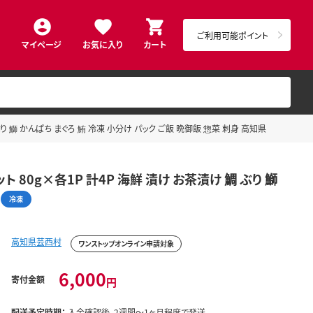
ご利用可能ポイント
マイページ
お気に入り
カート
ぶり 鰤 かんぱち まぐろ 鮪 冷凍 小分け パック ご飯 晩御飯 惣菜 刺身 高知県
 80g×各1P 計4P 海鮮 漬け お茶漬け 鯛 ぶり 鰤
冷凍
高知県芸西村
ワンストップオンライン申請対象
6,000
寄付金額
円
配送予定時期：
入金確認後、2週間～1ヶ月程度で発送