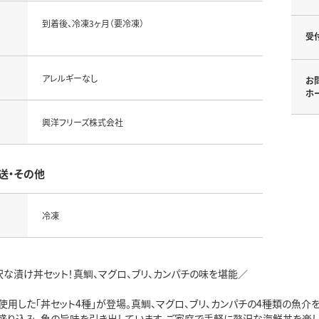
到着後、冷凍3ヶ月（要冷凍）
受
アレルギーなし
お
ホ
興洋フリーズ株式会社
送・その他
冷凍
沢な漬け丼セット！真鯛、マグロ、ブリ、カンパチの味を堪能／
用した「丼セット4種」が登場。真鯛、マグロ、ブリ、カンパチの4種類の魚介を
り盛り込み、魚の旨味を引き出しています。ご家庭で手軽に贅沢な海鮮丼を楽し