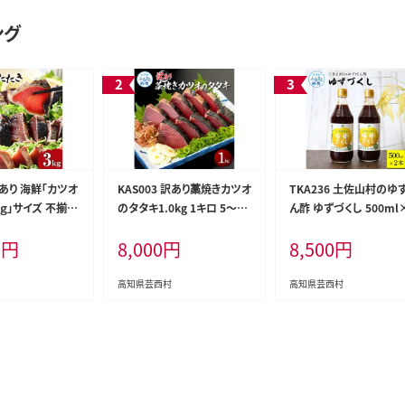
ング
 訳あり 海鮮「カツオ
KAS003 訳あり藁焼きカツオ
TKA236 土佐山村のゆ
ｋｇ」サイズ 不揃い
のタタキ1.0kg 1キロ 5～6
ん酢 ゆずづくし 500ml
 人気 故郷納税
人前 タレ付き ゆずの酢 鰹
本 ポン酢 ポンズ ゆず 
0
円
8,000
円
8,500
円
 本気の感謝品 今
藁焼き カツオ たたき 鰹のた
調味料 さっぱり 美味しい
のたたき 自慢 カ
たき かつおのたたき カツオ
いしい 鍋 しゃぶしゃぶ 
キ かつおのタタ
のたたき 鰹のタタキ かつお
魚料理 蒸し料理 ドレッ
高知県芸西村
高知県芸西村
訳
刺身 訳アリ ワケあり
グ セット