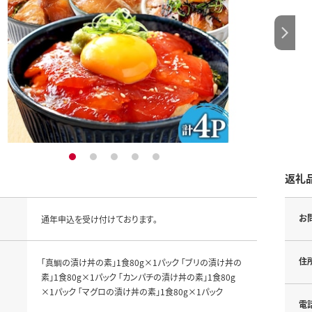
1
2
3
4
5
返礼
お
通年申込を受け付けております。
住
「真鯛の漬け丼の素」1食80g×1パック 「ブリの漬け丼の
素」1食80g×1パック 「カンパチの漬け丼の素」1食80g
×1パック 「マグロの漬け丼の素」1食80g×1パック
電