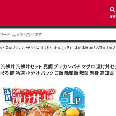
検索
ト 真鯛 ブリ カンパチ マグロ 漬け丼セット 80g×各1P 計4P 海鮮 漬け お茶漬け 鯛 
 海鮮丼 海鮮丼セット 真鯛 ブリ カンパチ マグロ 漬け丼セット
ぐろ 鮪 冷凍 小分け パック ご飯 晩御飯 惣菜 刺身 高知県