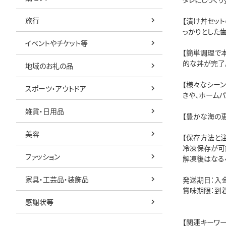
旅行
【漬け丼セッ
っかりとした
イベントやチケット等
【簡単調理で
的な丼が完了
地域のお礼の品
【様々なシー
スポーツ・アウトドア
きや、ホームパ
雑貨・日用品
【豊かな海の
美容
【保存方法と
冷凍保存が可
ファッション
解凍後はなる
家具・工芸品・装飾品
発送期日：入
賞味期限：到着
感謝状等
【関連キーワー