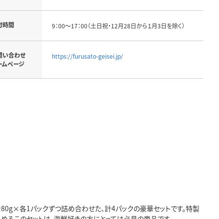
付時間
9：00～17：00（土日祝・12月28日から１月3日を除く）
問い合わせ
https://furusato-geisei.jp/
ームページ
80g×各1パックずつ詰め合わせた、計4パックの豪華セットです。特製
めるこのセットは、海鮮好きの方にとっては必見の商品です。