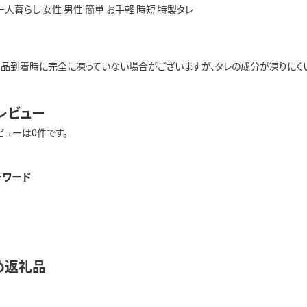
 一人暮らし 女性 男性 簡単 お手軽 時短 特製タレ
品到着時に完全に凍っていない場合がございますが、タレの成分が凍りにくいため
レビュー
ビューは0件です。
ーワード
め返礼品