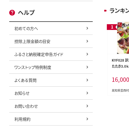
ランキ
ヘルプ
初めての方へ
控除上限金額の目安
ふるさと納税確定申告ガイド
KYF028
たたき3.0
ワンストップ特例制度
傷 わけあり
16,00
ランキング
よくある質問
だけ かつお
ツオのタタ
高知県芸西村
お知らせ
キ 訳アリ 
お問い合わせ
利用規約