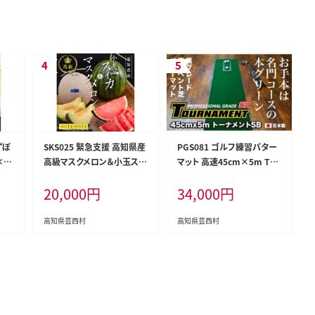
ずぽ
SKS025 緊急支援 高知県産
PGS081 ゴルフ練習パター
×2
高級マスクメロン＆小玉スイ
マット 高速45cm×5m TO
柚子
カセット〈南国市共通返礼
URNAMENT-SB（トーナメン
20,000
円
34,000
円
 お
品〉 【1月～3月は気候温度
トSB）と練習用具（距離感マ
冷奴
不安定の為出荷不可となり
スターカップ、まっすぐぱっ
シン
ます。】
と、トレーニングリング付き）
高知県芸西村
高知県芸西村
【TOSACC2019】〈高知市共
通返礼品〉