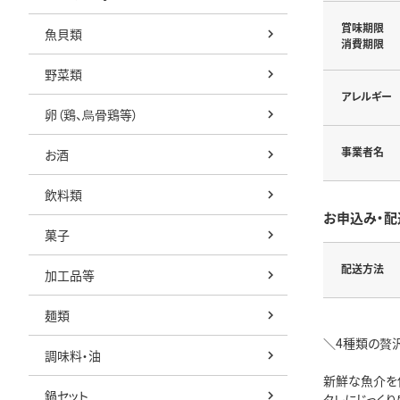
賞味期限
魚貝類
消費期限
野菜類
アレルギー
卵（鶏、烏骨鶏等）
事業者名
お酒
飲料類
お申込み・配
菓子
配送方法
加工品等
麺類
＼4種類の贅
調味料・油
新鮮な魚介を使
鍋セット
タレにじっく