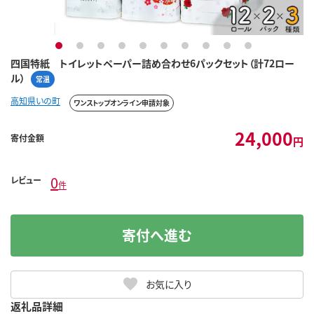
1
2
3
4
5
6
7
8
9
10
四国特紙 トイレットペーパー詰め合わせ6パックセット（計72ロー
ル）
常温
高知県いの町
ワンストップオンライン申請対象
24,000
寄付金額
円
0
レビュー
件
寄付へ進む
お気に入り
返礼品詳細