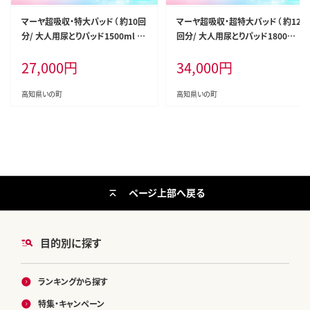
マーヤ超吸収・特大パッド（ 約10回
マーヤ超吸収・超特大パッド（ 約12
分/ 大人用尿とりパッド1500ml /
回分/ 大人用尿とりパッド1800ml
夜・長時間用 / 紙おむつ） 東陽特紙
/ 夜・長時間用 / 紙おむつ）
27,000
円
34,000
円
高知県いの町
高知県いの町
ページ上部へ戻る
目的別に探す
ランキングから探す
特集・キャンペーン