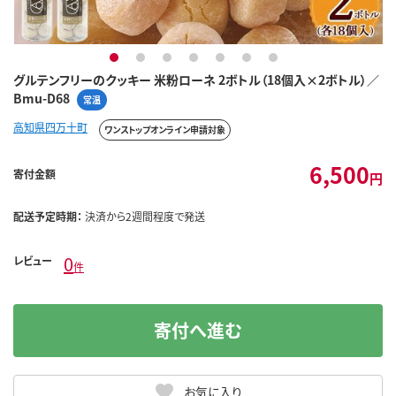
1
2
3
4
5
6
7
グルテンフリーのクッキー 米粉ローネ 2ボトル（18個入×2ボトル）／
Bmu-D68
常温
高知県四万十町
ワンストップオンライン申請対象
6,500
寄付金額
円
配送予定時期：
決済から2週間程度で発送
0
レビュー
件
寄付へ進む
お気に入り