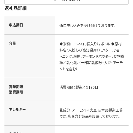
返礼品詳細
申込期日
通年申し込みを受け付けております。
容量
◆米粉ローネ（18個入り）2ボトル ◆原材
料名：米粉（米（高知県産））、バター、ショー
トニング、粉糖、アーモンドパウダー、食物繊
維／乳化剤、（一部に乳成分・大豆・アーモ
ンドを含む）
賞味期限
消費期限：製造より180日
消費期限
アレルギー
乳成分・アーモンド・大豆 ※本品製造工場
では、卵を含む製品を製造しております。