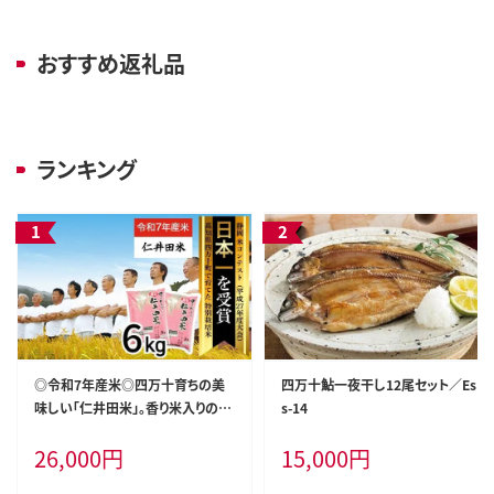
おすすめ返礼品
ランキング
◎令和7年産米◎四万十育ちの美
四万十鮎一夜干し12尾セット／Es
味しい「仁井田米」。香り米入りのお
s-14
米6kg（3kg×2セット）／Bmu-D6
26,000
円
15,000
円
2