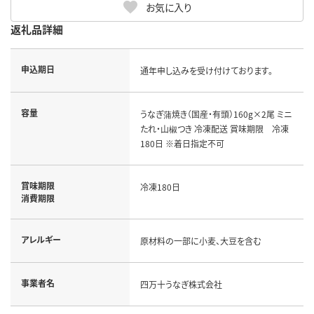
お気に入り
返礼品詳細
申込期日
通年申し込みを受け付けております。
容量
うなぎ蒲焼き（国産・有頭）160g×2尾 ミニ
たれ・山椒つき 冷凍配送 賞味期限 冷凍
180日 ※着日指定不可
賞味期限
冷凍180日
消費期限
アレルギー
原材料の一部に小麦、大豆を含む
事業者名
四万十うなぎ株式会社