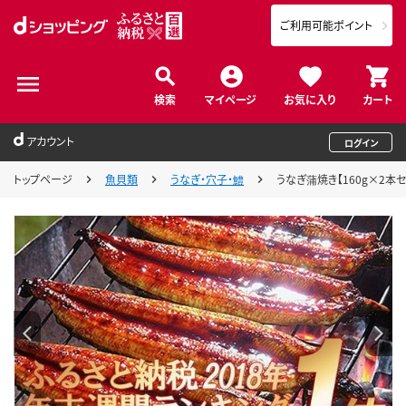
ご利用可能ポイント
検索
マイページ
お気に入り
カート
アカウント
ログイン
トップページ
魚貝類
うなぎ・穴子・鱧
うなぎ蒲焼き【160g×2本セット