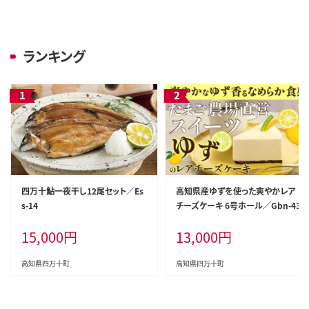
ランキング
四万十鮎一夜干し12尾セット／Es
高知県産ゆずを使った爽やかレア
s-14
チーズケーキ 6号ホール／Gbn-43
15,000
円
13,000
円
高知県四万十町
高知県四万十町