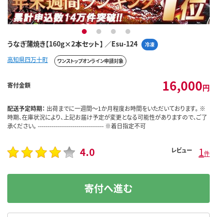
1
2
3
4
うなぎ蒲焼き【160g×2本セット】 ／Esu-124
冷凍
高知県四万十町
ワンストップオンライン申請対象
16,000
寄付金額
円
配送予定時期：
出荷までに一週間～1か月程度お時間をいただいております。 ※
時期、在庫状況により、上記お届け予定が変更となる可能性がありますので、ご了
承ください。 ---------------------------------- ※着日指定不可
4.0
1
レビュー
件
寄付へ進む