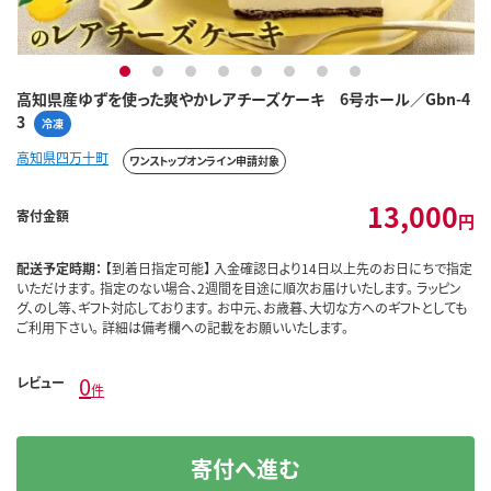
1
2
3
4
5
6
7
8
高知県産ゆずを使った爽やかレアチーズケーキ 6号ホール／Gbn-4
3
冷凍
高知県四万十町
ワンストップオンライン申請対象
13,000
寄付金額
円
配送予定時期：
【到着日指定可能】 入金確認日より14日以上先のお日にちで指定
いただけます。 指定のない場合、2週間を目途に順次お届けいたします。 ラッピン
グ、のし等、ギフト対応しております。 お中元、お歳暮、大切な方へのギフトとしても
ご利用下さい。 詳細は備考欄への記載をお願いいたします。
0
レビュー
件
寄付へ進む