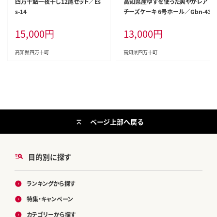
四万十鮎一夜干し12尾セット／Es
高知県産ゆずを使った爽やかレア
s-14
チーズケーキ 6号ホール／Gbn-43
15,000
円
13,000
円
高知県四万十町
高知県四万十町
ページ上部へ戻る
目的別に探す
ランキングから探す
特集・キャンペーン
カテゴリーから探す