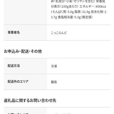
卵・乳成分・小麦・ゼラチンを含む） 栄養成
分表示（100gあたり） エネルギー：406kca
l たんぱく質：5.9g 脂質：31.9g 炭水化物：2
3.7g 食塩相当量：0.3g（推定値）
事業者名
こっこらんど
お申込み・配送・その他
配送方法
冷凍
配送外のエリア
離島
返礼品に関するお問い合わせ先