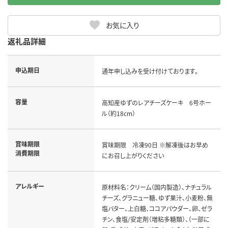
お気に入り
返礼品詳細
申込期日
通年申し込みを受け付けております。
容量
高知産ゆずのレアチーズケーキ 6号ホー
ル（約18cm）
賞味期限
賞味期限 冷凍90日 ※解凍後はお早め
消費期限
にお召し上がりください
アレルギー
原材料名：クリーム（国内製造）、ナチュラル
チーズ、グラニュー糖、ゆず果汁、小麦粉、無
塩バター、上白糖、ココアパウダー、卵、ゼラ
チン、食塩/安定剤（増粘多糖類）、（一部に