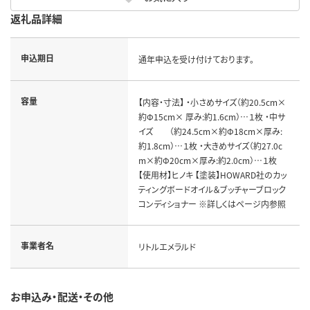
返礼品詳細
申込期日
通年申込を受け付けております。
容量
【内容・寸法】 ・小さめサイズ（約20.5cm×
約Φ15cm× 厚み:約1.6cm）…１枚 ・中サ
イズ （約24.5cm×約Φ18cm×厚み:
約1.8cm）…１枚 ・大きめサイズ（約27.0c
m×約Φ20cm×厚み:約2.0cm）…１枚
【使用材】ヒノキ 【塗装】HOWARD社のカッ
ティングボードオイル＆ブッチャーブロック
コンディショナー ※詳しくはページ内参照
事業者名
リトルエメラルド
お申込み・配送・その他