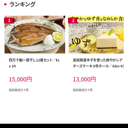
ランキング
四万十鮎一夜干し12尾セット／Es
高知県産ゆずを使った爽やかレア
s-14
チーズケーキ 6号ホール／Gbn-43
15,000
円
13,000
円
高知県四万十町
高知県四万十町