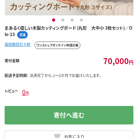
1
2
3
4
まあるく優しい木製カッティングボード（丸形 大中小 3枚セット)／O
le-13
常温
高知県四万十町
ワンストップオンライン申請対象
70,000
寄付金額
円
配送予定時期：
決済完了から、1～2か月でお届けいたします。
0
レビュー
件
寄付へ進む
お気に入り