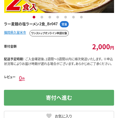
1
2
3
4
5
6
7
ラー麦麺の塩ラーメン2食_Br047
常温
福岡県久留米市
ワンストップオンライン申請対象
2,000
寄付金額
円
配送予定時期：
ご入金確認後、2週間～3週間以内に順次発送いたします。 ※申込
状況等によりお届け時期が遅れる場合がございます。あらかじめご了承ください。
0
レビュー
件
寄付へ進む
お気に入り