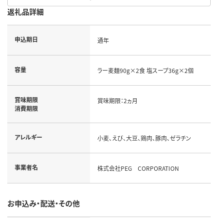
返礼品詳細
申込期日
通年
容量
ラー麦麺90g×2食 塩スープ36g×2個
賞味期限
賞味期限：2ヵ月
消費期限
アレルギー
小麦、えび、大豆、鶏肉、豚肉、ゼラチン
事業者名
株式会社PEG CORPORATION
お申込み・配送・その他