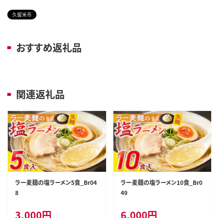
久留米市
おすすめ返礼品
関連返礼品
ラー麦麺の塩ラーメン5食_Br04
ラー麦麺の塩ラーメン10食_Br0
8
49
3,000
円
6,000
円