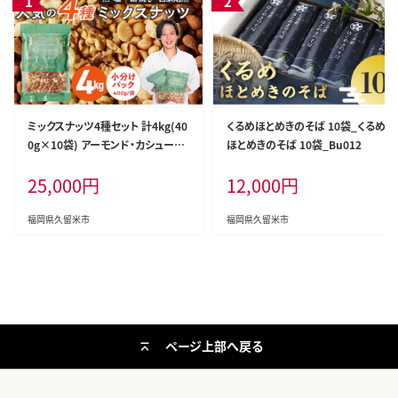
ミックスナッツ4種セット 計4kg(40
くるめほとめきのそば 10袋_くるめ
0g×10袋) アーモンド・カシューナ
ほとめきのそば 10袋_Bu012
ッツ・生くるみ・マカダミアナッツ_C
25,000
円
12,000
円
a538
福岡県久留米市
福岡県久留米市
ページ上部へ戻る