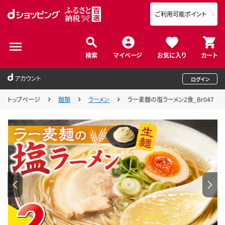
ご利用可能ポイント
検索
マイページ
お気に入り
カート
アカウント
ログイン
トップページ
麺類
ラーメン
ラー麦麺の塩ラーメン2食_Br047