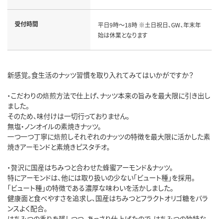
受付時間
平日9時～18時 ※土日祝日、GW、年末年
始は休業となります
新感覚。食生活のナッツ習慣を取り入れてみてはいかがですか？
・こだわりの焙煎方法で仕上げ、ナッツ本来の旨みを最大限に引き出し
ました。
そのため、味付けは一切行っておりません。
無塩・ノンオイルの素焼きナッツ。
一つ一つ丁寧に焙煎しそれぞれのナッツの特徴を最大限に活かした素
焼きアーモンドと素焼きピスタチオ。
・贅沢に国産はちみつと合わせた蜂蜜アーモンド＆ナッツ。
特にアーモンドは、他には取り扱いの少ない「ビュート種」を採用。
「ビュート種」の特徴である濃厚な味わいを活かしました。
健康面と食べやすさを追求し、国産はちみつとフラクトオリゴ糖をバラ
ンスよく配合。
はちみつの香りを残しつつ、あっさり仕上げたので、はちみつの独特な