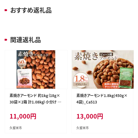
おすすめ返礼品
関連返礼品
素焼きアーモンド 約1kg（18g×
素焼きアーモンド1.8kg(450g×
30袋×2箱 計1.08kg）小分け 無
4袋)_Ca513
塩 ビュート種 食べきりサイズ_C
11,000
円
13,000
円
a509
久留米市
久留米市