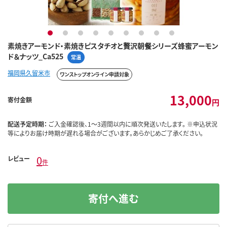
1
2
3
4
5
6
7
8
9
素焼きアーモンド・素焼きピスタチオと贅沢朝餐シリーズ蜂蜜アーモン
ド＆ナッツ_Ca525
常温
福岡県久留米市
ワンストップオンライン申請対象
13,000
寄付金額
円
配送予定時期：
ご入金確認後、1～3週間以内に順次発送いたします。 ※申込状況
等によりお届け時期が遅れる場合がございます。あらかじめご了承ください。
0
レビュー
件
寄付へ進む