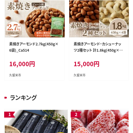
素焼きアーモンド2.7kg(450g×
素焼きアーモンド・カシューナッ
6袋)_Ca514
ツ2種セット 計1.8kg(450g×4
袋)_Ca515
16,000
円
15,000
円
久留米市
久留米市
ランキング