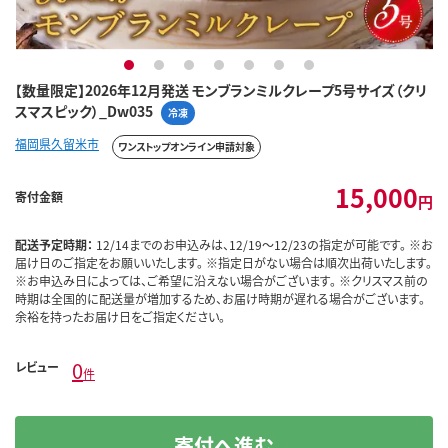
1
2
3
4
5
6
7
【数量限定】2026年12月発送 モンブランミルクレープ5号サイズ（クリ
スマスピック）_Dw035
冷凍
福岡県久留米市
ワンストップオンライン申請対象
15,000
寄付金額
円
配送予定時期：
12/14までのお申込みは、12/19～12/23の指定が可能です。 ※お
届け日のご指定をお願いいたします。 ※指定日がない場合は順次出荷いたします。
※お申込み日によっては、ご希望に沿えない場合がございます。 ※クリスマス前の
時期は全国的に配送量が増加するため、お届け時期が遅れる場合がございます。
余裕を持ったお届け日をご指定ください。
0
レビュー
件
寄付へ進む