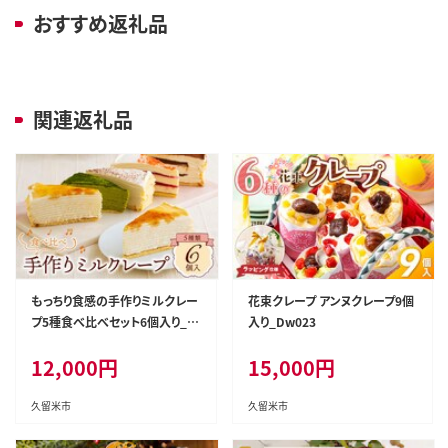
おすすめ返礼品
関連返礼品
もっちり食感の手作りミルクレー
花束クレープ アンヌクレープ9個
プ5種食べ比べセット6個入り_D
入り_Dw023
w003
12,000
円
15,000
円
久留米市
久留米市