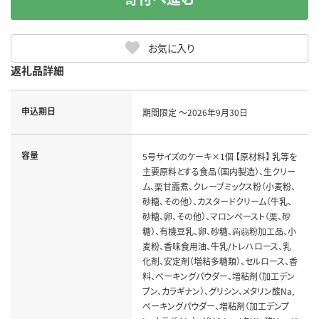
お気に入り
返礼品詳細
申込期日
期間限定 ～2026年9月30日
容量
5号サイズのケーキ×1個 【原材料】 乳等を
主要原料とする食品（国内製造）、生クリー
ム、栗甘露煮、クレープミックス粉（小麦粉、
砂糖、その他）、カスタードクリーム（牛乳、
砂糖、卵、その他）、マロンペースト（栗、砂
糖）、有機豆乳、卵、砂糖、蒟蒻粉加工品、小
麦粉、香味食用油、牛乳/トレハロース、乳
化剤、安定剤（増粘多糖類）、セルロース、香
料、べーキングパウダー、増粘剤（加工デン
プン、カラギナン）、グリシン、メタリン酸Na,
べーキングパウダー、増粘剤（加工デンプ