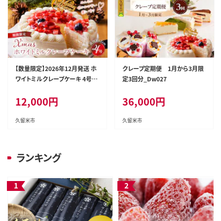
【数量限定】2026年12月発送 ホ
クレープ定期便 1月から3月限
ワイトミルクレープケーキ 4号サ
定3回分_Dw027
イズ（クリスマスピック）_Dw026
12,000
円
36,000
円
久留米市
久留米市
ランキング