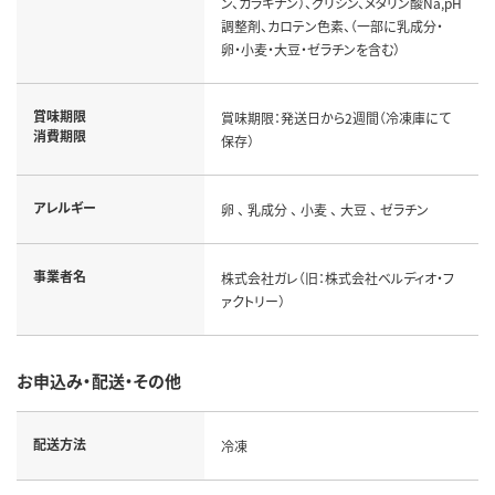
ン、カラギナン）、グリシン、メタリン酸Na,pH
調整剤、カロテン色素、（一部に乳成分・
卵・小麦・大豆・ゼラチンを含む）
賞味期限
賞味期限：発送日から2週間（冷凍庫にて
消費期限
保存）
アレルギー
卵 、 乳成分 、 小麦 、 大豆 、 ゼラチン
事業者名
株式会社ガレ（旧：株式会社ベルディオ・フ
ァクトリー）
お申込み・配送・その他
配送方法
冷凍