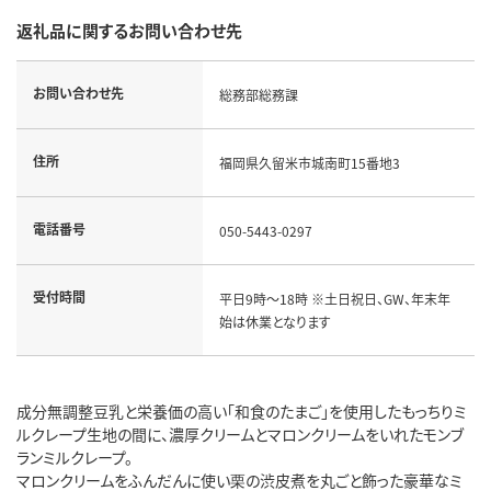
返礼品に関するお問い合わせ先
お問い合わせ先
総務部総務課
住所
福岡県久留米市城南町15番地3
電話番号
050-5443-0297
受付時間
平日9時～18時 ※土日祝日、GW、年末年
始は休業となります
成分無調整豆乳と栄養価の高い「和食のたまご」を使用したもっちりミ
ルクレープ生地の間に、濃厚クリームとマロンクリームをいれたモンブ
ランミルクレープ。
マロンクリームをふんだんに使い栗の渋皮煮を丸ごと飾った豪華なミ