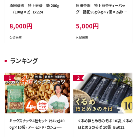
原田茶園 特上煎茶 艶 200g
原田茶園 特上煎茶ティーバッ
(100g×2)_Ex224
グ 艶花56g（4g×7個×2袋）_E
x225
8,000
円
5,000
円
久留米市
久留米市
ランキング
ミックスナッツ4種セット 計4kg(40
くるめほとめきのそば 10袋_くるめ
0g×10袋) アーモンド・カシューナ
ほとめきのそば 10袋_Bu012
ッツ・生くるみ・マカダミアナッツ_C