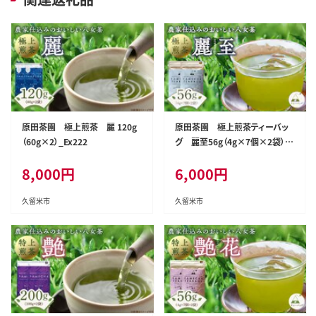
原田茶園 極上煎茶 麗 120g
原田茶園 極上煎茶ティーバッ
（60g×2）_Ex222
グ 麗至56g（4g×7個×2袋）_E
x223
8,000
円
6,000
円
久留米市
久留米市