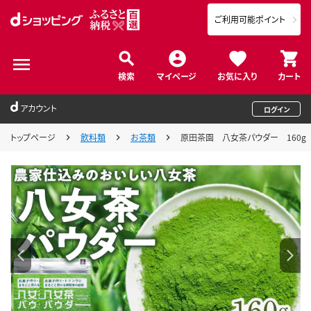
ご利用可能ポイント
検索
マイページ
お気に入り
カート
アカウント
ログイン
トップページ
飲料類
お茶類
原田茶園 八女茶パウダー 160g (8