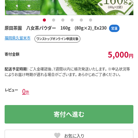
1
2
3
4
5
6
原田茶園 八女茶パウダー 160g (80g×2)_Ex230
常温
福岡県久留米市
ワンストップオンライン申請対象
5,000
寄付金額
円
配送予定時期：
ご入金確認後、7週間以内に順次発送いたします。 ※申込状況等
によりお届け時期が遅れる場合がございます。 あらかじめご了承ください。
0
レビュー
件
寄付へ進む
お気に入り