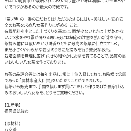
きは市、朝倉市)で栽培されており、香り豊かで味は濃厚、しかもまろや
かでコクがあるのが最大の特徴です。
「茶ノ時」の一番のこだわりは「ただひたすらに甘い・美味しい・安心安
全のお茶を求め八女茶作りに努める」こと。
有機肥料を主とした土づくりを基本に、雨が少ないときは土が乾かな
いよう水をやり霜が降りる寒い夜には細心の注意を払い新芽を守る。
茶摘み前には覆いをかけ味香りともに最高の茶葉に仕立てていく。
まだ小さくやわらかな若芽のうちに茶摘みを行う贅沢なお茶。
栽培面積を無理に広げず、きめ細やかにお茶を育てることで、品質の高
いおいしい八女茶を作っております。
お茶の品評会等には毎年出品し、常に上位入賞しており、お陰様で念願
であった「農林水産大臣賞」をいただくことができました。
栽培から販売まで、手間を惜しまず質にこだわり作りあげた農家仕込
みのおいしい八女茶を、どうぞご賞味ください。
【生産地】
福岡県筑後市
【原材料】
八女茶