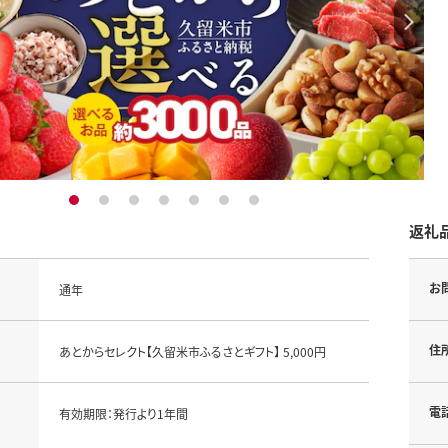
1
2
3
4
5
6
7
返礼
お
通年
住
あとからセレクト【久留米市ふるさとギフト】 5,000円
電
有効期限：発行より1年間