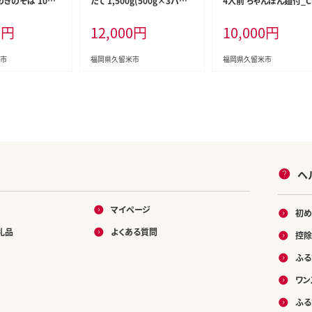
きのそば 10袋_
たて 1,500g(500g×3パッ
4人前 ちゃんぽん麺付_C
ク)_Fi036
24
0
円
12,000
円
10,000
円
市
福岡県久留米市
福岡県久留米市
ヘ
マイページ
初め
礼品
よくある質問
控除
ふる
ワン
ふる