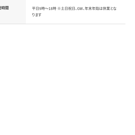
付時間
平日9時～18時 ※土日祝日、GW、年末年始は休業とな
ります