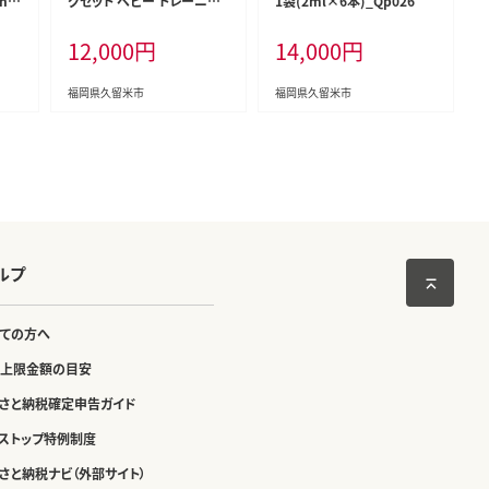
n0
グセット ベビー トレーニン
1袋(2ml×6本)_Qp026
グ ストロー トリコロール 久
12,000
円
14,000
円
留米市 送料無料_Su001
福岡県久留米市
福岡県久留米市
ルプ
ての方へ
上限金額の目安
さと納税確定申告ガイド
ストップ特例制度
さと納税ナビ（外部サイト）