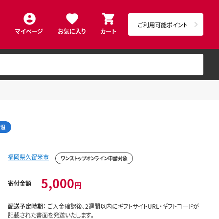
ご利用可能ポイント
マイページ
お気に入り
カート
常温
福岡県久留米市
ワンストップオンライン申請対象
5,000
寄付金額
円
配送予定時期：
ご入金確認後、2週間以内にギフトサイトURL・ギフトコードが
記載された書面を発送いたします。