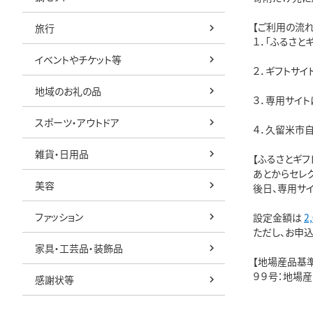
【ご利用の流れ
旅行
１．「ふるさと
イベントやチケット等
２．ギフトサイ
地域のお礼の品
３．専用サイト
スポーツ・アウトドア
４．久留米市
雑貨・日用品
【ふるさとギフ
あとからセレク
美容
後日、専用サ
ファッション
設定金額は
2
ただし、お申込
家具・工芸品・装飾品
【地場産品基準
９９号：地場
感謝状等