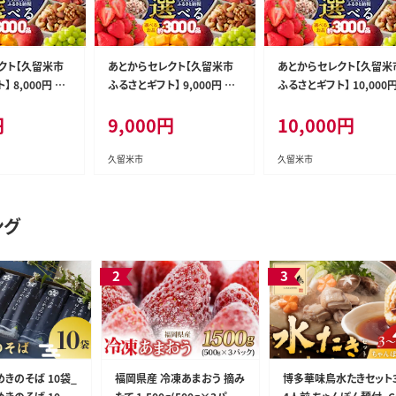
クト【久留米市
あとからセレクト【久留米市
あとからセレクト【久留米
 8,000円 _R
ふるさとギフト】 9,000円 _R
ふるさとギフト】 10,000円
c010-09
Rc010-10
円
9,000
円
10,000
円
久留米市
久留米市
ング
きのそば 10袋_
福岡県産 冷凍あまおう 摘み
博多華味鳥水たきセット