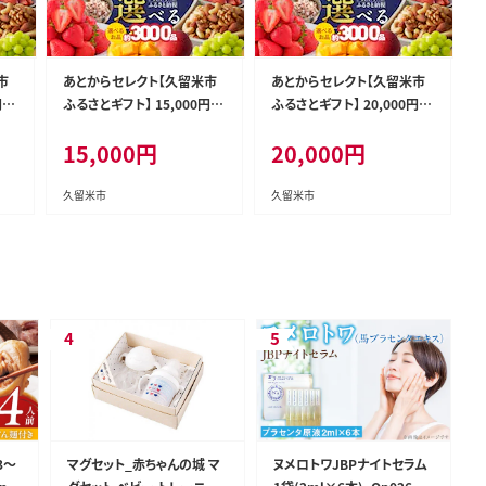
市
あとからセレクト【久留米市
あとからセレクト【久留米市
 _
ふるさとギフト】 15,000円 _
ふるさとギフト】 20,000円 _
Rc010-15
Rc010-20
15,000
円
20,000
円
久留米市
久留米市
3～
マグセット_赤ちゃんの城 マ
ヌメロトワJBPナイトセラム