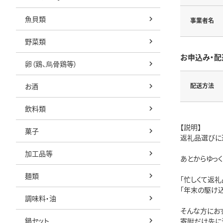
魚貝類
事業者名
野菜類
お申込み・配
卵（鶏、烏骨鶏等）
お酒
配送方法
飲料類
【説明】
菓子
返礼品選びに
加工品等
あとからゆっ
麺類
「忙しくて返
「年末の駆け
調味料・油
そんな方におす
鍋セット
寄附だけ先に