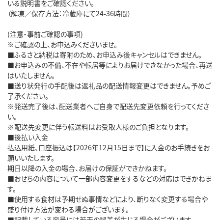
いる説明書をご確認ください。
（解凍／保存方法：冷蔵庫にて24-36時間）
(注意・事前ご確認の事項)
※ご確認の上、お申込みくださいませ。
■ふるさと納税は寄附のため、お申込み後キャンセルはできません。
■お申込みの不備、不在や転居等によりお届けできなかった場合、再送
はいたしません。
■送り状発行の手配後は返礼品の配送情報変更はできません。予めご
了承ください。
※発送完了後は、配送業者へご自身で配送先変更依頼を行ってくださ
い。
※配送先変更に伴う転送料はお受取人様のご負担となります。
■後払い入金
払込用紙、口座振込は【2026年12月15日まで】に入金のお手続きをお
願いいたします。
期日以降の入金の場合、お届けの保証ができかねます。
■おせちの内容について一部内容変更をするなどの対応はできかねま
す。
■使用する食材は予期せぬ事情などにより、断りなく変更する場合や
盛り付け方法が変わる場合がございます。
■記載している容量には若干の誤差が生じる場合がございます。