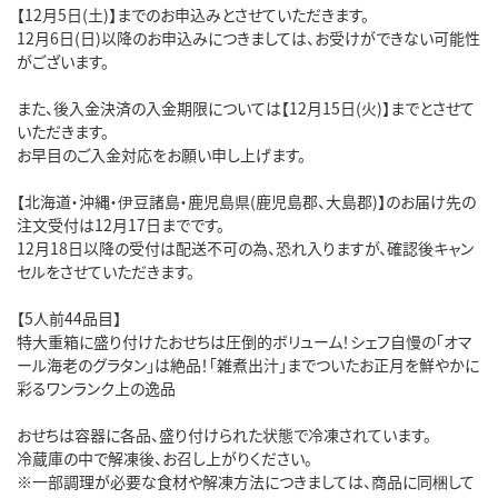
【12月5日(土)】までのお申込みとさせていただきます。
12月6日(日)以降のお申込みにつきましては、お受けができない可能性
がございます。
また、後入金決済の入金期限については【12月15日(火)】までとさせて
いただきます。
お早目のご入金対応をお願い申し上げます。
【北海道・沖縄・伊豆諸島・鹿児島県(鹿児島郡、大島郡)】のお届け先の
注文受付は12月17日までです。
12月18日以降の受付は配送不可の為、恐れ入りますが、確認後キャン
セルをさせていただきます。
【5人前44品目】
特大重箱に盛り付けたおせちは圧倒的ボリューム！シェフ自慢の「オマ
ール海老のグラタン」は絶品！「雑煮出汁」までついたお正月を鮮やかに
彩るワンランク上の逸品
おせちは容器に各品、盛り付けられた状態で冷凍されています。
冷蔵庫の中で解凍後、お召し上がりください。
※一部調理が必要な食材や解凍方法につきましては、商品に同梱して