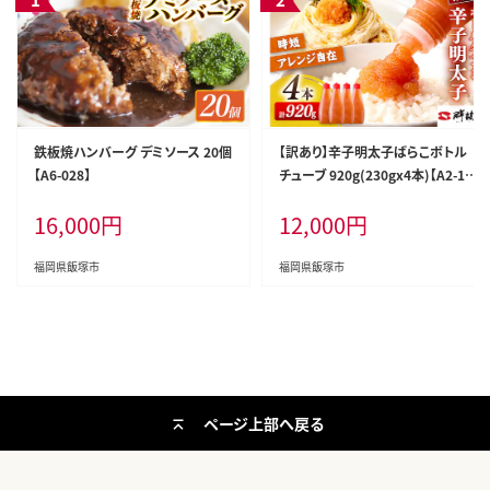
鉄板焼ハンバーグ デミソース 20個
【訳あり】辛子明太子ばらこボトル
【A6-028】
チューブ 920g(230gx4本)【A2-12
9】
16,000
円
12,000
円
福岡県飯塚市
福岡県飯塚市
ページ上部へ戻る