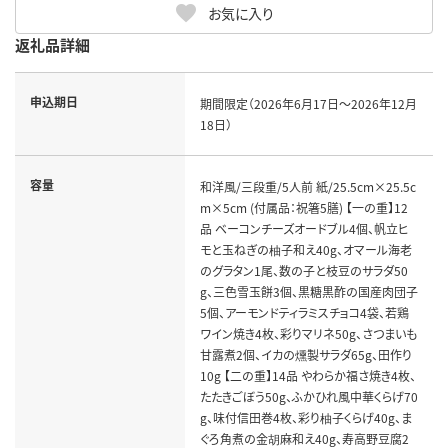
お気に入り
返礼品詳細
申込期日
期間限定（2026年6月17日～2026年12月
18日）
容量
和洋風/三段重/5人前 紙/25.5cm×25.5c
m×5cm (付属品：祝箸5膳) 【一の重】12
品 ベーコンチーズオードブル4個、帆立ヒ
モと玉ねぎの柚子和え40g、オマール海老
のグラタン1尾、数の子と枝豆のサラダ50
g、三色雪玉餅3個、黒糖黒酢の国産肉団子
5個、アーモンドティラミスチョコ4袋、若鶏
ワイン焼き4枚、彩りマリネ50g、さつまいも
甘露煮2個、イカの燻製サラダ65g、田作り
10g 【二の重】14品 やわらか福さ焼き4枚、
たたきごぼう50g、ふかひれ風中華くらげ70
g、味付信田巻4枚、彩り柚子くらげ40g、ま
ぐろ角煮の金胡麻和え40g、寿高野豆腐2