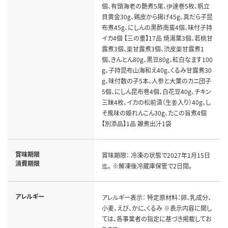
個、有頭海老の艶煮5尾、伊達巻5枚、帆立
貝黄金30g、鶏皮から揚げ45g、真だら子昆
布煮45g、にしんの黒酢南蛮4個、味付子持
イカ4個 【三の重】17品 焼湯葉3個、若桃甘
露煮3個、栗甘露煮3個、渋皮栗甘露煮1
個、きんとん80g、黒豆80g、紅白なます100
g、子持昆布山海和え40g、くるみ甘露煮30
g、味付数の子5本、人参と大葉のカニ団子
5個、にしん昆布巻4個、白花豆40g、チキン
三昧4枚、イカの松前漬（生姜入り）40g、し
そ風味の姫れんこん30g、たこの旨煮4個
【別添品】1品 雑煮出汁1袋
賞味期限
賞味期限： 冷凍の状態で2027年1月15日
消費期限
迄。 ※解凍後冷蔵庫保管で2日間。
アレルギー
アレルギー表示： 特定原材料：卵、乳成分、
小麦、えび、かに、くるみ ※表示内容に関し
ては、各事業者の指定に基づき掲載してお