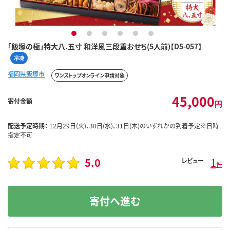
1
2
3
4
5
6
「飯塚の極」特大八.五寸 和洋風三段重おせち(5人前)【D5-057】
冷凍
福岡県飯塚市
ワンストップオンライン申請対象
45,000
寄付金額
円
配送予定時期：
12月29日(火)、30日(水)、31日(木)のいずれかの到着予定※日時
指定不可
5.0
1
レビュー
件
寄付へ進む