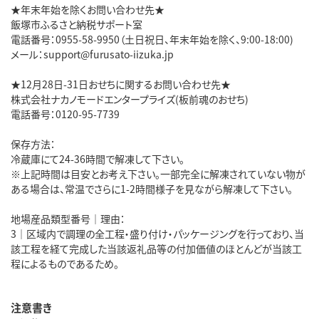
★年末年始を除くお問い合わせ先★
飯塚市ふるさと納税サポート室
電話番号：0955-58-9950（土日祝日、年末年始を除く、9:00-18:00)
メール：support@furusato-iizuka.jp
★12月28日-31日おせちに関するお問い合わせ先★
株式会社ナカノモードエンタープライズ(板前魂のおせち)
電話番号：0120-95-7739
保存方法：
冷蔵庫にて24-36時間で解凍して下さい。
※上記時間は目安とお考え下さい。一部完全に解凍されていない物が
ある場合は、常温でさらに1-2時間様子を見ながら解凍して下さい。
地場産品類型番号｜理由：
3｜区域内で調理の全工程・盛り付け・パッケージングを行っており、当
該工程を経て完成した当該返礼品等の付加価値のほとんどが当該工
程によるものであるため。
注意書き