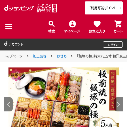
ご利用可能ポイント
検索
マイページ
お気に入り
カート
アカウント
ログイン
トップページ
加工品等
おせち
「飯塚の極」特大八.五寸 和洋風三段重