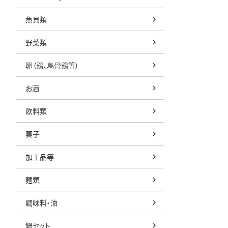
魚貝類
野菜類
卵（鶏、烏骨鶏等）
お酒
飲料類
菓子
加工品等
麺類
調味料・油
鍋セット