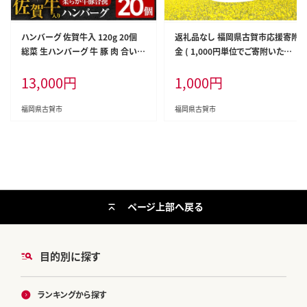
ハンバーグ 佐賀牛入 120g 20個
返礼品なし 福岡県古賀市応援寄附
総菜 生ハンバーグ 牛 豚 肉 合い挽
金 ( 1,000円単位でご寄附いただ
き 小分け 簡単調理 肉汁たっぷり
けます) 古賀市 寄附
13,000
円
1,000
円
牛豚合挽 ジューシー 柔らかい 夕
飯 おかず 贅沢 グルメ 九州 古賀市
福岡県古賀市
福岡県古賀市
ページ上部へ戻る
目的別に探す
ランキングから探す