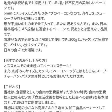
地元の学校給食でも採用されている、乳・卵不使用の美味しいベーコ
ンです。
6mmにスライスした厚切りタイプのベーコンなので、肉々しさ、ジュー
シーさが存分に味わえます。
形が不揃いのものまで全て入っているため訳ありなんです。 また、日本
農林規格（ＪＡＳ規格）に適合するベーコンで、訳ありとは思えない品質
です。
冷凍品なので必要な時に解凍して使用でき、300g（1パック）とご家庭で
使いやすい小分けタイプです。
日々の食卓で大活躍です。
【おすすめのお召し上がり方】
オススメはそのまま焼いてベーコンステーキ！
また、お好みのサイズにカットしてベーコンエッグにはもちろん、スープ・
チャーハン・パスタの具材としてもお使いいただけます。
【こだわり】
当社は、食習慣としての食肉の消費量がまだ少ない時代、食肉の消費
拡大に視点を定め、「食生活改善を根幹とした社会への貢献」を基本理
念として1963年に創業致しました。
当初は福岡の小さなお肉屋さんから始まり、加工食品メーカーとして