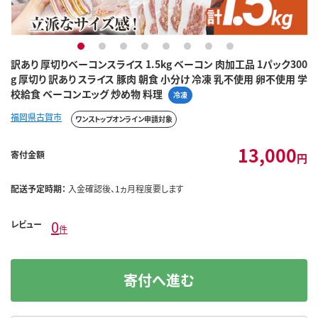
1
2
3
4
5
6
7
8
訳あり 厚切りベーコンスライス 1.5kg ベーコン 肉加工品 1パック300
g 厚切り 訳あり スライス 豚肉 朝食 小分け 冷凍 乳不使用 卵不使用 学
校給食 ベーコンエッグ 炒め物 料理
冷凍
福岡県古賀市
ワンストップオンライン申請対象
13,000
寄付金額
円
配送予定時期：
入金確認後、1ヵ月程度要します
0
レビュー
件
寄付へ進む