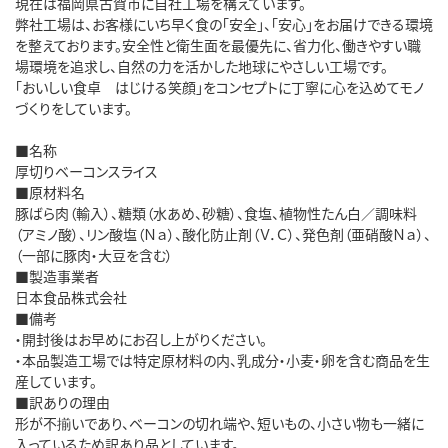
現在は福岡県古賀市に自社工場を構えています。
弊社工場は、お客様にいち早く食の「安全」、「安心」をお届けできる環境
を整えております。安全性と衛生面を最優先に、省力化、働きやすい職
場環境を追求し、自然の力を活かした地球にやさしい工場です。
「おいしい食卓 はじける笑顔」をコンセプトに丁寧に心を込めてモノ
づくりをしています。
■名称
厚切りベーコンスライス
■原材料名
豚ばら肉（輸入）、糖類（水あめ、砂糖）、食塩、植物性たん白／調味料
（アミノ酸）、リン酸塩（Ｎａ）、酸化防止剤（Ｖ．Ｃ）、発色剤（亜硝酸Ｎａ）、
（一部に豚肉・大豆を含む）
■製造事業者
日本食品株式会社
■備考
・開封後はお早めにお召し上がりください。
・本品製造工場では特定原材料の内、乳成分・小麦・卵を含む商品を生
産しています。
■訳ありの理由
形が不揃いであり、ベーコンの切れ端や、短いもの、小さい物も一緒に
入っているため訳あり品としています。