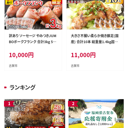
訳あり ソーセージ やみつきJUM
大きさ不揃い柔らか焼き豚足(国
BOポークフランク 合計3kg 500
産) 合計10本 総重量1.4kg超え
g×6袋 小分け 冷凍 不揃い フラ
ハーフカット 食べやすい とろと
10,000
円
11,000
円
ンクフルトソーセージ ポークフ
ろ 豚足 おつまみ つまみ アテ 肴
ランク おつまみ お弁当 天然の
居酒屋 湯煎 フライパン調理 温
豚腸 ノンスモーク 食べ応え抜群
めるだけ 味付き 国産 豚 柔らか
古賀市
古賀市
ホットドッグ
い
ランキング