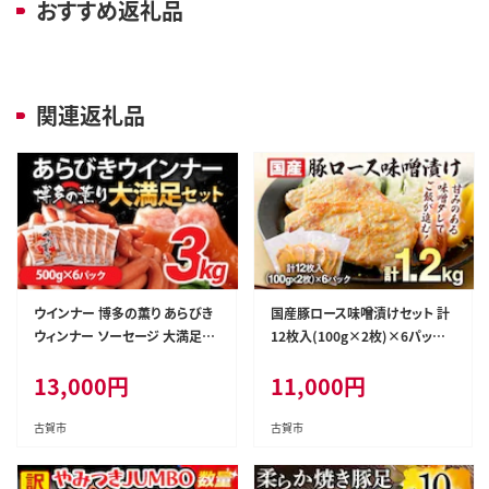
おすすめ返礼品
関連返礼品
ウインナー 博多の薫り あらびき
国産豚ロース味噌漬けセット 計
ウィンナー ソーセージ 大満足セ
12枚入(100g×2枚)×6パック
ット 大容量 3kg ウインナーソー
個包装 簡単調理 味噌漬け 国産
13,000
円
11,000
円
セージ ランキング 人気 おかず
豚 ロース 豚肉 柔らかい みそ漬
惣菜 粗挽き お弁当 焼肉 にも ソ
け 小分け 惣菜 おかず 時短 焼く
ーセージ 冷蔵 おつまみ 食品 ス
だけ 冷凍 味付き肉 ポーク お手
古賀市
古賀市
トック 福岡
軽