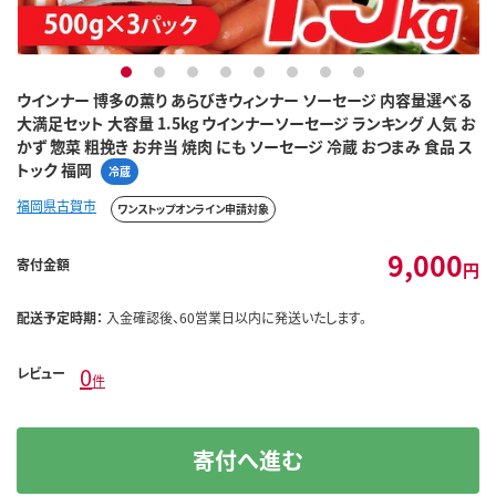
1
2
3
4
5
6
7
8
ウインナー 博多の薫り あらびきウィンナー ソーセージ 内容量選べる
大満足セット 大容量 1.5kg ウインナーソーセージ ランキング 人気 お
かず 惣菜 粗挽き お弁当 焼肉 にも ソーセージ 冷蔵 おつまみ 食品 ス
トック 福岡
冷蔵
福岡県古賀市
ワンストップオンライン申請対象
9,000
寄付金額
円
配送予定時期：
入金確認後、60営業日以内に発送いたします。
0
レビュー
件
寄付へ進む