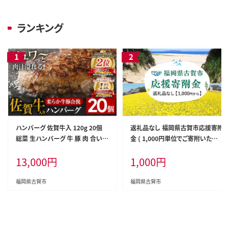
ランキング
ハンバーグ 佐賀牛入 120g 20個
返礼品なし 福岡県古賀市応援寄附
総菜 生ハンバーグ 牛 豚 肉 合い挽
金 ( 1,000円単位でご寄附いただ
き 小分け 簡単調理 肉汁たっぷり
けます) 古賀市 寄附
13,000
円
1,000
円
牛豚合挽 ジューシー 柔らかい 夕
飯 おかず 贅沢 グルメ 九州 古賀市
福岡県古賀市
福岡県古賀市