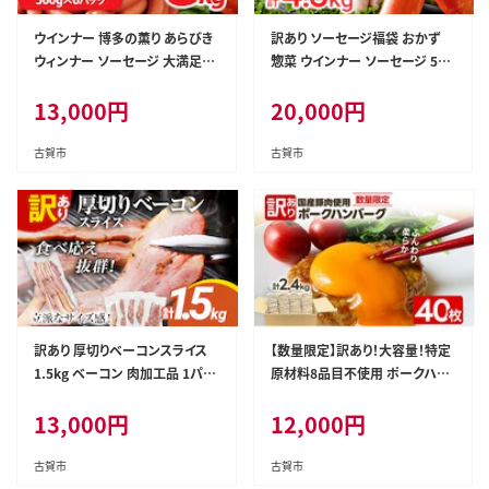
ウインナー 博多の薫り あらびき
訳あり ソーセージ福袋 おかず
ウィンナー ソーセージ 大満足セ
惣菜 ウインナー ソーセージ 5種
ット 大容量 3kg ウインナーソー
セット 合計4.5kg 大容量 特盛
13,000
円
20,000
円
セージ ランキング 人気 おかず
粗挽き 食べ比べ 冷凍 ストック
惣菜 粗挽き お弁当 焼肉 にも ソ
おつまみ 博多の薫り やみつきJU
ーセージ 冷蔵 おつまみ 食品 ス
MBO あらびき大将 バジル＆パ
古賀市
古賀市
トック 福岡
セリポークウインナー ボロニア
訳あり 厚切りベーコンスライス
【数量限定】訳あり！大容量！特定
1.5kg ベーコン 肉加工品 1パッ
原材料8品目不使用 ポークハン
ク300g 厚切り 訳あり スライス
バーグ40枚 合計2.4kg！ 国産豚
13,000
円
12,000
円
豚肉 朝食 小分け 冷凍 乳不使用
肉使用 国産玉ねぎ 訳あり ポー
卵不使用 学校給食 ベーコンエ
クハンバーグ お取り寄せグルメ
ッグ 炒め物 料理
お取り寄せ 福岡 お土産 九州 福
古賀市
古賀市
岡土産 取り寄せ グルメ 福岡県