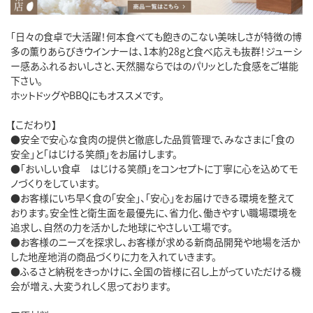
「日々の食卓で大活躍！何本食べても飽きのこない美味しさが特徴の博
多の薫りあらびきウインナーは、1本約28gと食べ応えも抜群！ジューシ
ー感あふれるおいしさと、天然腸ならではのパリッとした食感をご堪能
下さい。
ホットドッグやBBQにもオススメです。
【こだわり】
●安全で安心な食肉の提供と徹底した品質管理で、みなさまに「食の
安全」と「はじける笑顔」をお届けします。
●「おいしい食卓 はじける笑顔」をコンセプトに丁寧に心を込めてモ
ノづくりをしています。
●お客様にいち早く食の「安全」、「安心」をお届けできる環境を整えて
おります。安全性と衛生面を最優先に、省力化、働きやすい職場環境を
追求し、自然の力を活かした地球にやさしい工場です。
●お客様のニーズを探求し、お客様が求める新商品開発や地場を活か
した地産地消の商品づくりに力を入れていきます。
●ふるさと納税をきっかけに、全国の皆様に召し上がっていただける機
会が増え、大変うれしく思っております。