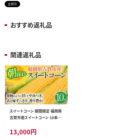
古賀市
おすすめ返礼品
関連返礼品
スイートコーン 期間限定 福岡県
古賀市産スイートコーン 10本 と
うもろこし 朝採り 甘い あまい フ
13,000
円
ルーツ並 生 野菜 旬 九州産 福
岡県産 ジューシー トウモロコシ