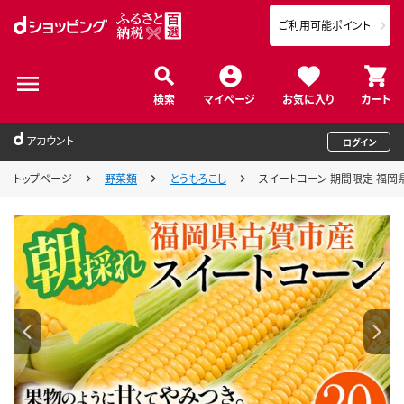
ご利用可能ポイント
検索
マイページ
お気に入り
カート
アカウント
ログイン
トップページ
野菜類
とうもろこし
スイートコーン 期間限定 福岡県