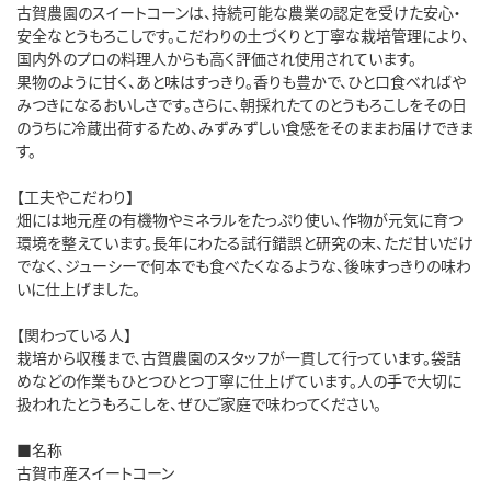
古賀農園のスイートコーンは、持続可能な農業の認定を受けた安心・
安全なとうもろこしです。こだわりの土づくりと丁寧な栽培管理により、
国内外のプロの料理人からも高く評価され使用されています。
果物のように甘く、あと味はすっきり。香りも豊かで、ひと口食べればや
みつきになるおいしさです。さらに、朝採れたてのとうもろこしをその日
のうちに冷蔵出荷するため、みずみずしい食感をそのままお届けできま
す。
【工夫やこだわり】
畑には地元産の有機物やミネラルをたっぷり使い、作物が元気に育つ
環境を整えています。長年にわたる試行錯誤と研究の末、ただ甘いだけ
でなく、ジューシーで何本でも食べたくなるような、後味すっきりの味わ
いに仕上げました。
【関わっている人】
栽培から収穫まで、古賀農園のスタッフが一貫して行っています。袋詰
めなどの作業もひとつひとつ丁寧に仕上げています。人の手で大切に
扱われたとうもろこしを、ぜひご家庭で味わってください。
■名称
古賀市産スイートコーン