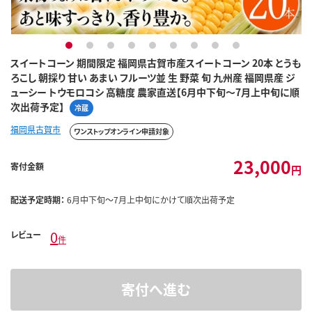
1
2
3
4
5
6
7
8
9
スイートコーン 期間限定 福岡県古賀市産スイートコーン 20本 とうも
ろこし 朝採り 甘い あまい フルーツ並 生 野菜 旬 九州産 福岡県産 ジ
ューシー トウモロコシ 高糖度 農家直送【6月中下旬～7月上中旬に順
次出荷予定】
冷蔵
福岡県古賀市
ワンストップオンライン申請対象
23,000
寄付金額
円
配送予定時期：
6月中下旬～7月上中旬にかけて順次出荷予定
0
レビュー
件
寄付へ進む