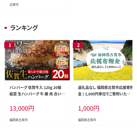
高糖度 農家直送【6月中下旬～7
古賀市
月上中旬に順次出荷予定】
ランキング
ハンバーグ 佐賀牛入 120g 20個
返礼品なし 福岡県古賀市応援寄附
総菜 生ハンバーグ 牛 豚 肉 合い挽
金 ( 1,000円単位でご寄附いただ
き 小分け 簡単調理 肉汁たっぷり
けます) 古賀市 寄附
13,000
円
1,000
円
牛豚合挽 ジューシー 柔らかい 夕
飯 おかず 贅沢 グルメ 九州 古賀市
福岡県古賀市
福岡県古賀市