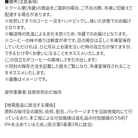
■備考(注意事項)
※クール便(冷蔵)の商品をご選択の場合、ご不在の際、冷凍に切替えて
配達する場合があります。
※焙煎してすぐのコーヒー豆をハンドピックし、挽いた状態でのお届け
となります。
※輸送時の気温による劣化を防ぐため、冷蔵でのお届けとなります。
※コーヒーの味や香りは鮮度が命です。豆の場合は正しく冷凍室保存
していただければ、ひと月以上お湯を注いだ時の泡立ちが保てますが、
できるだけ早くお使いになることをオススメいたします。
(この泡立ちがコーヒーの美味しさを引き出します)
※同封の保存方法を記載した紙をご覧になり、冷凍室保存されること
をオススメいたします。
※画像はイメージです。
提供事業者:自家焙煎おだ珈琲
【地場産品に該当する理由】
原料の珈琲豆の選別、焙煎、配合、パッケージまでを当該地域内にて行
っているおり、本工程による付加価値は返礼品の付加価値のうち約7
0%を占めているため。(告示第5条第3号に該当)