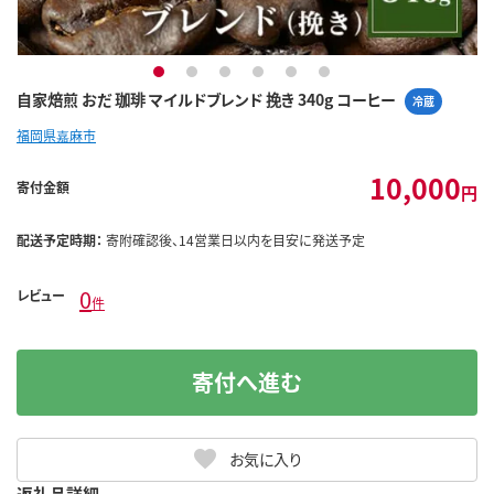
1
2
3
4
5
6
自家焙煎 おだ 珈琲 マイルドブレンド 挽き 340g コーヒー
冷蔵
福岡県嘉麻市
10,000
寄付金額
円
配送予定時期：
寄附確認後、14営業日以内を目安に発送予定
0
レビュー
件
寄付へ進む
お気に入り
返礼品詳細