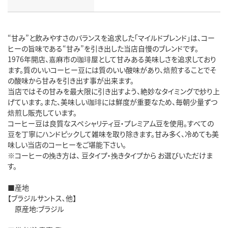
“甘み”と飲みやすさのバランスを追求した「マイルドブレンド」は、コー
ヒーの旨味である“甘み”を引き出した当店自慢のブレンドです。
1976年開店、嘉麻市の珈琲屋として甘みある美味しさを追求しており
ます。質のいいコーヒー豆には質のいい酸味があり、焙煎することでそ
の酸味から甘みを引き出す事が出来ます。
当店ではその甘みを最大限に引き出すよう、絶妙なタイミングで炒り上
げています。また、美味しい珈琲には鮮度が重要なため、毎朝少量ずつ
焙煎し販売しています。
コーヒー豆は良質なスペシャリティ豆・プレミアム豆を使用。すべての
豆を丁寧にハンドピックして雑味を取り除きます。甘み多く、冷めても美
味しい当店のコーヒーをご堪能下さい。
※コーヒーの挽き方は、 豆タイプ・挽きタイプから お選びいただけま
す。
■産地
【ブラジルサントス､他】
原産地:ブラジル