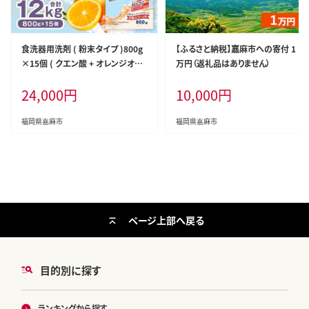
食洗器用洗剤 ( 粉末タイプ )800g
【ふるさと納税】嘉麻市への寄付 1
×15個 ( クエン酸 + オレンジオイ
万円（返礼品はありません）
ル配合 ) 食器用 洗剤
24,000
円
10,000
円
福岡県嘉麻市
福岡県嘉麻市
ページ上部へ戻る
目的別に探す
ランキングから探す