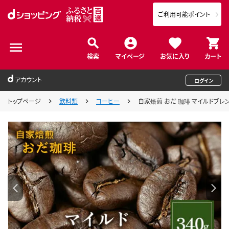
ご利用可能ポイント
検索
マイページ
お気に入り
カート
アカウント
ログイン
トップページ
飲料類
コーヒー
自家焙煎 おだ 珈琲 マイルドブレンド