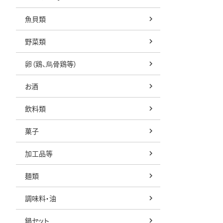
魚貝類
野菜類
卵（鶏、烏骨鶏等）
お酒
飲料類
菓子
加工品等
麺類
調味料・油
鍋セット