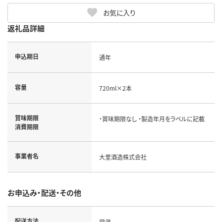
お気に入り
返礼品詳細
申込期日
通年
容量
720ml×2本
賞味期限
・賞味期限なし ・製造年月をラベルに記載
消費期限
事業者名
大里酒造株式会社
お申込み・配送・その他
配送方法
常温