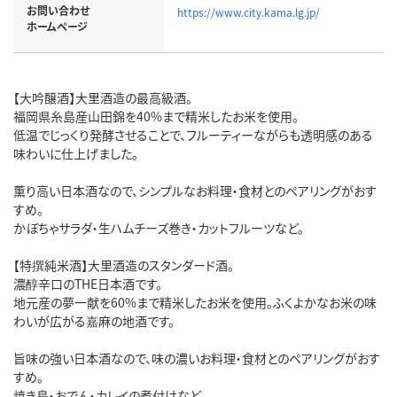
お問い合わせ
https://www.city.kama.lg.jp/
ホームページ
【大吟醸酒】大里酒造の最高級酒。
福岡県糸島産山田錦を40%まで精米したお米を使用。
低温でじっくり発酵させることで、フルーティーながらも透明感のある
味わいに仕上げました。
薫り高い日本酒なので、シンプルなお料理・食材とのペアリングがおす
すめ。
かぼちゃサラダ・生ハムチーズ巻き・カットフルーツなど。
【特撰純米酒】大里酒造のスタンダード酒。
濃醇辛口のTHE日本酒です。
地元産の夢一献を60%まで精米したお米を使用。ふくよかなお米の味
わいが広がる嘉麻の地酒です。
旨味の強い日本酒なので、味の濃いお料理・食材とのペアリングがおす
すめ。
焼き鳥・おでん・カレイの煮付けなど。