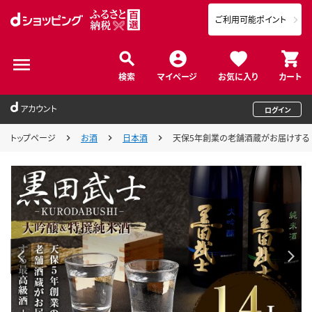
ご利用可能ポイント
検索
マイページ
お気に入り
カート
アカウント
ログイン
トップページ
お酒
日本酒
天保5年創業の老舗酒蔵がお届けする 黒