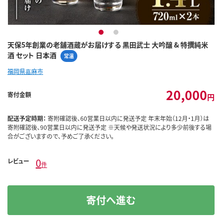
1
2
天保5年創業の老舗酒蔵がお届けする 黒田武士 大吟醸 & 特撰純米
酒 セット 日本酒
常温
福岡県嘉麻市
20,000
寄付金額
円
配送予定時期：
寄附確認後、60営業日以内に発送予定 年末年始（12月・1月）は
寄附確認後、90営業日以内に発送予定 ※天候や発送状況により多少前後する場
合がございますので、予めご了承ください。
0
レビュー
件
寄付へ進む