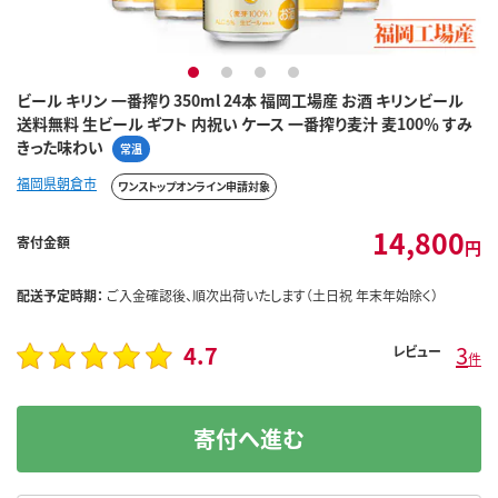
1
2
3
4
ビール キリン 一番搾り 350ml 24本 福岡工場産 お酒 キリンビール
送料無料 生ビール ギフト 内祝い ケース 一番搾り麦汁 麦100％ すみ
きった味わい
常温
福岡県朝倉市
ワンストップオンライン申請対象
14,800
寄付金額
円
配送予定時期：
ご入金確認後、順次出荷いたします（土日祝 年末年始除く）
4.7
3
レビュー
件
寄付へ進む