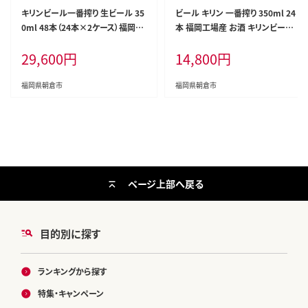
キリンビール一番搾り 生ビール 35
ビール キリン 一番搾り 350ml 24
0ml 48本（24本×2ケース）福岡工
本 福岡工場産 お酒 キリンビール
場産 お酒 アルコール飲料 48本入
送料無料 生ビール ギフト 内祝い
29,600
円
14,800
円
り キリン一番搾り 1週間以内 発送
ケース 一番搾り麦汁 麦100％ すみ
きった味わい
福岡県朝倉市
福岡県朝倉市
ページ上部へ戻る
目的別に探す
ランキングから探す
特集・キャンペーン