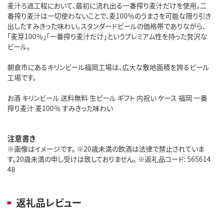
麦汁ろ過工程において、最初に流れ出る一番搾り麦汁だけを使用。二
番搾り麦汁は一切使わないことで、麦100％のうまさを可能な限り引き
出したすみきった味わい。スタンダードビールの価格帯でありながら、
「麦芽100％」「一番搾り麦汁だけ」というプレミアム性を持った贅沢な
ビール。
朝倉市にあるキリンビール福岡工場は、広大な敷地面積を誇るビール
工場です。
お酒 キリンビール 送料無料 生ビール ギフト 内祝い ケース 福岡 一番
搾り麦汁 麦100％ すみきった味わい
注意書き
※画像はイメージです。 ※20歳未満の飲酒は法律で禁止されていま
す。20歳未満の申し受けは致しておりません。 ※返礼品コード: 565614
48
返礼品レビュー