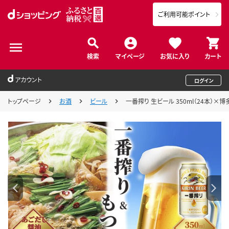
ご利用可能ポイント
検索
マイページ
お気に入り
カート
アカウント
ログイン
トップページ
お酒
ビール
一番搾り 生ビール 350ml（24本）×