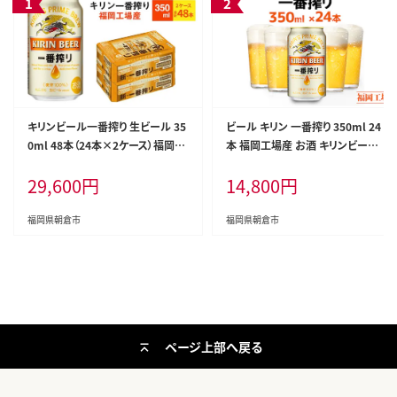
キリンビール一番搾り 生ビール 35
ビール キリン 一番搾り 350ml 24
0ml 48本（24本×2ケース）福岡工
本 福岡工場産 お酒 キリンビール
場産 お酒 アルコール飲料 48本入
送料無料 生ビール ギフト 内祝い
29,600
円
14,800
円
り キリン一番搾り 1週間以内 発送
ケース 一番搾り麦汁 麦100％ すみ
きった味わい
福岡県朝倉市
福岡県朝倉市
ページ上部へ戻る