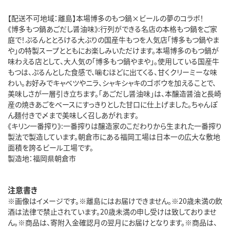
【配送不可地域：離島】本場博多のもつ鍋×ビールの夢のコラボ！
《博多もつ鍋あごだし醤油味》:行列ができる名店の本格もつ鍋をご家
庭で！ぷるんととろける大ぶりの国産牛もつを人気店「博多もつ鍋やま
や」の特製スープとともにお楽しみいただけます。本場博多のもつ鍋が
味わえる店として、大人気の「博多もつ鍋やまや」。使用している国産牛
もつは、ぷるんとした食感で、噛むほどに出てくる、甘くクリーミーな味
わい。お好みでキャベツやニラ、シャキシャキのゴボウを加えることで、
美味しさが一層引き立ちます。「あごだし醤油味」は、本醸造醤油と長崎
産の焼きあごをベースにすっきりとした甘口に仕上げました。ちゃんぽ
ん麺付きで〆まで美味しく召しあがれます。
《キリン一番搾り》:一番搾りは醸造家のこだわりから生まれた一番搾り
製法で製造しています。朝倉市にある福岡工場は日本一の広大な敷地
面積を誇るビール工場です。
製造地：福岡県朝倉市
注意書き
※画像はイメージです。※離島にはお届けできません。※20歳未満の飲
酒は法律で禁止されています。20歳未満の申し受けは致しておりませ
ん。※商品は、寄附入金確認月の翌月にお届けとなります。※商品は、