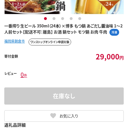
1
2
3
4
5
一番搾り 生ビール 350ml（24本）×博多 もつ鍋 あごだし醤油味 1～2
人前セット【配送不可：離島】 お酒 鍋セット モツ鍋 お肉 牛肉
冷凍
福岡県朝倉市
ワンストップオンライン申請対象
29,000
寄付金額
円
0
レビュー
件
在庫なし
お気に入り
返礼品詳細