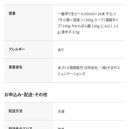
容量
一番搾り生ビール350ml×24本 牛もつ
（牛小腸＜国産＞）200g スープ（濃縮タイ
プ）100g ちゃんぽん麺 150g にんにく 2.5
g、唐辛子 0.5g
アレルギー
あり
事業者名
あさくら酒類販売 合同会社／(株)やまやコ
ミュニケーションズ
お申込み・配送・その他
配送方法
冷凍
配送外のエリア