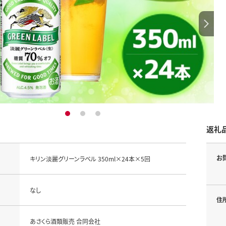
1
2
3
返礼
お
キリン淡麗グリーンラベル 350ml×24本×5回
なし
住
あさくら酒類販売 合同会社