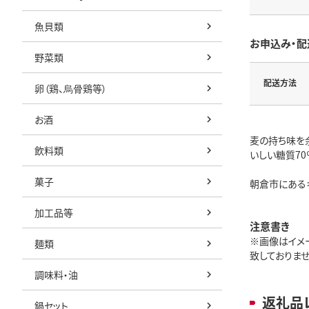
魚貝類
お申込み・配
野菜類
配送方法
卵（鶏、烏骨鶏等）
お酒
麦の持ち味を
飲料類
いしい糖質70
菓子
朝倉市にある
加工品等
注意書き
※画像はイメ
麺類
致しておりません
調味料・油
返礼品
鍋セット