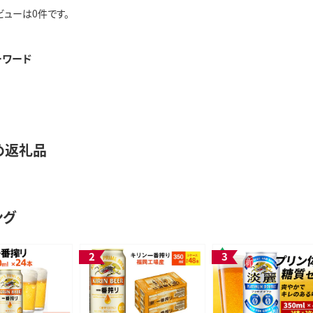
ビューは0件です。
ーワード
め返礼品
ング