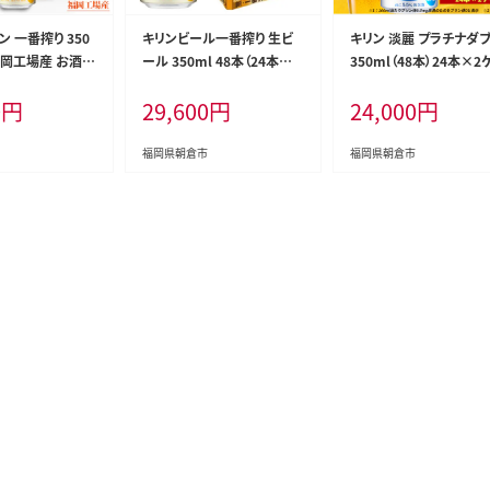
ン 一番搾り 350
キリンビール一番搾り 生ビ
キリン 淡麗 プラチナダ
 福岡工場産 お酒
ール 350ml 48本（24本×2
350ml（48本）24本×2
ル 送料無料 生ビ
ケース）福岡工場産 お酒 ア
ス プリン体0×糖質0 福
0
円
29,600
円
24,000
円
 内祝い ケース
ルコール飲料 48本入り キリ
場産 ビール キリンビール
 麦100％ すみ
ン一番搾り 1週間以内 発送
酒 アルコール 酵母 抑制
い
酵制御技術 飲みごたえ 
福岡県朝倉市
福岡県朝倉市
キレ ビール工場 ギフト 
品