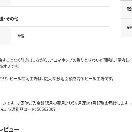
電
送・その他
受
常温
余すことなく引き出しながら、アロマホップの香りと味わいが調和し「清々しく
％オフです。
キリンビール福岡工場は、広大な敷地面積を誇るビール工場です。
ージです。 ※寄附ご入金確認月の翌月より5ヶ月連続（月1回）お届けします。
。 ※返礼品コード: 56562307
レビュー