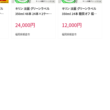
ブル
キリン 淡麗 グリーンラベル
キリン 淡麗 グリーンラベル
ケー
350ml 48本 24本×2ケース
350ml 24本 糖質オフ 福岡
岡工
糖質オフ 福岡工場産 お酒
工場産 お酒 ビール キリンビ
24,000
円
12,000
円
 お
ビール キリンビール 発泡酒
ール 発泡酒 送料無料 ギフ
 発
送料無料 ギフト 内祝い
ト 内祝い ケース
爽快
福岡県朝倉市
福岡県朝倉市
贈答