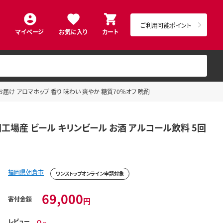
ご利用可能ポイント
マイページ
お気に入り
カート
お届け アロマホップ 香り 味わい 爽やか 糖質70％オフ 晩酌
福岡工場産 ビール キリンビール お酒 アルコール飲料 5回
福岡県朝倉市
ワンストップオンライン申請対象
69,000
寄付金額
円
レビュー