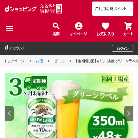
ご利用可能ポイント
検索
マイページ
お気に入り
カート
アカウント
ログイン
トップページ
お酒
ビール
【定期便3回】キリン 淡麗 グリーンラベル