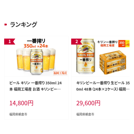
ランキング
ビール キリン 一番搾り 350ml 24
キリンビール一番搾り 生ビール 35
本 福岡工場産 お酒 キリンビール
0ml 48本（24本×2ケース）福岡工
送料無料 生ビール ギフト 内祝い
場産 お酒 アルコール飲料 48本入
14,800
円
29,600
円
ケース 一番搾り麦汁 麦100％ すみ
り キリン一番搾り 1週間以内 発送
きった味わい
福岡県朝倉市
福岡県朝倉市