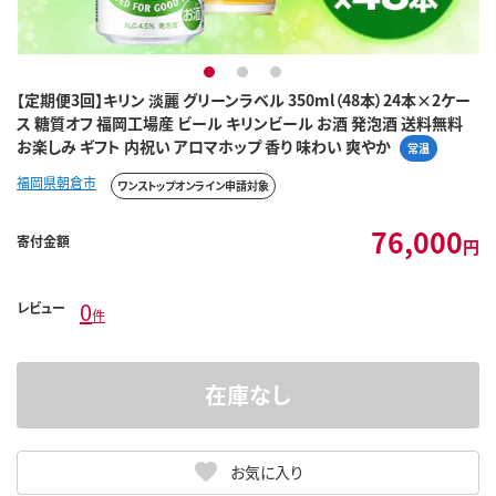
1
2
3
【定期便3回】キリン 淡麗 グリーンラベル 350ml（48本）24本×2ケー
ス 糖質オフ 福岡工場産 ビール キリンビール お酒 発泡酒 送料無料
お楽しみ ギフト 内祝い アロマホップ 香り 味わい 爽やか
常温
福岡県朝倉市
ワンストップオンライン申請対象
76,000
寄付金額
円
0
レビュー
件
在庫なし
お気に入り