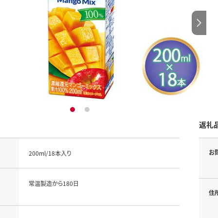
1
2
返礼
お
200ml/18本入り
常温製造から180日
住