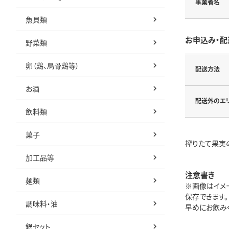
事業者名
魚貝類
お申込み・配
野菜類
卵（鶏、烏骨鶏等）
配送方法
お酒
配送外のエ
飲料類
菓子
搾りたて果実の
加工品等
注意書き
麺類
※画像はイメ
保存できます
調味料・油
早めにお飲みく
鍋セット