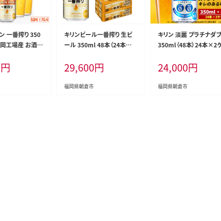
ン 一番搾り 350
キリンビール一番搾り 生ビ
キリン 淡麗 プラチナダ
 福岡工場産 お酒
ール 350ml 48本（24本×2
350ml（48本）24本×2
ル 送料無料 生ビ
ケース）福岡工場産 お酒 ア
ス プリン体0×糖質0 福
0
円
29,600
円
24,000
円
 内祝い ケース
ルコール飲料 48本入り キリ
場産 ビール キリンビール
 麦100％ すみ
ン一番搾り 1週間以内 発送
酒 アルコール 酵母 抑制
い
酵制御技術 飲みごたえ 
福岡県朝倉市
福岡県朝倉市
キレ ビール工場 ギフト 
品