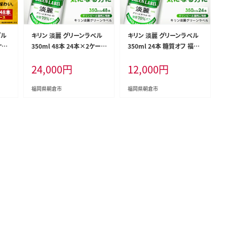
ブル
キリン 淡麗 グリーンラベル
キリン 淡麗 グリーンラベル
ケー
350ml 48本 24本×2ケース
350ml 24本 糖質オフ 福岡
岡工
糖質オフ 福岡工場産 お酒
工場産 お酒 ビール キリンビ
24,000
円
12,000
円
 お
ビール キリンビール 発泡酒
ール 発泡酒 送料無料 ギフ
 発
送料無料 ギフト 内祝い
ト 内祝い ケース
爽快
福岡県朝倉市
福岡県朝倉市
贈答