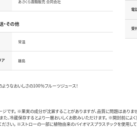
あさくら酒類販売 合同会社
電
送・その他
受
常温
リア
離島
ようなおいしさの100％フルーツジュース！
ージです。 ※果実の成分が沈澱することがありますが、品質に問題はありま
。また、冷蔵保存するとより一層おいしくお飲みいただけます。 ※開封前によ
ださい。 ※ストローの一部に植物由来のバイオマスプラスチックを使用しています