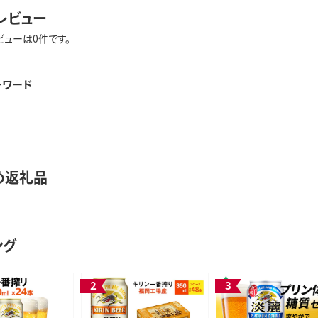
レビュー
ビューは0件です。
ーワード
め返礼品
ング