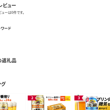
レビュー
ビューは0件です。
ーワード
め返礼品
ング