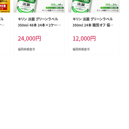
ブル
キリン 淡麗 グリーンラベル
キリン 淡麗 グリーンラベル
ケー
350ml 48本 24本×2ケース
350ml 24本 糖質オフ 福岡
岡工
糖質オフ 福岡工場産 お酒
工場産 お酒 ビール キリンビ
24,000
円
12,000
円
 お
ビール キリンビール 発泡酒
ール 発泡酒 送料無料 ギフ
 発
送料無料 ギフト 内祝い
ト 内祝い ケース
爽快
福岡県朝倉市
福岡県朝倉市
贈答