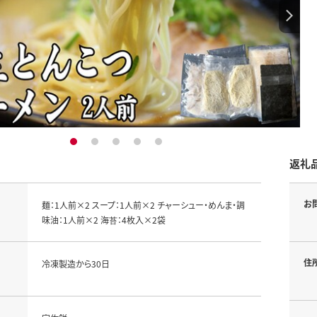
1
2
3
4
5
返礼
お
麺：1人前×2 スープ：1人前×2 チャーシュー・めんま・調
味油：1人前×2 海苔：4枚入×2袋
住
冷凍製造から30日