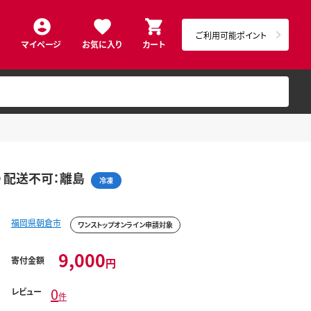
ご利用可能ポイント
マイページ
お気に入り
カート
つ 配送不可：離島
冷凍
福岡県朝倉市
ワンストップオンライン申請対象
9,000
寄付金額
円
0
レビュー
件