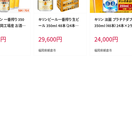
ン 一番搾り 350
キリンビール一番搾り 生ビ
キリン 淡麗 プラチナダ
 福岡工場産 お酒
ール 350ml 48本（24本×2
350ml（48本）24本×2
ル 送料無料 生ビ
ケース）福岡工場産 お酒 ア
ス プリン体0×糖質0 福
0
円
29,600
円
24,000
円
 内祝い ケース
ルコール飲料 48本入り キリ
場産 ビール キリンビール
 麦100％ すみ
ン一番搾り 1週間以内 発送
酒 アルコール 酵母 抑制
い
酵制御技術 飲みごたえ 
福岡県朝倉市
福岡県朝倉市
キレ ビール工場 ギフト 
品