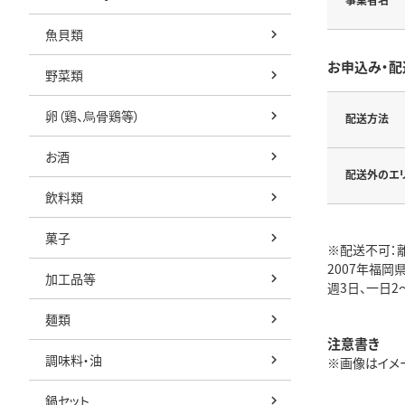
魚貝類
お申込み・配
野菜類
卵（鶏、烏骨鶏等）
配送方法
お酒
配送外のエ
飲料類
菓子
※配送不可：
2007年福岡
加工品等
週3日、一日
麺類
注意書き
調味料・油
※画像はイメー
鍋セット