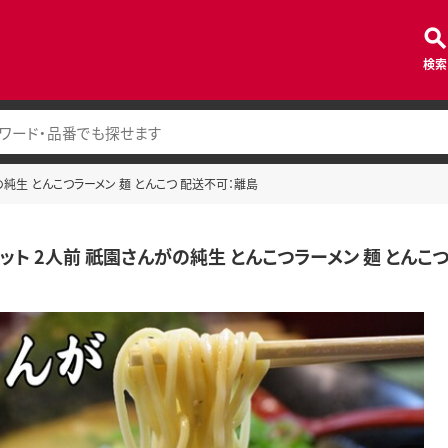
検索
の純生 とんこつラーメン 麺 とんこつ 配送不可：離島
セット 2人前 祇園さんがの純生 とんこつラーメン 麺 とんこ