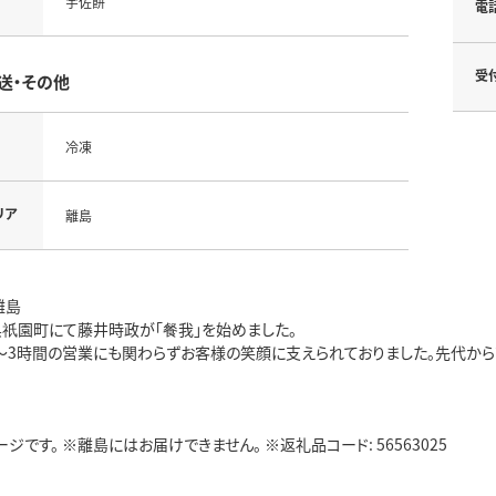
宇佐餅
電
受
送・その他
冷凍
リア
離島
離島
県祇園町にて藤井時政が「餐我」を始めました。
2～3時間の営業にも関わらずお客様の笑顔に支えられておりました。先代か
ジです。 ※離島にはお届けできません。 ※返礼品コード: 56563025