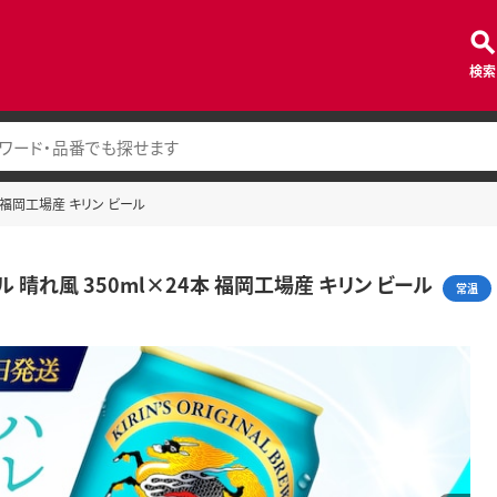
検索
本 福岡工場産 キリン ビール
 晴れ風 350ml×24本 福岡工場産 キリン ビール
常温