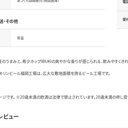
あさくら酒類販売（両国倉庫）
電
受
送・その他
常温
麦のうまみと、希少ホップIBUKIの爽やかな香りが感じられる、飲みやすくき
キリンビール福岡工場は、広大な敷地面積を誇るビール工場です。
ジです。 ※20歳未満の飲酒は法律で禁止されています。20歳未満の申し受けは致
レビュー