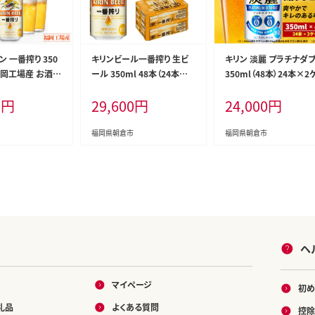
ン 一番搾り 350
キリンビール一番搾り 生ビ
キリン 淡麗 プラチナダ
 福岡工場産 お酒
ール 350ml 48本（24本×2
350ml（48本）24本×2
ル 送料無料 生ビ
ケース）福岡工場産 お酒 ア
ス プリン体0×糖質0 福
0
円
29,600
円
24,000
円
 内祝い ケース
ルコール飲料 48本入り キリ
場産 ビール キリンビール
 麦100％ すみ
ン一番搾り 1週間以内 発送
酒 アルコール 酵母 抑制
い
酵制御技術 飲みごたえ 
福岡県朝倉市
福岡県朝倉市
キレ ビール工場 ギフト 
品
ヘ
マイページ
初め
礼品
よくある質問
控除