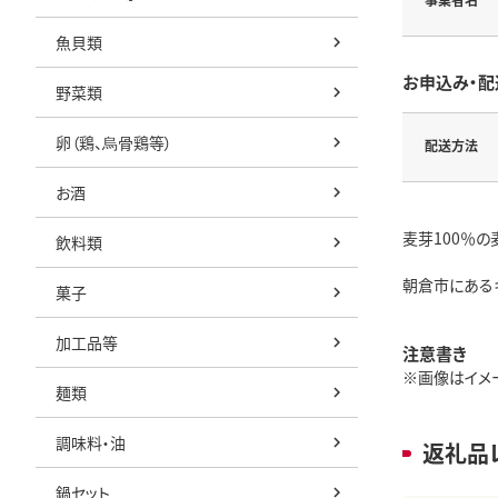
魚貝類
お申込み・配
野菜類
卵（鶏、烏骨鶏等）
配送方法
お酒
麦芽100％の
飲料類
朝倉市にある
菓子
加工品等
注意書き
※画像はイメー
麺類
調味料・油
返礼品
鍋セット