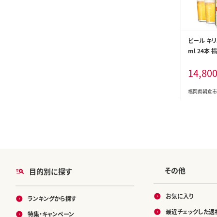
ビール キリ
ml 24本
キリンビー
14,80
ール ギフト
一番搾り麦汁
きった味わ
福岡県朝倉市
その他
目的別に探す
お気に入り
ランキングから探す
最近チェックした返
特集・キャンペーン