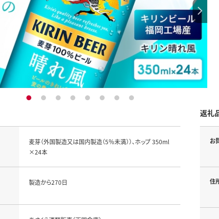
1
2
3
4
5
6
7
8
返礼
お
麦芽（外国製造又は国内製造（5％未満））、ホップ 350ml
×24本
住
製造から270日