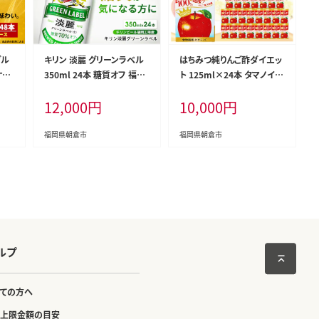
ブル
キリン 淡麗 グリーンラベル
はちみつ純りんご酢ダイエッ
ケー
350ml 24本 糖質オフ 福岡
ト 125ml×24本 タマノイ酢
岡工
工場産 お酒 ビール キリンビ
はちみつ ハチミツ りんご リ
12,000
円
10,000
円
 お
ール 発泡酒 送料無料 ギフ
ンゴ 果汁 酢ドリンク 酢 ドリ
 発
ト 内祝い ケース
ンク 福岡 朝倉市
爽快
福岡県朝倉市
福岡県朝倉市
贈答
ルプ
ての方へ
上限金額の目安