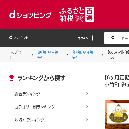
アカウント
ログイン
トップペー
卵（鶏、烏骨鶏
卵（鶏、烏骨鶏
【6ヶ月定期便
ジ
等）
等）
mo6---
【6ヶ月定
ランキングから探す
小竹町 卵 
総合ランキング
カテゴリー別ランキング
地域別ランキング