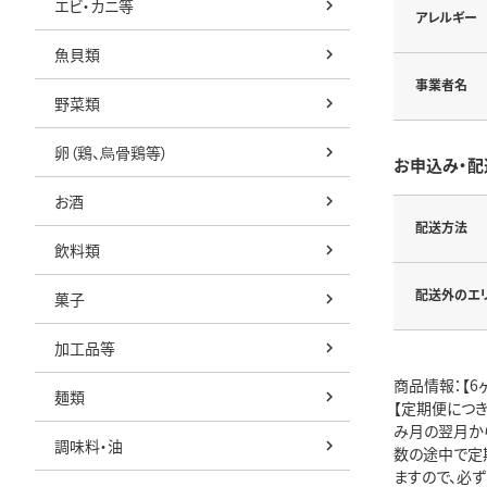
エビ・カニ等
アレルギー
魚貝類
事業者名
野菜類
卵（鶏、烏骨鶏等）
お申込み・配
お酒
配送方法
飲料類
配送外のエ
菓子
加工品等
商品情報：【6
麺類
【定期便につ
み月の翌月か
調味料・油
数の途中で定
ますので、必ず