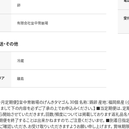
電
卵
受
有限会社畠中育雛場
送・その他
冷蔵
リア
離島
ヶ月定期便】畠中育雛場のげんきタマゴん 30個 名称：鶏卵 産地：福岡県産（小
きまして下の内容を必ずご了承の上でお申込みください。】 ■当定期便は、定
ら開始させていただきます。回数/頻度については掲載しております返礼品名
期便を終了することは出来かねますので、ご注意くださいませ。 ■到着日指
ご確認いただき、お受け取りいただきますようお願い申し上げます。 賞味期限