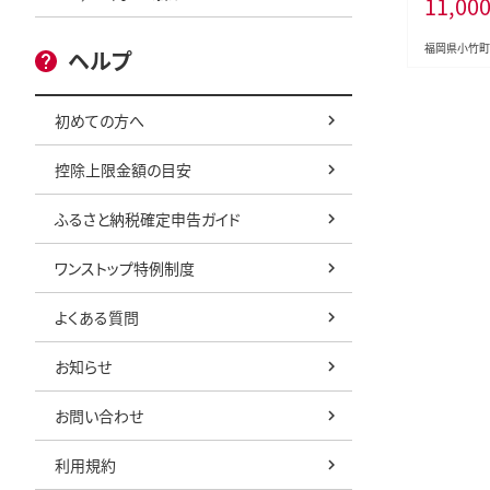
11,00
akano 
町 お食事券--
et_30d_22
福岡県小竹町
ヘルプ
初めての方へ
控除上限金額の目安
ふるさと納税確定申告ガイド
ワンストップ特例制度
よくある質問
お知らせ
お問い合わせ
利用規約