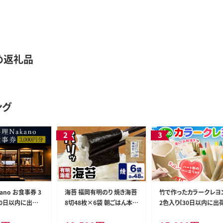
め返礼品
ング
ano お食事券 3
海苔 福岡有明のり 焼き海苔
竹で作ったカラークレヨン
30日以内に出荷
8切48枚×6袋 朝ごはん本舗
2色入り《30日以内に出
除く)》 お料理N
《90日以内に出荷予定(土日
定(土日祝除く)》 福岡