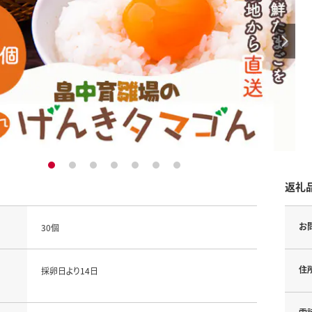
1
2
3
4
5
6
7
返礼
お
30個
住
採卵日より14日