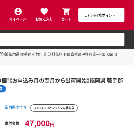
ご利用可能ポイント
マイページ
お気に入り
カート
》福岡県 鞍手郡 小竹町 卵 送料無料 有限会社畠中育雛場---ktk_chn_3_
80個！《お申込み月の翌月から出荷開始》福岡県 鞍手郡
蔵
福岡県小竹町
ワンストップオンライン申請対象
47,000
寄付金額
円