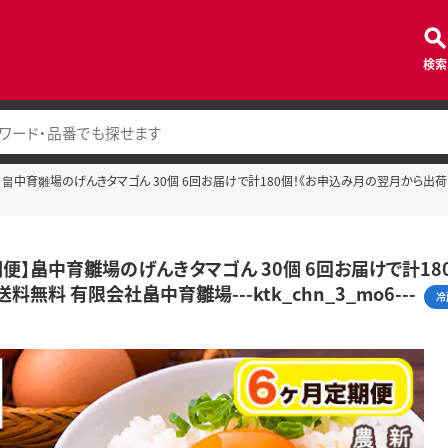
検索
】畠中育雛場のげんきタマゴん 30個 6回お届けで計180個！《お申込み月の翌月から出荷開始
期便】畠中育雛場のげんきタマゴん 30個 6回お届けで計1
送料無料 有限会社畠中育雛場---ktk_chn_3_mo6---
冷