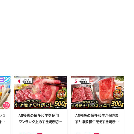
 1
A5等級の博多和牛を使用
A5等級の博多和牛が届きま
荷予
ワンランク上のすき焼き切り
す！ 博多和牛モモすき焼きし
県小竹
落とし500g《30日以内に出
ゃぶしゃぶ用300g《30日以