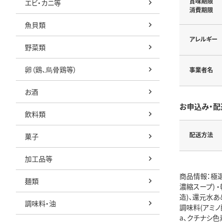
賞味期限
エビ・カニ等
消費期限
魚貝類
アレルギー
野菜類
卵（鶏、烏骨鶏等）
事業者名
お酒
お申込み・配
飲料類
配送方法
菓子
加工品等
商品情報：極選
麺類
濃縮スープ) ・
造)、還元水あ
調味料・油
調味料(アミノ
a、クチナシ色