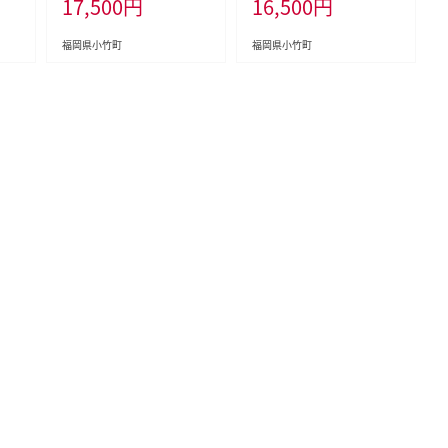
17,500
円
16,500
円
房
荷予定(土日祝除く)》博多和
内に出荷予定(土日祝除く)》
文房
牛 小竹町 肉の筑前屋 牛肉
博多和牛 小竹町 肉の筑前
-sc
切り落とし すき焼き---sc_fck
屋 牛肉 モモ しゃぶしゃぶ---
福岡県小竹町
福岡県小竹町
500
z5hwjsk_30d_22_17500_
sc_fckz5hwmss_30d_22_
500g---
16500_300g---