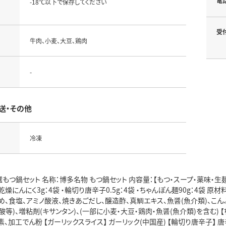
電
-18℃以下で保存してください
受
牛肉、小麦、大豆、鶏肉
-
送・その他
冷凍
もつ鍋セット 名称：博多名物 もつ鍋セット 内容量：【もつ・スープ・薬味・生麺セッ
乾燥にんにく3g：4袋 ・輪切り唐辛子0.5g：4袋 ・ちゃんぽん麺90g：4袋 原
め、食塩、アミノ酸液、焼きあごだし、醸造酢、真鯛エキス、魚醤(魚介類)、こん
酸等)、増粘剤(キサンタン)、(一部に小麦・大豆・鶏肉・魚醤(魚介類)を含む) 
素、加工でん粉 【ガーリックスライス】 ガーリック(中国産) 【輪切り唐辛子】 