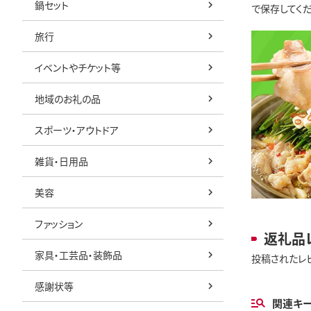
鍋セット
で保存してくだ
旅行
イベントやチケット等
地域のお礼の品
スポーツ・アウトドア
雑貨・日用品
美容
ファッション
返礼品
家具・工芸品・装飾品
投稿されたレ
感謝状等
関連キ