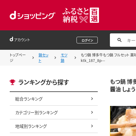
アカウント
ログイン
トップペー
鍋セッ
モツ
もつ鍋 博多牛もつ鍋 フルセット 薬味 
ジ
ト
鍋
ktk_187_8p---
もつ鍋 博多
ランキングから探す
醤油 しょう
総合ランキング
カテゴリー別ランキング
地域別ランキング