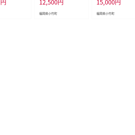
0
円
12,500
円
15,000
円
福岡県 鞍手郡 小竹
祝除く)》福岡県 鞍手郡 小竹
町 送料無料 青空実験工
-isc_onktick
町 小分け 焼き 有明海産 九
手作り 色鉛筆 クレパス 
_11000_3ii---
州---sc_anykn_90d_24_1
具 塗り絵 お絵描き 画材--
福岡県小竹町
福岡県小竹町
2500_48i---
_aozrtake_30d_23_1
0_1s---