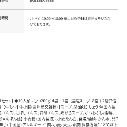
話番号
050-6865-6600
付時間
月～金：10:00～18:00 ※土日祝祭日はお休みをいただ
いております。
ト】 ◆10人前 ・もつ200g：4袋＋1袋 ・濃縮スープ：8袋＋2袋(7倍
材料：【牛もつ】 牛小腸(豪州産交雑種) 【スープ_醤油味】 しょうゆ(国内製
ぶエキス、にぼしエキス、酵母エキス、鶏がらスープ、かつおぶし/酒精、
【ちゃんぽん麺】 小麦粉（国内製造）、小麦たん白、食塩/酒精、かん水、具C
唐辛子(中国産) アレルギー：牛肉、小麦、大豆、鶏肉 保存方法：-18℃以下