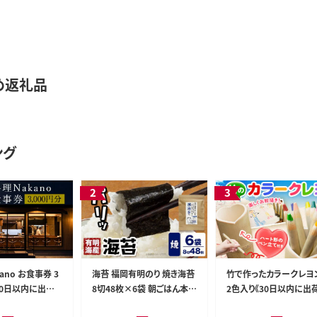
め返礼品
ング
ano お食事券 3
海苔 福岡有明のり 焼き海苔
竹で作ったカラークレヨン
30日以内に出荷
8切48枚×6袋 朝ごはん本舗
2色入り《30日以内に出
除く)》 お料理N
《90日以内に出荷予定(土日
定(土日祝除く)》 福岡