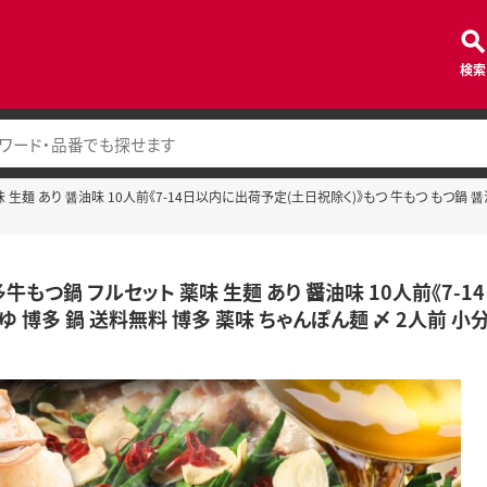
検索
生麺 あり 醤油味 10人前《7-14日以内に出荷予定(土日祝除く)》もつ 牛もつ もつ鍋 醤油 
牛もつ鍋 フルセット 薬味 生麺 あり 醤油味 10人前《7-
ゆ 博多 鍋 送料無料 博多 薬味 ちゃんぽん麺 〆 2人前 小分け---