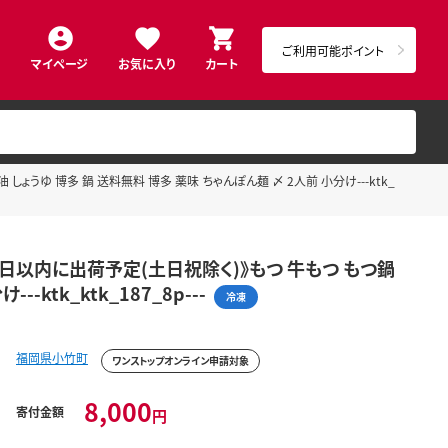
ご利用可能ポイント
マイページ
お気に入り
カート
しょうゆ 博多 鍋 送料無料 博多 薬味 ちゃんぽん麺 〆 2人前 小分け---ktk_
14日以内に出荷予定(土日祝除く)》もつ 牛もつ もつ鍋
ktk_ktk_187_8p---
冷凍
福岡県小竹町
ワンストップオンライン申請対象
8,000
寄付金額
円