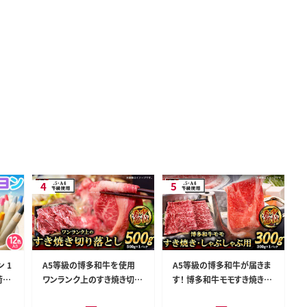
 1
A5等級の博多和牛を使用
A5等級の博多和牛が届きま
荷予
ワンランク上のすき焼き切り
す！ 博多和牛モモすき焼きし
県小竹
落とし500g《30日以内に出
ゃぶしゃぶ用300g《30日以