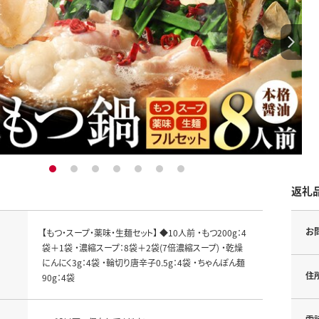
1
2
3
4
5
6
7
返礼
お
【もつ・スープ・薬味・生麺セット】 ◆10人前 ・もつ200g：4
袋＋1袋 ・濃縮スープ：8袋＋2袋(7倍濃縮スープ) ・乾燥
にんにく3g：4袋 ・輪切り唐辛子0.5g：4袋 ・ちゃんぽん麺
住
90g：4袋