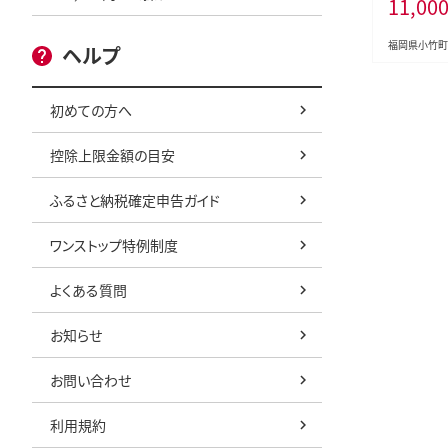
11,00
akano 
町 お食事券--
et_30d_22
福岡県小竹町
ヘルプ
初めての方へ
控除上限金額の目安
ふるさと納税確定申告ガイド
ワンストップ特例制度
よくある質問
お知らせ
お問い合わせ
利用規約