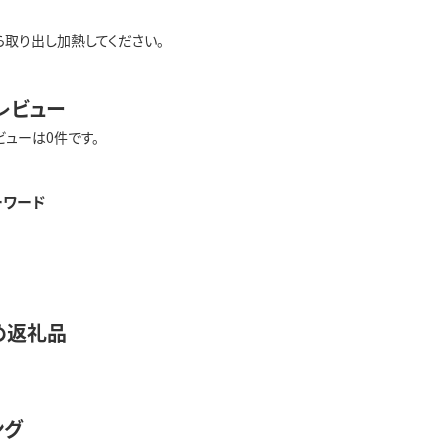
ら取り出し加熱してください。
レビュー
ビューは0件です。
ーワード
め返礼品
ング