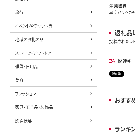
注意書き
旅行
真空パックか
イベントやチケット等
返礼品
地域のお礼の品
投稿されたレ
スポーツ・アウトドア
関連キ
雑貨・日用品
添田町
美容
ファッション
おすす
家具・工芸品・装飾品
感謝状等
ランキ