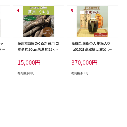
セッ
藤川椎茸園のくぬぎ 薪用 コ
高取焼 肩衝茶入 桐箱入り
房 翔
ボタ 約50cm未満 約25kg
[a0152] 高取焼 比古窯 【返
ふるさ
[a0136] 藤川椎茸園 【返礼
礼品】添田町 ふるさと納税
15,000
円
370,000
円
品】添田町 ふるさと納税
福岡県添田町
福岡県添田町