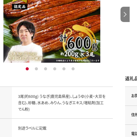
1
2
3
4
5
6
返礼
お
3尾(約600g) うなぎ(鹿児島県産)、しょうゆ(小麦・大豆を
含む)、砂糖、水あめ、みりん、うなぎエキス/増粘剤(加工
でん粉)
住
別途ラベルに記載
電