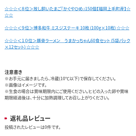
☆☆☆＜８位＞放し飼いたまご『かぐやひめ』150個【福岡上毛町産】☆
☆☆
☆☆☆＜９位＞博多和牛 ミスジステーキ 10枚（100g×10枚）☆☆☆
☆☆☆＜１０位＞豚骨ラーメン うまかっちゃん60食セット（5袋パック
×12セット）☆☆☆
注意書き
※お手元に届きましたら、冷蔵(10℃以下)で保存してください。
※画像はイメージです。
※生食の場合は賞味期限内にご使用ください。ヒビの入った卵や賞味
期限経過後は、十分に加熱調理してお召し上がりください。
返礼品レビュー
投稿されたレビューは0件です。