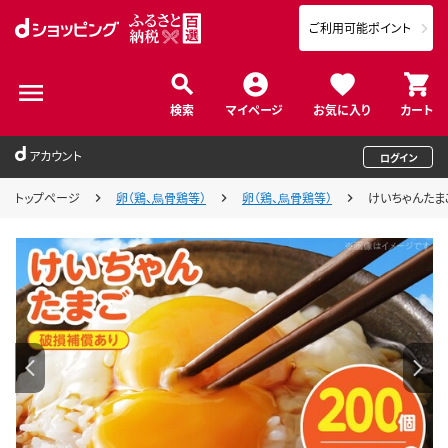
ご利用可能ポイント
検索
マイページ
お気に入り
カート
アカウント
ログイン
トップページ
卵（鶏、烏骨鶏等）
卵（鶏、烏骨鶏等）
けいちゃんたまご