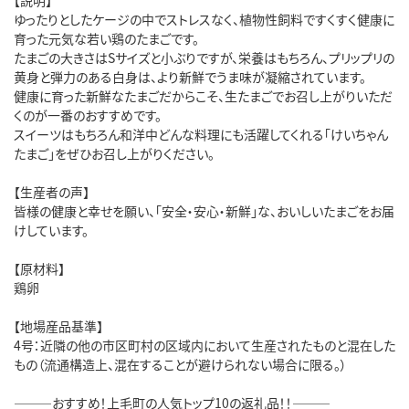
ゆったりとしたケージの中でストレスなく、植物性飼料ですくすく健康に
育った元気な若い鶏のたまごです。
たまごの大きさはSサイズと小ぶりですが、栄養はもちろん、プリップリの
黄身と弾力のある白身は、より新鮮でうま味が凝縮されています。
健康に育った新鮮なたまごだからこそ、生たまごでお召し上がりいただ
くのが一番のおすすめです。
スイーツはもちろん和洋中どんな料理にも活躍してくれる「けいちゃん
たまご」をぜひお召し上がりください。
【生産者の声】
皆様の健康と幸せを願い、「安全・安心・新鮮」な、おいしいたまごをお届
けしています。
【原材料】
鶏卵
【地場産品基準】
4号：近隣の他の市区町村の区域内において生産されたものと混在した
もの（流通構造上、混在することが避けられない場合に限る。）
―――おすすめ！上毛町の人気トップ10の返礼品！！―――