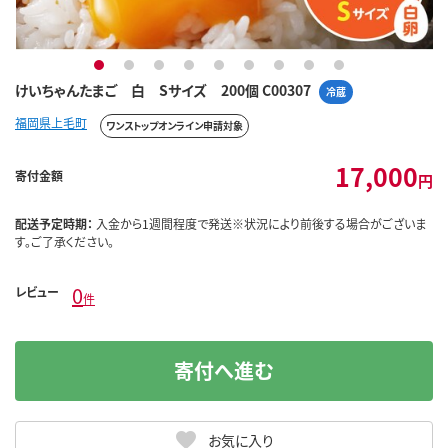
1
2
3
4
5
6
7
8
9
けいちゃんたまご 白 Sサイズ 200個 C00307
冷蔵
福岡県上毛町
ワンストップオンライン申請対象
17,000
寄付金額
円
配送予定時期：
入金から1週間程度で発送※状況により前後する場合がございま
す。ご了承ください。
0
レビュー
件
寄付へ進む
お気に入り