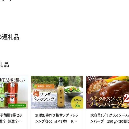
め返礼品
礼品
子胡椒3種セッ
無添加手作り 梅サラダドレッ
大容量！デミグラスソース
激辛・超激辛）
シング（200ml×3本） K02
ンバーグ 150ｇ×20個
402
ト 【数量限定】K04404