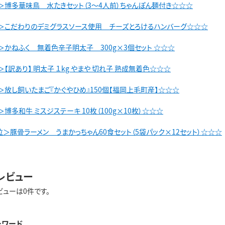
＞博多華味鳥 水たきセット（3～4人前）ちゃんぽん麺付き☆☆☆
＞こだわりのデミグラスソース使用 チーズとろけるハンバーグ☆☆☆
＞かねふく 無着色辛子明太子 300g×3個セット ☆☆☆
【訳あり】 明太子 １kg やまや 切れ子 熟成無着色☆☆☆
＞放し飼いたまご『かぐやひめ』150個【福岡上毛町産】☆☆☆
博多和牛 ミスジステーキ 10枚（100g×10枚）☆☆☆
＞豚骨ラーメン うまかっちゃん60食セット（5袋パック×12セット）☆☆☆
レビュー
ビューは0件です。
ーワード