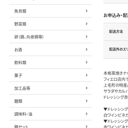
魚貝類
お申込み・配
野菜類
配送方法
卵（鶏、烏骨鶏等）
お酒
配送外のエ
飲料類
本格窯焼きナポ
菓子
フィエロ店内
上毛町の特産
加工品等
サラダやカル
ドレッシング
麺類
▼ドレッシング
調味料・油
白ワインビネ
▼ドレッシング
鍋セット
赤ワインビネ