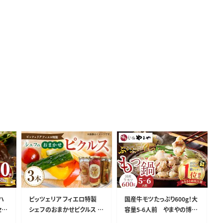
ハ
ピッツェリア フィエロ特製
国産牛モツたっぷり600g！大
セッ
シェフのおまかせピクルス 3
容量5-6人前 やまやの博多
本 K05606
もつ鍋セット TY2802