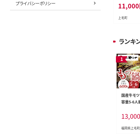
プライバシーポリシー
11,000
上毛町
ランキ
国産牛モツた
容量5-6人
もつ鍋セット 
13,00
福岡県上毛町