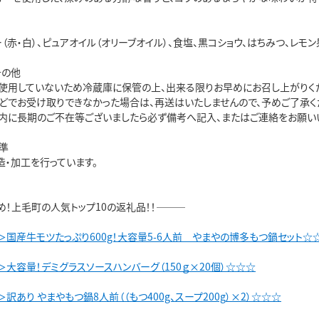
（赤・白）、ピュアオイル（オリーブオイル）、食塩、黒コショウ、はちみつ、レモ
その他
使用していないため冷蔵庫に保管の上、出来る限りお早めにお召し上がりく
どでお受け取りできなかった場合は、再送はいたしませんので、予めご了承く
内に長期のご不在等ございましたら必ず備考へ記入、またはご連絡をお願いい
準
造・加工を行っています。
め！上毛町の人気トップ10の返礼品！！―――
＞国産牛モツたっぷり600g！大容量5-6人前 やまやの博多もつ鍋セット☆
大容量！デミグラスソースハンバーグ（150ｇ×20個）☆☆☆
訳あり やまやもつ鍋8人前（（もつ400g、スープ200g）×2）☆☆☆