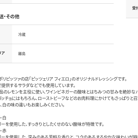
受
送・その他
冷蔵
リア
離島
リピッツァの店「ピッツェリア フィエロ」のオリジナルドレッシングです。
で提供するサラダなどでも使用しています。
品のレモンを主役に使い、ワインビネガーの酸味とはちみつの甘みを絶妙なバ
パッチョにはもちろん、ローストビーフなどのお肉料理にかけてもさっぱりと召
赤、白の味の違いもお楽しみください。
・白
ガーを使用した、すっきりとしたくせのない酸味が特徴です。
・赤
ガーを使用した、深みのある芳醇な香りと、コクのあるまろやかな味わいが特