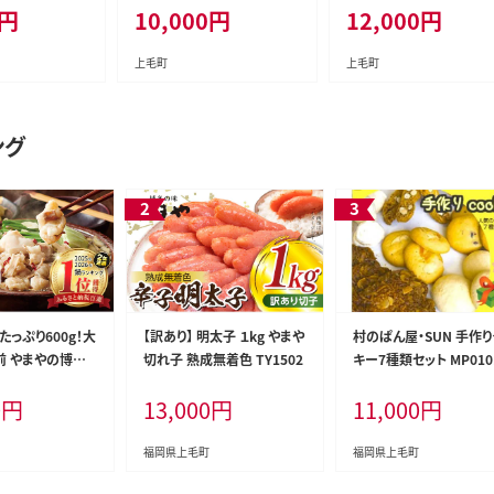
円
10,000
円
12,000
円
上毛町
上毛町
ング
っぷり600g！大
【訳あり】 明太子 １kg やまや
村のぱん屋・SUN 手作り
前 やまやの博多
切れ子 熟成無着色 TY1502
キー7種類セット MP010
TY2802
0
円
13,000
円
11,000
円
福岡県上毛町
福岡県上毛町