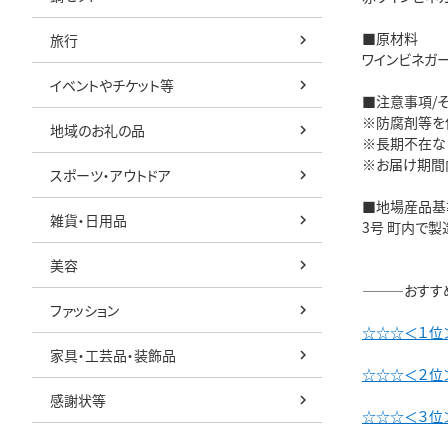
■原材料
旅行
ワインビネガー
イベントやチケット等
■注意事項/
※防腐剤等を
地域のお礼の品
※長期不在な
※お届け期間
スポーツ・アウトドア
■地場産品基
雑貨・日用品
3号 町内で製
美容
―――おすす
ファッション
☆☆☆＜１位
家具・工芸品・装飾品
☆☆☆＜２位＞
感謝状等
☆☆☆＜３位＞