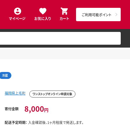
ご利用可能ポイント
マイページ
お気に入り
カート
冷蔵
福岡県上毛町
ワンストップオンライン申請対象
8,000
寄付金額
円
配送予定時期：
入金確認後、1ヶ月程度で発送します。