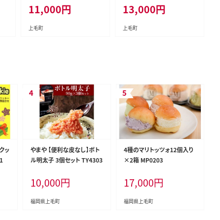
11,000
円
13,000
円
上毛町
上毛町
クッ
やまや 【便利な皮なし】ボト
4種のマリトッツォ12個入り
1
ル明太子 3個セット TY4303
×2箱 MP0203
10,000
円
17,000
円
福岡県上毛町
福岡県上毛町