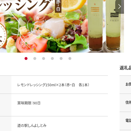
1
2
3
4
5
6
返礼
お
レモンドレッシング150ml×2本（赤・白 各1本）
住
賞味期限：90日
電
道の駅しんよしとみ