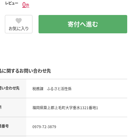
0
レビュー
件
寄付へ進む
お気に入り
品に関するお問い合わせ先
問い合わせ先
税務課 ふるさと活性係
所
福岡県築上郡上毛町大字垂水1321番地1
話番号
0979-72-3879