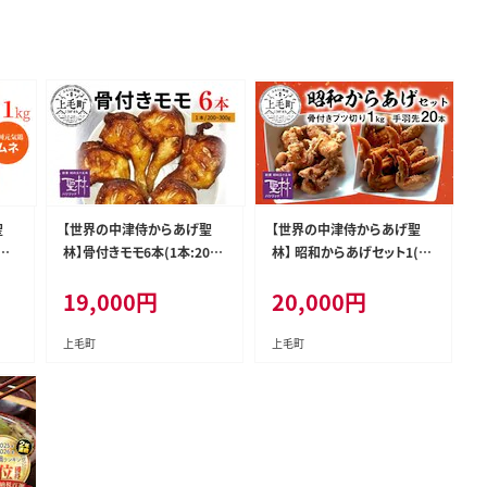
聖
【世界の中津侍からあげ聖
【世界の中津侍からあげ聖
超
林】骨付きモモ6本(1本:200
林】 昭和からあげセット1(骨
05
～300g) KH1701
付きブツ切り:1kg、手羽先:2
19,000
円
20,000
円
0本) KH2101
上毛町
上毛町