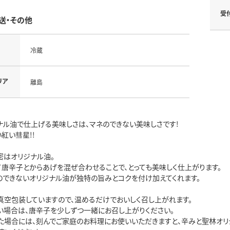
受
送・その他
冷蔵
リア
離島
ナル油で仕上げる美味しさは、マネのできない美味しさです!
紅い彗星!!
密はオリジナル油。
て唐辛子とからあげを混ぜ合わせることで、とっても美味しく仕上がります。
のできないオリジナル油が独特の旨みとコクを付け加えてくれます。
真空包装していますので、温めるだけでおいしく召し上がれます。
い場合は、唐辛子を少しずつ一緒にお召し上がりください。
た場合には、刻んでご家庭のお料理にお使いいただきますと、辛みと聖林オリジ