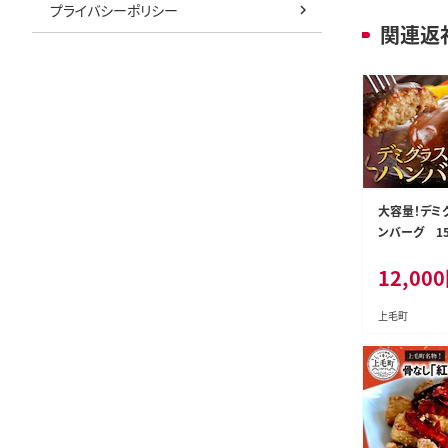
プライバシーポリシー
関連返
大容量！デミ
ンバーグ 15
ト 【数量限定】
12,000
上毛町