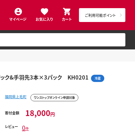
ご利用可能ポイント
マイページ
お気に入り
カート
ック&手羽先3本×3パック KH0201
冷蔵
福岡県上毛町
ワンストップオンライン申請対象
18,000
寄付金額
円
0
レビュー
件