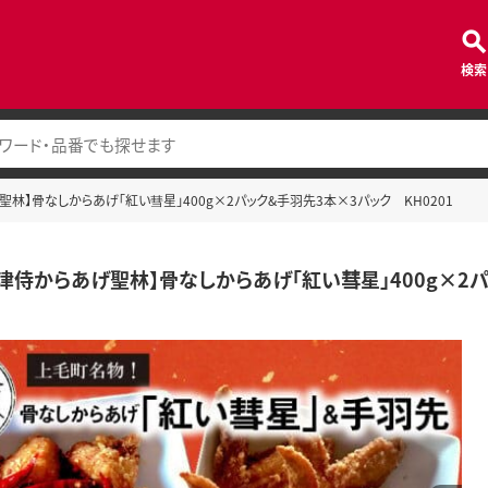
検索
林】骨なしからあげ「紅い彗星」400g×2パック&手羽先3本×3パック KH0201
津侍からあげ聖林】骨なしからあげ「紅い彗星」400g×2パ