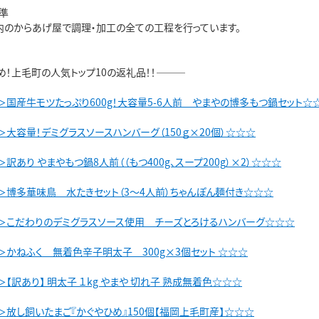
準
内のからあげ屋で調理・加工の全ての工程を行っています。
め！上毛町の人気トップ10の返礼品！！―――
＞国産牛モツたっぷり600g！大容量5-6人前 やまやの博多もつ鍋セット☆
大容量！デミグラスソースハンバーグ（150ｇ×20個）☆☆☆
訳あり やまやもつ鍋8人前（（もつ400g、スープ200g）×2）☆☆☆
＞博多華味鳥 水たきセット（3～4人前）ちゃんぽん麺付き☆☆☆
＞こだわりのデミグラスソース使用 チーズとろけるハンバーグ☆☆☆
＞かねふく 無着色辛子明太子 300g×3個セット ☆☆☆
【訳あり】 明太子 １kg やまや 切れ子 熟成無着色☆☆☆
＞放し飼いたまご『かぐやひめ』150個【福岡上毛町産】☆☆☆