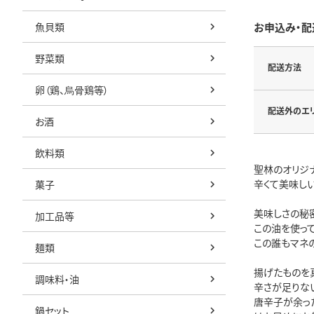
魚貝類
お申込み・配
野菜類
配送方法
卵（鶏、烏骨鶏等）
配送外のエ
お酒
飲料類
聖林のオリジ
辛くて美味しい
菓子
美味しさの秘
加工品等
この油を使っ
この誰もマネ
麺類
揚げたものを
調味料・油
辛さが足りな
唐辛子が余っ
鍋セット