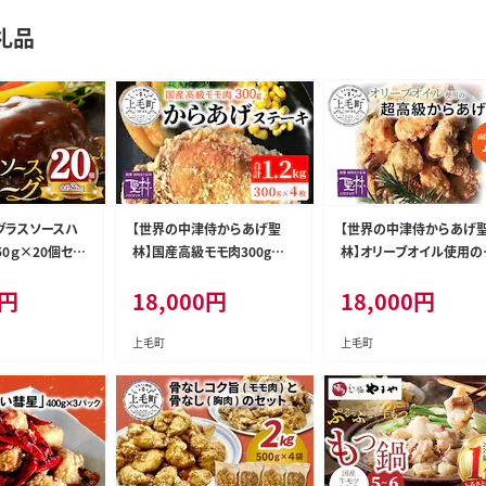
礼品
グラスソースハ
【世界の中津侍からあげ聖
【世界の中津侍からあげ
0ｇ×20個セッ
林】国産高級モモ肉300gを
林】オリーブオイル使用の
K04404
揚げて作るからあげステーキ
高級からあげ(1kg) KH
円
18,000
円
18,000
円
4枚 KH0101
01
上毛町
上毛町