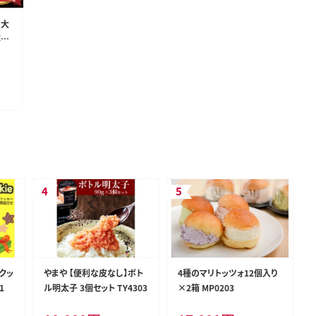
！大
博多
クッ
やまや 【便利な皮なし】ボト
4種のマリトッツォ12個入り
1
ル明太子 3個セット TY4303
×2箱 MP0203