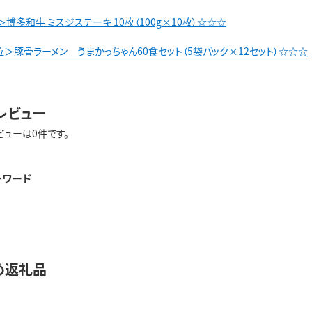
博多和牛 ミスジステーキ 10枚（100g×10枚）☆☆☆
＞豚骨ラーメン うまかっちゃん60食セット（5袋パック×12セット）☆☆☆
レビュー
ビューは0件です。
ーワード
め返礼品