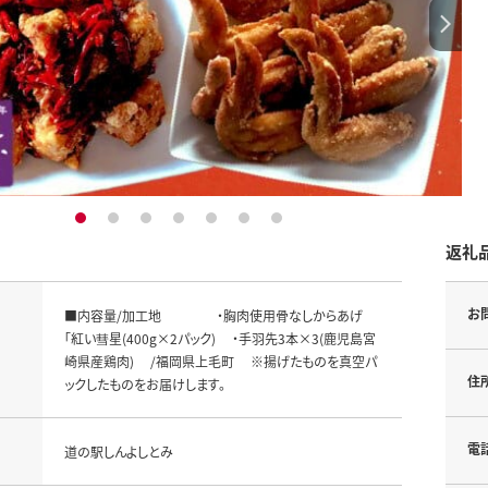
1
2
3
4
5
6
7
返礼
お
■内容量/加工地 ・胸肉使用骨なしからあげ
「紅い彗星(400g×2パック) ・手羽先3本×3(鹿児島宮
崎県産鶏肉) /福岡県上毛町 ※揚げたものを真空パ
住
ックしたものをお届けします。
電
道の駅しんよしとみ