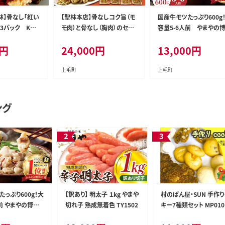
林】骨なし「紅い
【聖林本店】骨なしコク旨（モ
国産牛モツたっぷり600g
×3パック KH3
モ肉）と骨なし（胸肉）のセッ
容量5-6人前 やまやの
ト KH4604
もつ鍋セット TY2802
円
24,000
円
13,000
円
上毛町
上毛町
ング
っぷり600g！大
【訳あり】 明太子 １kg やまや
村のぱん屋・SUN 手作り
前 やまやの博多
切れ子 熟成無着色 TY1502
キー7種類セット MP010
TY2802