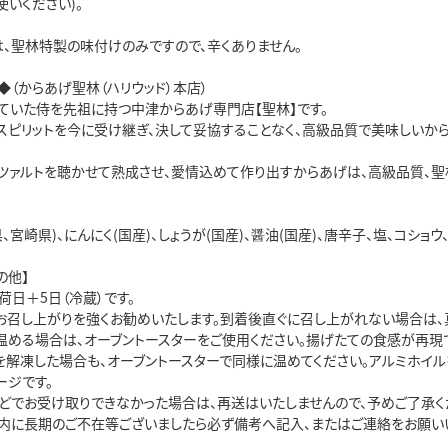
いください)。
は、聖林特製の味付けのみですので、辛くありません。
（からあげ聖林（ハリウッド）本店）
ていた侍を先祖に持つ中津からあげ専門店【聖林】です。
スピリットを今に受け継ぎ、決して妥協することなく、高級品質で美味しいか
ツァルトを聴かせて熟成させ、愛情込めて作り出すからあげは、高級品質、聖林
、宮崎県)、にんにく(国産)、しょうが(国産)、醤油(国産)、唐辛子、塩、コショ
の他】
日＋5日（冷蔵）です。
お召し上がりを強くお勧めいたします。到着後直ぐに召し上がれない場合は、
温める場合は、オーブントースターをご使用ください。揚げたての食感が再現
を解凍した場合も、オーブントースターで同様に温めてください。アルミホイル
ージです。
どでお受け取りできなかった場合は、再送はいたしませんので、予めご了承く
内に長期のご不在等ございましたら必ず備考へ記入、またはご連絡をお願いい