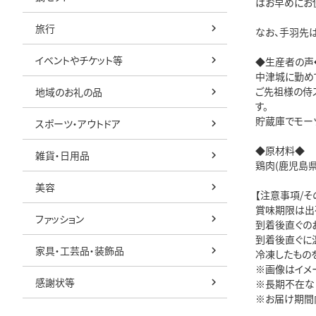
はお早めにお使
旅行
なお、手羽先
イベントやチケット等
◆生産者の声◆
中津城に勤め
ご先祖様の侍
地域のお礼の品
す。
貯蔵庫でモー
スポーツ・アウトドア
◆原材料◆
雑貨・日用品
鶏肉(鹿児島県
美容
【注意事項/そ
賞味期限は出荷
ファッション
到着後直ぐの
到着後直ぐに
家具・工芸品・装飾品
冷凍したもの
※画像はイメ
感謝状等
※長期不在な
※お届け期間