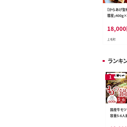
【からあげ聖
彗星」400g
802
18,000
上毛町
ランキ
国産牛モツた
容量5-6人
もつ鍋セット 