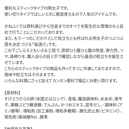
便利なスティックタイプの明太子です。
使い切りタイプでほしいときに都度使えるので人気のアイテムです。
かねふくでは原料選びから包装までのすべてを衛生的な管理のもと自
社で行うことにこだわっております。
また、もう一つのこだわりとして粒立ちとも呼ばれる明太子のつぶつぶ
感を決定づける「塩漬け」です。
この下ごしらえともいえる工程で、原卵ひと腹ひと腹の熟度、弾力性、ツ
ヤ、身締りを、職人自らの目と手で確認しながら最高の粒立ちを誕生さ
せています。
こちらのスティックタイプの商品も作ってすぐに冷凍しておりますので、
風味や粒立ちはそのままです。
いろんな料理にさっと加えてカンタン便利で幅広くお使い頂けます。
【原材料】
すけとうだらの卵（米国又はロシア）、食塩、醸造調味料、水あめ、唐辛
子、果糖ぶどう糖液糖、でんぷん、かつおエキス、昆布だし／調味料（ア
ミノ酸等）、増粘剤（加工澱粉、増粘多糖類）、酸化防止剤（ビタミンC）、
発色剤（亜硝酸Na）、酵素
【地場産品基準】