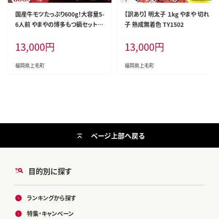
国産牛モツたっぷり600g！大容量5-
【訳あり】 明太子 １kg やまや 切れ
6人前 やまやの博多もつ鍋セット T
子 熟成無着色 TY1502
Y2802
13,000
円
13,000
円
福岡県上毛町
福岡県上毛町
ページ上部へ戻る
目的別に探す
ランキングから探す
特集・キャンペーン