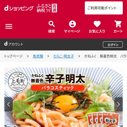
ご利用可能ポイント
検索
マイページ
お気に入り
カート
アカウント
ログイン
トップページ
魚貝類
たらこ・明太子
かねふく 無着色明太 バラコ