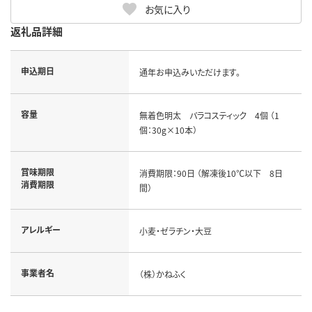
お気に入り
返礼品詳細
申込期日
通年お申込みいただけます。
容量
無着色明太 バラコスティック 4個 （1
個：30g×10本）
賞味期限
消費期限：90日 （解凍後10℃以下 8日
消費期限
間）
アレルギー
小麦・ゼラチン・大豆
事業者名
（株）かねふく