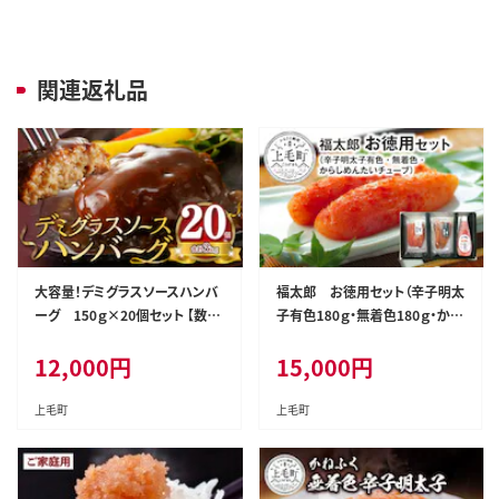
関連返礼品
大容量！デミグラスソースハンバ
福太郎 お徳用セット（辛子明太
ーグ 150ｇ×20個セット 【数量
子有色180ｇ・無着色180ｇ・から
限定】K04404
しめんたいチューブ300ｇ） KF
12,000
円
15,000
円
0202
上毛町
上毛町