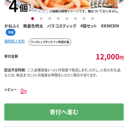
1
2
3
4
5
6
7
8
かねふく 無着色明太 バラコスティック 4個セット KKN0304
冷凍
福岡県上毛町
ワンストップオンライン申請対象
12,000
寄付金額
円
配送予定時期：
ご入金確認後1～2ヶ月程度で発送します。ただし、人気のお礼品
などは、発送までに3ヶ月程度お時間をいただく場合があります。
0
レビュー
件
寄付へ進む