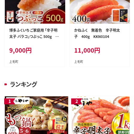
博多ふくいち ご家庭用 「辛子明
かねふく 無着色 辛子明太
太子 バラコ」つぶっこ 500g K
子 400g KKN0104
HF0106
9,000
円
11,000
円
上毛町
上毛町
ランキング