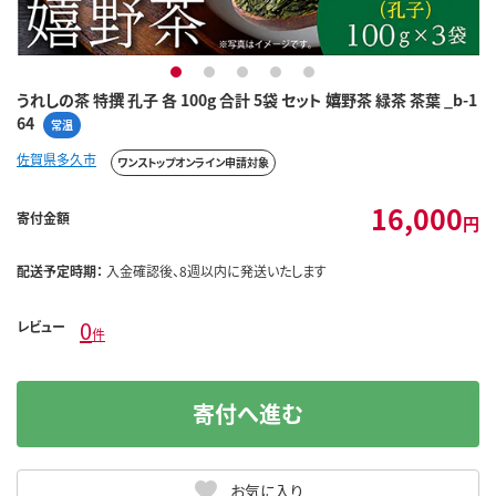
1
2
3
4
5
うれしの茶 特撰 孔子 各 100g 合計 5袋 セット 嬉野茶 緑茶 茶葉 _b-1
64
常温
佐賀県多久市
ワンストップオンライン申請対象
16,000
寄付金額
円
配送予定時期：
入金確認後、8週以内に発送いたします
0
レビュー
件
寄付へ進む
お気に入り