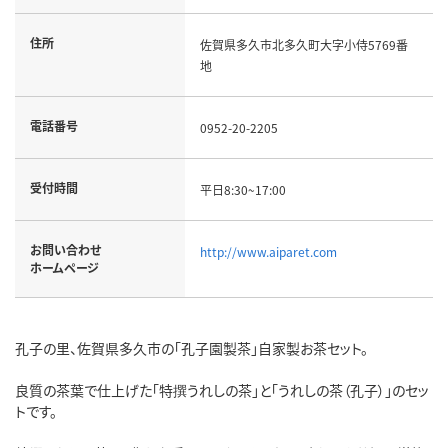
住所
佐賀県多久市北多久町大字小侍5769番
地
電話番号
0952-20-2205
受付時間
平日8:30~17:00
お問い合わせ
http://www.aiparet.com
ホームページ
孔子の里、佐賀県多久市の「孔子園製茶」自家製お茶セット。
良質の茶葉で仕上げた「特撰うれしの茶」と「うれしの茶（孔子）」のセッ
トです。