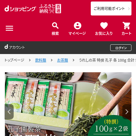
ご利用可能ポイント
検索
マイページ
お気に入り
カート
アカウント
ログイン
トップページ
飲料類
お茶類
うれしの茶 特撰 孔子 各 100g 合計 