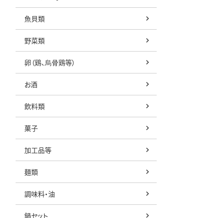
魚貝類
野菜類
卵（鶏、烏骨鶏等）
お酒
飲料類
菓子
加工品等
麺類
調味料・油
鍋セット