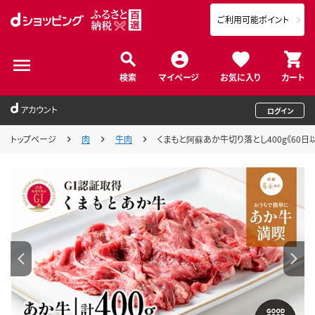
ご利用可能ポイント
検索
マイページ
お気に入り
カート
アカウント
ログイン
トップページ
肉
牛肉
くまもと阿蘇あか牛切り落とし400g《60日以内に出