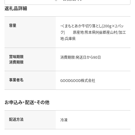
返礼品詳細
容量
・くまもとあか牛切り落とし[200g×2パッ
ク] 原産地:熊本県阿蘇郡産山村/加工
地:兵庫県
賞味期限
消費期限:発送日から90日
消費期限
事業者名
GOODGOOD株式会社
お申込み・配送・その他
配送方法
冷凍