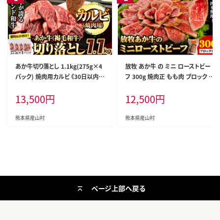
あか牛切り落とし 1.1kg(275g×4
放牧 あか牛 の ミニ ローストビー
パック) 焼肉用カルビ 《30日以内に
フ 300g 焼肉正 もも肉 ブロック ギ
出荷予定(土日祝除く)》肉 牛肉 切
フト 贈り物 お歳暮 贈答 熊本 阿蘇
13,500
円
12,500
円
り落とし 国産牛 切落とし ブランド
産山村 《60日以内に出荷(土日祝
牛 スライス 焼肉 小分け---ubuya
除く)》ブロック肉 モモ ローストビ
ma_lcl_547_1100g---
ーフ【配送不可地域あり】---ubuya
熊本県産山村
熊本県産山村
ma_yns_24_300g---
ページ上部へ戻る