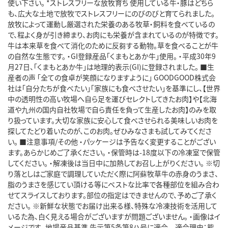
使い下さい。 *ストレスフリーな放牧育ち 使用している牛・豚はどちら
も、広大な土地で放牧でストレスフリーにのびのびと育てられました。
放牧によって運動し厳選された栄養のある牧草・飼料を食べているの
で、程よく身が引き締まり、お肉にも栄養が含まれているのが特徴です。
牛は本来草を食べて消化のために反芻する動物。草を食べることが牛
の自然な生態です。 ・GI登録産品「くまもとあか牛」使用。 ・平成30年9
月27日、「くまもとあか牛」は地理的表示(GI)に登録されました。 ■生
産者の声 「全ての食卓が笑顔になりますように」 GOODGOOD株式会
社は「自分たちが食べたい」「家族にも食べさせたい」を基準にし、【世界
中の透明性の高い牧場へ自ら足を運びセレクトしてきたお肉】や【北海
道や九州の国内自社牧場で自ら責任を負って生産したお肉】のみを取
り扱っています。大切な家族に安心して食べさせられる美味しいお肉を
探してたどり着いたのが、このお肉。ぜひみなさまも試してみてくださ
い。 ■注意事項/その他 ・パッケージは予告なく変更することがござい
ます。あらかじめご了承ください。 ・保管時は-18度以下の冷凍室で保管
してください。 ・解凍後は当日中に加熱してお召し上がりください。 ※切
り落としはご家庭で調理していただく際に阿蘇牧草牛の赤身のうまさ、
脂のうまさを感じてい頂ける等にベストな比率で各種部位を組み合わ
せてスライスしております。部位の指定はできませんので、予めご了承く
ださい。 ※新鮮な状態でお届け出来る様、特殊な冷凍技術を活用して
いるた為、白く見える場合がございますが問題ございません。 ・画像はイ
メージです。 地場産品基準 告示第5条第8ハ号に適合 適合理由：熊