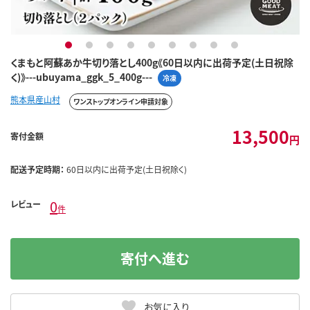
1
2
3
4
5
6
7
8
9
くまもと阿蘇あか牛切り落とし400g《60日以内に出荷予定(土日祝除
く)》---ubuyama_ggk_5_400g---
冷凍
熊本県産山村
ワンストップオンライン申請対象
13,500
寄付金額
円
配送予定時期：
60日以内に出荷予定(土日祝除く)
0
レビュー
件
寄付へ進む
お気に入り