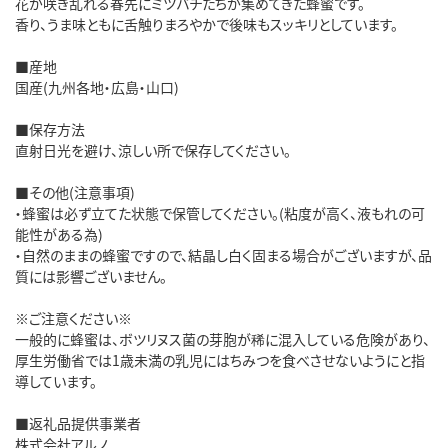
花が咲き乱れる春先にミツバチたちが集めてきた蜂蜜です。
香り、うま味ともに舌触りまろやかで後味もスッキリとしています。
■産地
国産(九州各地・広島・山口)
■保存方法
直射日光を避け、涼しい所で保存してください。
■その他(注意事項)
・蜂蜜は必ず立てた状態で保管してください。(粘度が高く、液もれの可
能性がある為)
・自然のままの蜂蜜ですので、結晶し白く固まる場合がございますが、品
質には影響ございません。
※ご注意ください※
一般的に蜂蜜は、ボツリヌス菌の芽胞が稀に混入している危険があり、
厚生労働省では1歳未満の乳児にはちみつを食べさせないようにと指
導しています。
■返礼品提供事業者
株式会社アルノ