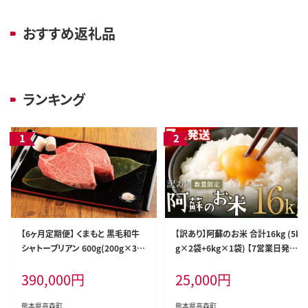
おすすめ返礼品
ランキング
【6ヶ月定期便】 くまもと 黒毛和牛
【訳あり】阿蘇のお米 合計16kg (5k
シャトーブリアン 600g(200g×3
g×2袋+6kg×1袋) 【7営業日発
枚) 熊本 和牛 牛肉 お肉 ステーキ
送】 精米 お米 米 おすすめ 人気 ラ
390,000
円
25,000
円
ンキング
熊本県高森町
熊本県高森町