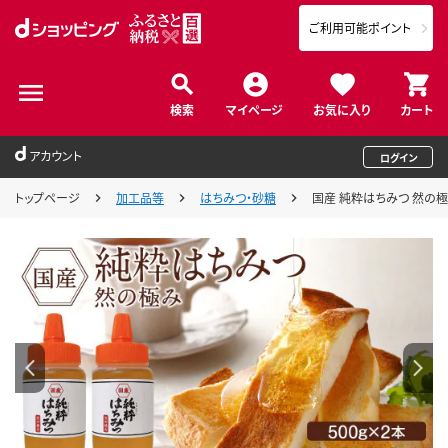
ご利用可能ポイント
検索
マイページ
お気に入り
カート
アカウント
ログイン
トップページ
加工品等
はちみつ・砂糖
国産 純粋はちみつ 然の極み