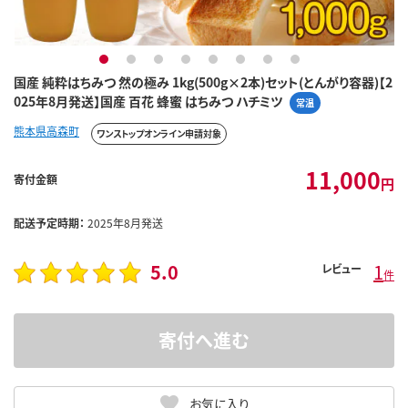
1
2
3
4
5
6
7
8
国産 純粋はちみつ 然の極み 1kg(500g×2本)セット(とんがり容器)【2
025年8月発送】国産 百花 蜂蜜 はちみつ ハチミツ
常温
熊本県高森町
ワンストップオンライン申請対象
11,000
寄付金額
円
配送予定時期：
2025年8月発送
5.0
1
レビュー
件
寄付へ進む
お気に入り