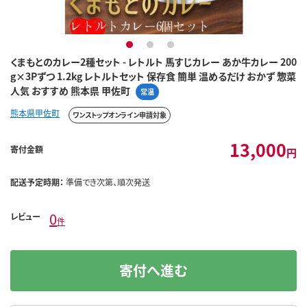
1
2
3
くまもとのカレー2種セット - レトルト 馬すじカレー あか牛カレー 200
g×3Pずつ 1.2kg レトルトセット 保存食 簡単 温めるだけ おかず 惣菜
人気 おすすめ 熊本県 甲佐町
常温
熊本県甲佐町
ワンストップオンライン申請対象
13,000
寄付金額
円
配送予定時期：
準備でき次第、順次発送
0
レビュー
件
寄付へ進む