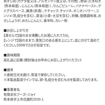
馬すじ肉（カナダ産又は、アルゼンチン産又は、その他）、野菜（たまねぎ
（熊本県産）、にんじん（熊本県産））、りんごピューレ、バナナペースト、デ
ミグラスベース、雑酒（赤酒）、ケチャップ、チャツネ、オニオンソテー、コ
ンソメ（乳成分を含む）、醤油（小麦・大豆を含む）、砂糖、発酵調味液、お
ろししょうが、おろしにんにく、香辛料、カレー粉
■お召し上がり方
【湯せんで】袋のまま沸騰したお湯に入れて5分。
【レンジで】袋のままで、蒸気口のある面を上にして、皿にのせて温めて
ください。500Wで2分が目安です。
■賞味期限
返礼品に記載（開封後はお早めにお召し上がりください）
■備考
※直射日光を避け、常温で保存してください。
※本製品製造ラインでは、卵・乳成分を含むものを製造しております。
■事業者名
有限会社フーズ・ジョイ
熊本県宇土市花園町2030-1