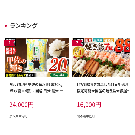
ランキング
令和7年産『甲佐の輝き』精米20kg
【TVで紹介されました！】★配送月
（5kg袋×4袋） - 国産 白米 精米 お
指定可能★国産の焼き鳥★縁起が
米 ブレンド米 複数原料米 訳あり
良い末広がり88本★国産 焼きとり
24,000
円
16,000
円
厳選 マイスター 生活応援 ひのひ
セット ＜生冷凍＞国産 丁寧仕上げ
かり 森のくまさん おすすめ 熊本県
の焼き鳥7種セット 88本 【価格改定
甲佐町【価格改定ZR】
XA】 - 国産 焼き鳥 焼鳥 セット モモ
熊本県甲佐町
熊本県甲佐町
ネギま 皮 ムネ つくね ニラ BBQ バ
ーベキュー キャンプ おつまみ お弁
当 やきとり 個包装 小分け 冷凍 人