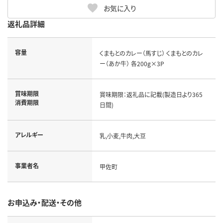
お気に入り
返礼品詳細
容量
くまもとのカレー（馬すじ） くまもとのカレ
ー（あか牛） 各200g×3P
賞味期限
賞味期限：返礼品に記載(製造日より365
消費期限
日間)
アレルギー
乳,小麦,牛肉,大豆
事業者名
甲佐町
お申込み・配送・その他