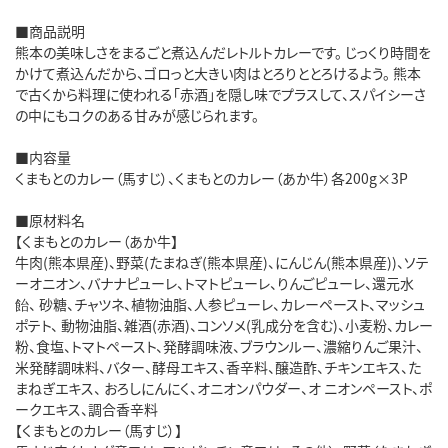
■商品説明
熊本の美味しさをまるごと煮込んだレトルトカレーです。 じっくり時間を
かけて煮込んだから、ゴロっと大きい肉はとろりととろけるよう。 熊本
で古くから料理に使われる「赤酒」を隠し味でプラスして、スパイシーさ
の中にもコクのある甘みが感じられます。
■内容量
くまもとのカレー（馬すじ）、くまもとのカレー（あか牛）各200g×3P
■原材料名
【くまもとのカレー（あか牛】
牛肉(熊本県産)、野菜(たまねぎ(熊本県産)、にんじん(熊本県産))、ソテ
ーオニオン、バナナピューレ、トマトピューレ、りんごピューレ、還元水
飴、 砂糖、チャツネ、植物油脂、人参ピューレ、カレーペースト、マッシュ
ポテト、 動物油脂、雑酒(赤酒)、コンソメ(乳成分を含む)、小麦粉、カレー
粉、食塩、トマトペースト、発酵調味液、ブラウンルー、濃縮りんご果汁、
米発酵調味料、バター、酵母エキス、香辛料、醸造酢、チキンエキス、た
まねぎエキス、 おろしにんにく、オニオンパウダー、オ ニオンペースト、ポ
ークエキス、調合香辛料
【くまもとのカレー（馬すじ）】