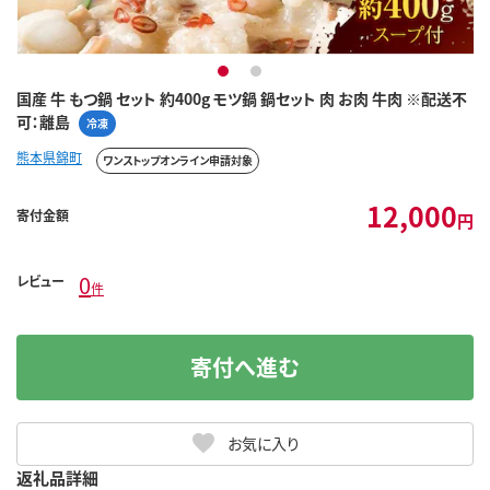
1
2
国産 牛 もつ鍋 セット 約400g モツ鍋 鍋セット 肉 お肉 牛肉 ※配送不
可：離島
冷凍
熊本県錦町
ワンストップオンライン申請対象
12,000
寄付金額
円
0
レビュー
件
寄付へ進む
お気に入り
返礼品詳細