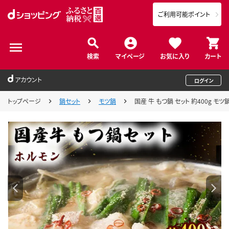
ご利用可能ポイント
検索
マイページ
お気に入り
カート
アカウント
ログイン
トップページ
鍋セット
モツ鍋
国産 牛 もつ鍋 セット 約400g モ