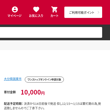
ご利用可能ポイント
マイページ
お気に入り
カート
大分県国東市
ワンストップオンライン申請対象
10,000
寄付金額
円
配送予定時期：
決済から14日前後で発送 但し12/15～1/15は繁忙期の為,発
送致しませんのでご了承下さい。