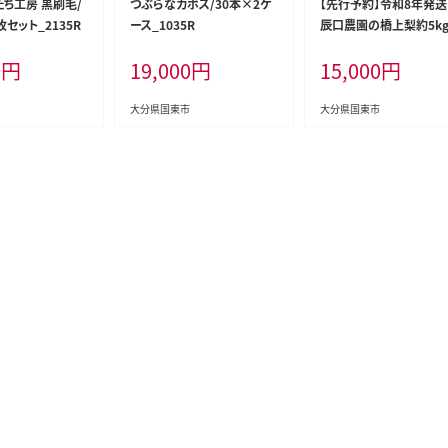
たち工房 黒刷毛/
つぶらなカボス/30本×2ケ
【先行予約】令和8年発送 
セット_2135R
ース_1035R
辰口農園の橋上梨約5kg
種:あきづき）_2431R
0
円
19,000
円
15,000
円
大分県国東市
大分県国東市