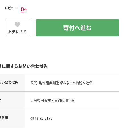
0
レビュー
件
寄付へ進む
お気に入り
品に関するお問い合わせ先
問い合わせ先
観光・地域産業創造課ふるさと納税推進係
所
大分県国東市国東町鶴川149
話番号
0978-72-5175