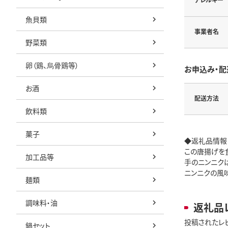
魚貝類
事業者名
野菜類
卵（鶏、烏骨鶏等）
お申込み・配
お酒
配送方法
飲料類
菓子
◆返礼品情報
この唐揚げを
加工品等
手のニンニク
ニンニクの風
麺類
調味料・油
返礼品
投稿されたレ
鍋セット