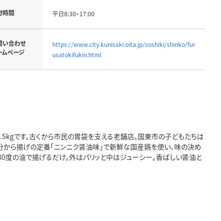
付時間
平日8:30~17:00
問い合わせ
https://www.city.kunisaki.oita.jp/soshiki/shinko/fur
ームページ
usatokifukin.html
.5kgです。古くから市民の胃袋を支える老舗店。国東市の子どもたちは
分から揚げの定番「ニンニク醤油味」で新鮮な国産鶏を使い、味の決め
80度の油で揚げるだけ。外はパリッと中はジューシー。香ばしい醤油と