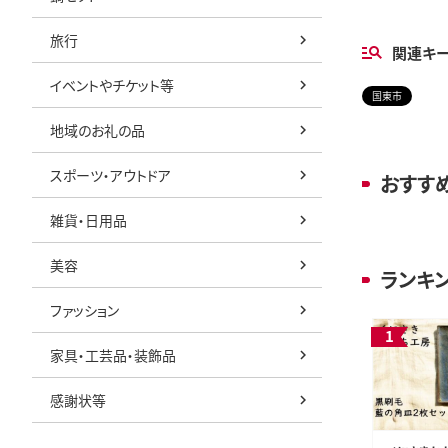
旅行
関連キ
イベントやチケット等
国東市
地域のお礼の品
スポーツ・アウトドア
おすす
雑貨・日用品
美容
ランキ
ファッション
家具・工芸品・装飾品
感謝状等