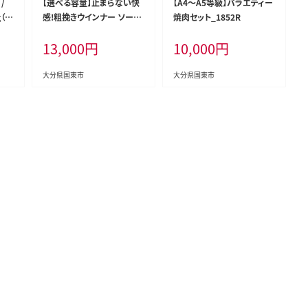
/
【選べる容量】止まらない快
【A4～A5等級】バラエティー
（品
感!粗挽きウインナー ソーセ
焼肉セット_1852R
ージ あらびき ブランド豚使
13,000
円
10,000
円
用 バーベキュー BBQ_1499
R
大分県国東市
大分県国東市