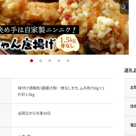
1
2
3
4
5
返礼
お
味付け済精肉（唐揚げ用） ・骨なしモモ、ムネ肉750g×2
P/計1.5kg
住
出荷日から冷凍30日
電