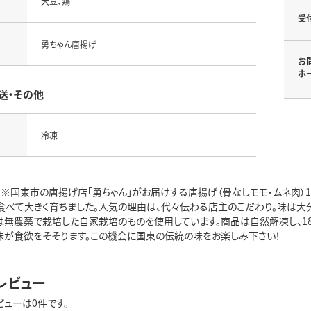
大豆、鶏
受
勇ちゃん唐揚げ
お
ホ
送・その他
冷凍
 ※国東市の唐揚げ店「勇ちゃん」がお届けする唐揚げ（骨なしモモ・ムネ肉）1
食べて大きく育ちました。人気の理由は、代々伝わる店主のこだわり。味は大
は無農薬で栽培した自家栽培のものを使用しています。商品は自然解凍し、1
味が食欲をそそります。この機会に国東の伝統の味をお楽しみ下さい！
レビュー
ビューは0件です。