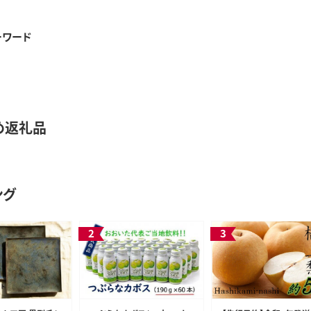
ーワード
め返礼品
ング