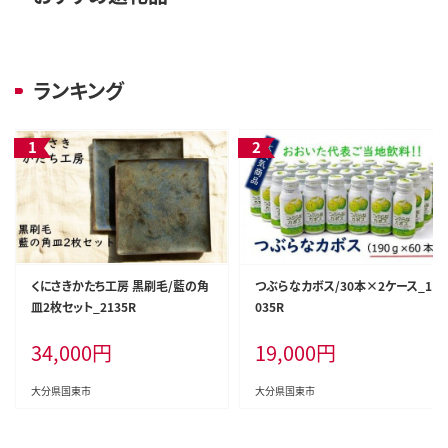
ランキング
くにさきかたち工房 黒刷毛/藍の角
つぶらなカボス/30本×2ケース_1
皿2枚セット_2135R
035R
34,000
円
19,000
円
大分県国東市
大分県国東市