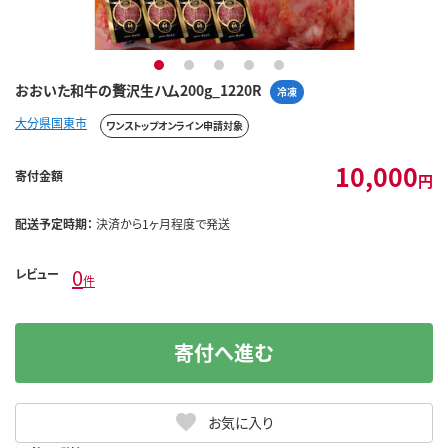
1
2
3
4
5
おおいた和牛の贅沢生ハム200g_1220R
冷凍
大分県国東市
ワンストップオンライン申請対象
10,000
寄付金額
円
配送予定時期：
決済から1ヶ月程度で発送
0
レビュー
件
寄付へ進む
お気に入り