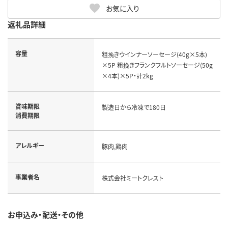
お気に入り
返礼品詳細
容量
粗挽きウインナーソーセージ(40g×5本)
×5P 粗挽きフランクフルトソーセージ(50g
×4本)×5P・計2kg
賞味期限
製造日から冷凍で180日
消費期限
アレルギー
豚肉,鶏肉
事業者名
株式会社ミートクレスト
お申込み・配送・その他