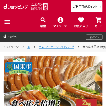
ご利用可能ポイント
検索
マイページ
お気に入り
カート
アカウント
ログイン
トップページ
肉
ハム・ソーセージ・ハンバーグ
食べ応え倍増!粗挽き