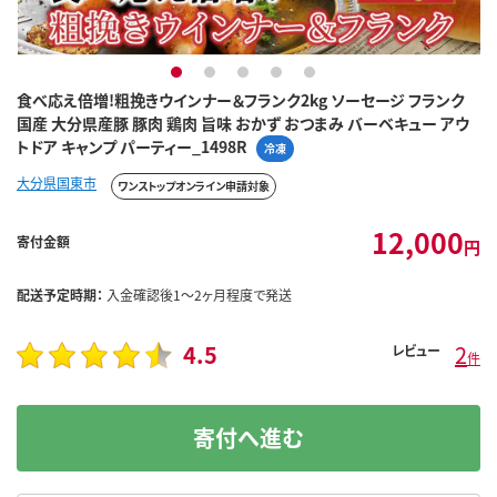
1
2
3
4
5
食べ応え倍増!粗挽きウインナー＆フランク2kg ソーセージ フランク
国産 大分県産豚 豚肉 鶏肉 旨味 おかず おつまみ バーベキュー アウ
トドア キャンプ パーティー_1498R
冷凍
大分県国東市
ワンストップオンライン申請対象
12,000
寄付金額
円
配送予定時期：
入金確認後1～2ヶ月程度で発送
4.5
2
レビュー
件
寄付へ進む