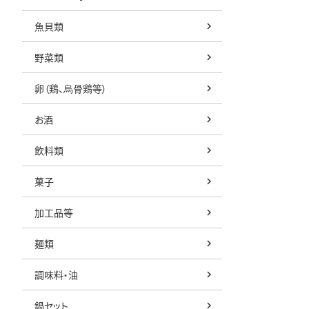
魚貝類
野菜類
卵（鶏、烏骨鶏等）
お酒
飲料類
菓子
加工品等
麺類
調味料・油
鍋セット