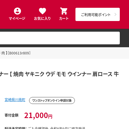
ご利用可能ポイント
マイページ
お気に入り
カート
［B00613r809］
 【 焼肉 ヤキニク ウデ モモ ウインナー 肩ロース 牛
宮崎県川南町
ワンストップオンライン申請対象
21,000
寄付金額
円
配送予定時期：
ご入金確認後、令和8年9月に順次発送