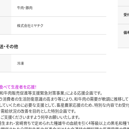
牛肉・豚肉
受
株式会社ミヤチク
備
送・その他
冷凍
食べて生産者を応援！
 和牛肉販売促進等支援緊急対策事業』による応援企画です。
う消費者の生活防衛意識の高まり等により、和牛肉の需要が軟調に推移して
していくために必要な支援として、畜産農家応援のため、特別な内容でお受付
、需給状況の改善を目的とした特別企画です。
・ご支援くださいますよう何卒お願いいたします。
崎生まれ・宮崎育ちで定められた種雄牛の血統を引く4等級以上の黒毛和種で