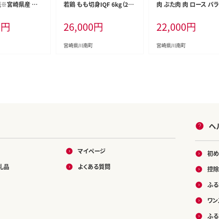
送※宮崎県産 豚
若鶏 もも切身IQF 6kg（250
肉 ぶた肉 肉 ロース バラ
1kg 【 国産 宮崎県
g×24） 【 宮崎県産 急速冷
り落とし ミンチ 豚肉セット
0
円
26,000
円
22,000
円
 ぶた ロース 豚バ
凍 瞬間凍結 国産 九州産 鶏
[C11629]
 焼肉 ミヤチク 】
肉 若鶏 肉 とり もも モモ肉
809］
大容量 宮崎県 川南町 送料
宮崎県川南町
宮崎県川南町
無料 】 [C12016r808]
ヘ
マイページ
初め
礼品
よくある質問
控除
ふる
ワン
ふる