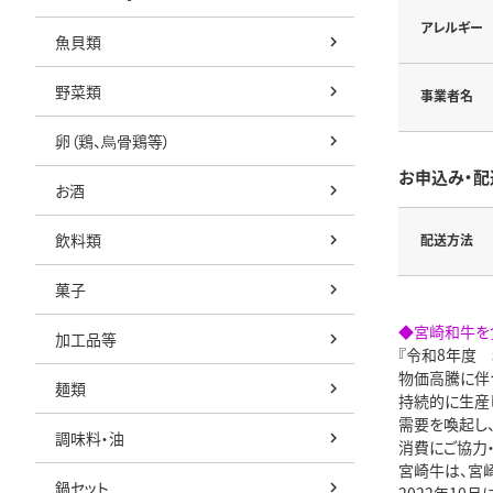
アレルギー
魚貝類
野菜類
事業者名
卵（鶏、烏骨鶏等）
お申込み・配
お酒
飲料類
配送方法
菓子
◆宮崎和牛を
加工品等
『令和8年度
物価高騰に伴
麺類
持続的に生産
需要を喚起し
調味料・油
消費にご協力
宮崎牛は、宮
鍋セット