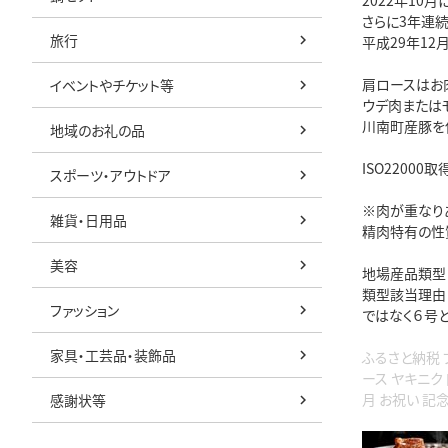
2022年1
さらに3年連
旅行
平成29年12
肩ロースはお
イベントやチケット等
ウデ肉または
川南町産豚を
地域のお礼の品
ISO220
スポーツ・アウトドア
※肉が重なり
雑貨・日用品
精肉特有の性
美容
地場産品類型
類型該当理由
ファッション
ではなく６号
家具・工芸品・装飾品
ふるさと納税 
ース ヤキニク 
月 お祝い 記
感謝状等