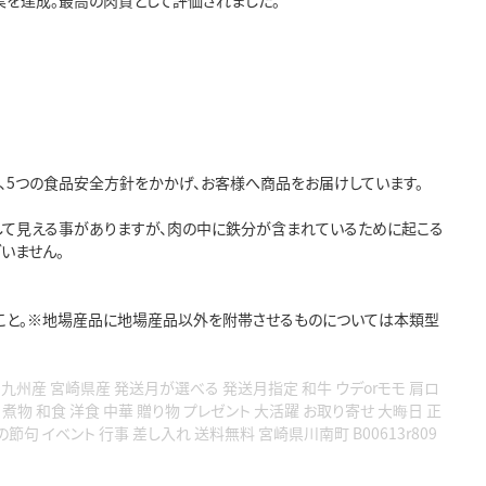
業を達成。最高の肉質として評価されました。
け、5つの食品安全方針をかかげ、お客様へ商品をお届けしています。
して見える事がありますが、肉の中に鉄分が含まれているために起こる
いません。
こと。※地場産品に地場産品以外を附帯させるものについては本類型
国産 九州産 宮崎県産 発送月が選べる 発送月指定 和牛 ウデorモモ 肩ロ
ー 煮物 和食 洋食 中華 贈り物 プレゼント 大活躍 お取り寄せ 大晦日 正
句 イベント 行事 差し入れ 送料無料 宮崎県川南町 B00613r809