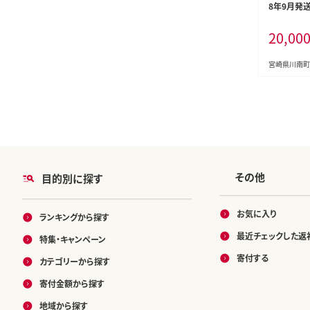
8年9月発
肉 6種 4.
20,00
産 肉 豚肉
ラ とんかつ
［D00634r
宮崎県川南町
その他
目的別に探す
お気に入り
ランキングから探す
最近チェックした返
特集・キャンペーン
寄付する
カテゴリーから探す
寄付金額から探す
地域から探す