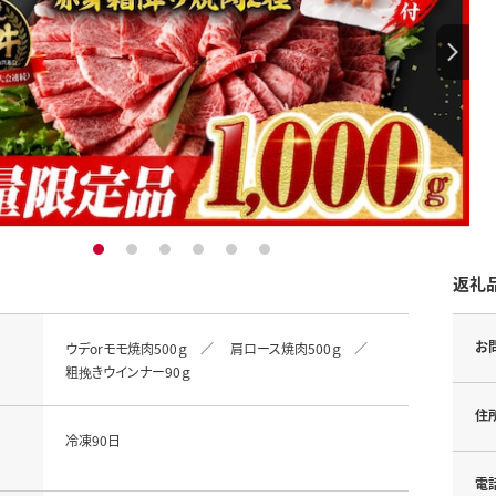
1
2
3
4
5
6
返礼
お
ウデorモモ焼肉500ｇ ／ 肩ロース焼肉500ｇ ／
粗挽きウインナー90ｇ
住
冷凍90日
電