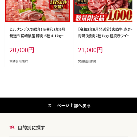
ヒルナンデスで紹介！※令和8年9月
【令和8年9月発送分】宮崎牛 赤身・
発送※宮崎県産 豚肉 6種 4.1kg 【
霜降り焼肉2種1kg+粗挽きウインナ
国産 宮崎県産 肉 豚肉 ぶた ロース
ー 【 焼肉 ヤキニク ウデ モモ ウイン
20,000
円
21,000
円
豚バラ とんかつ 焼肉 ミヤチク 】［D
ナー 肩ロース 牛肉 牛 肉 】［B0061
00634r809］
3r809］
宮崎県川南町
宮崎県川南町
ページ上部へ戻る
目的別に探す