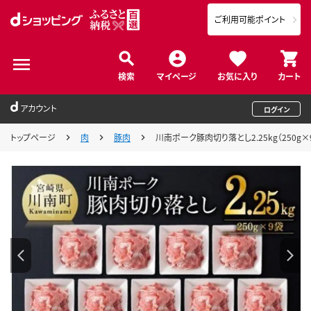
ご利用可能ポイント
検索
マイページ
お気に入り
カート
アカウント
ログイン
トップページ
肉
豚肉
川南ポーク豚肉切り落とし2.25kg（250g×9袋