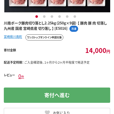
1
2
3
4
5
6
川南ポーク豚肉切り落とし2.25kg（250g×9袋） 【 豚肉 豚 肉 切落し
九州産 国産 宮崎県産 切り落し 】 [E5016]
冷凍
宮崎県川南町
ワンストップオンライン申請対象
14,000
寄付金額
円
配送予定時期：
ご入金確認後、１ヶ月から２ヶ月半程度で発送予定
0
レビュー
件
寄付へ進む
お気に入り