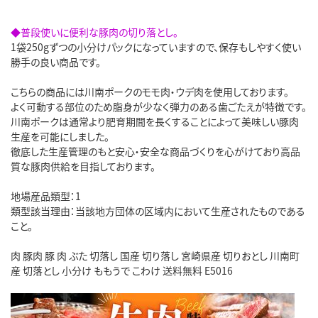
◆普段使いに便利な豚肉の切り落とし。
1袋250gずつの小分けパックになっていますので、保存もしやすく使い
勝手の良い商品です。
こちらの商品には川南ポークのモモ肉・ウデ肉を使用しております。
よく可動する部位のため脂身が少なく弾力のある歯ごたえが特徴です。
川南ポークは通常より肥育期間を長くすることによって美味しい豚肉
生産を可能にしました。
徹底した生産管理のもと安心・安全な商品づくりを心がけており高品
質な豚肉供給を目指しております。
地場産品類型：1
類型該当理由：当該地方団体の区域内において生産されたものである
こと。
肉 豚肉 豚 肉 ぶた 切落し 国産 切り落し 宮崎県産 切りおとし 川南町
産 切落とし 小分け ももうで こわけ 送料無料 E5016