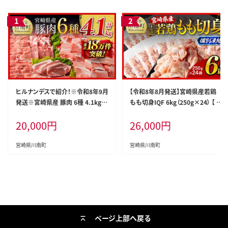
ヒルナンデスで紹介！※令和8年9月
【令和8年8月発送】宮崎県産若鶏
発送※宮崎県産 豚肉 6種 4.1kg 【
もも切身IQF 6kg（250g×24） 【 宮
国産 宮崎県産 肉 豚肉 ぶた ロース
崎県産 急速冷凍 瞬間凍結 国産 九
20,000
円
26,000
円
豚バラ とんかつ 焼肉 ミヤチク 】［D
州産 鶏肉 若鶏 肉 とり もも モモ肉
00634r809］
大容量 宮崎県 川南町 送料無料 】
[C12016r808]
宮崎県川南町
宮崎県川南町
ページ上部へ戻る