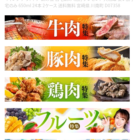
宅のみ 650ml 24本 2ケース 送料無料 宮崎県 川南町 D07358