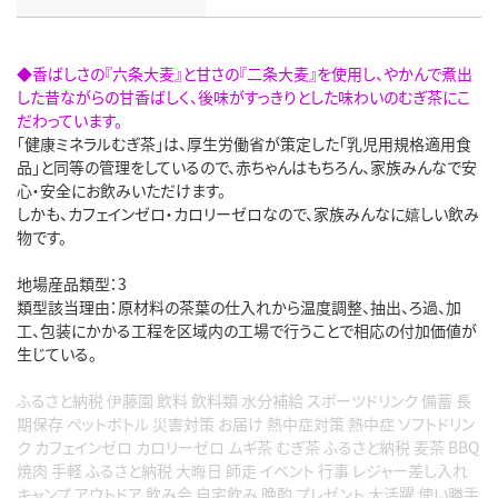
◆香ばしさの『六条大麦』と甘さの『二条大麦』を使用し、やかんで煮出
した昔ながらの甘香ばしく、後味がすっきりとした味わいのむぎ茶にこ
だわっています。
「健康ミネラルむぎ茶」は、厚生労働省が策定した「乳児用規格適用食
品」と同等の管理をしているので、赤ちゃんはもちろん、家族みんなで安
心・安全にお飲みいただけます。
しかも、カフェインゼロ・カロリーゼロなので、家族みんなに嬉しい飲み
物です。
地場産品類型：3
類型該当理由：原材料の茶葉の仕入れから温度調整、抽出、ろ過、加
工、包装にかかる工程を区域内の工場で行うことで相応の付加価値が
生じている。
ふるさと納税 伊藤園 飲料 飲料類 水分補給 スポーツドリンク 備蓄 長
期保存 ペットボトル 災害対策 お届け 熱中症対策 熱中症 ソフトドリン
ク カフェインゼロ カロリーゼロ ムギ茶 むぎ茶 ふるさと納税 麦茶 BBQ
焼肉 手軽 ふるさと納税 大晦日 師走 イベント 行事 レジャー差し入れ
キャンプ アウトドア 飲み会 自宅飲み 晩酌 プレゼント 大活躍 使い勝手