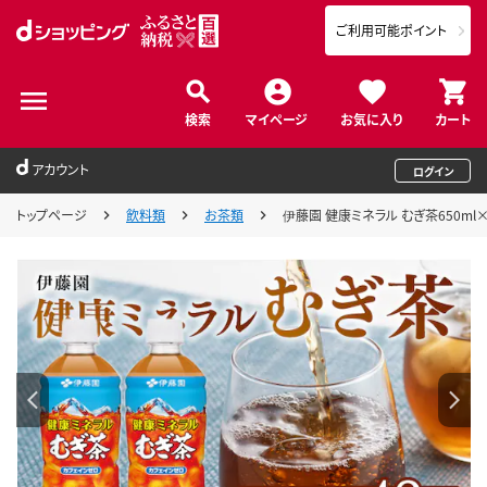
ご利用可能ポイント
検索
マイページ
お気に入り
カート
アカウント
ログイン
トップページ
飲料類
お茶類
伊藤園 健康ミネラル むぎ茶650ml×4