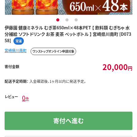
1
2
3
伊藤園 健康ミネラル むぎ茶650ml×48本PET 【 飲料類 むぎちゃ 水
分補給 ソフトドリンク お茶 麦茶 ペットボトル 】 宮崎県川南町 [D073
58]
常温
宮崎県川南町
ワンストップオンライン申請対象
20,000
寄付金額
円
配送予定時期：
入金確認後、1ヶ月以内に発送予定。
0
レビュー
件
寄付へ進む